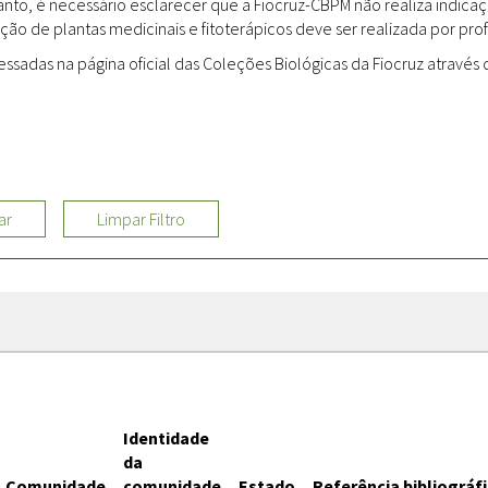
rtanto, é necessário esclarecer que a Fiocruz-CBPM não realiza indi
ção de plantas medicinais e fitoterápicos deve ser realizada por profi
Sites
adas na página oficial das Coleções Biológicas da Fiocruz através d
Etnobotânica
ar
Limpar Filtro
Identidade
da
Comunidade
comunidade
Estado
Referência bibliográf