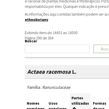
e racional de plantas medicinais e fitoterápicos. Po
responsabiliza por eles. Qualquer indicação e prescri
As informações aqui contidas também podem ser acess
ethnobotany
.
Exibindo itens do 14451 ao 14500
Página 290 de 304
Buscar
Busc
Actaea racemosa
L.
Família:
Ranunculaceae
Partes
Nomes
Usos
utilizadas
Formas
populares
populares
de uso