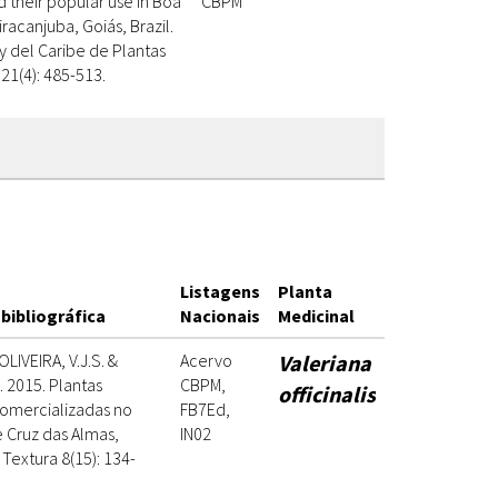
d their popular use in Boa
CBPM
acanjuba, Goiás, Brazil.
y del Caribe de Plantas
21(4): 485-513.
Listagens
Planta
bibliográfica
Nacionais
Medicinal
OLIVEIRA, V.J.S. &
Acervo
Valeriana
 2015. Plantas
CBPM,
officinalis
comercializadas no
FB7Ed,
 Cruz das Almas,
IN02
. Textura 8(15): 134-