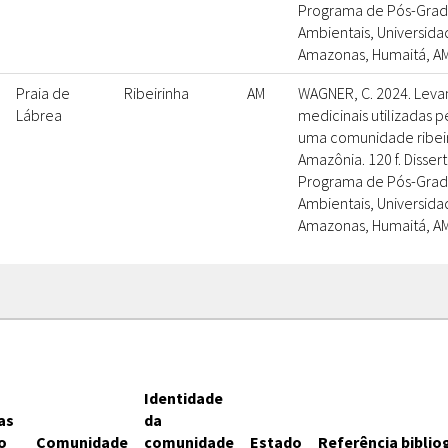
Programa de Pós-Grad
Ambientais, Universid
Amazonas, Humaitá, AM
Praia de
Ribeirinha
AM
WAGNER, C. 2024. Leva
Lábrea
medicinais utilizadas 
uma comunidade ribeir
Amazônia. 120 f. Disser
Programa de Pós-Grad
Ambientais, Universid
Amazonas, Humaitá, AM
Identidade
as
da
o
Comunidade
comunidade
Estado
Referência biblio