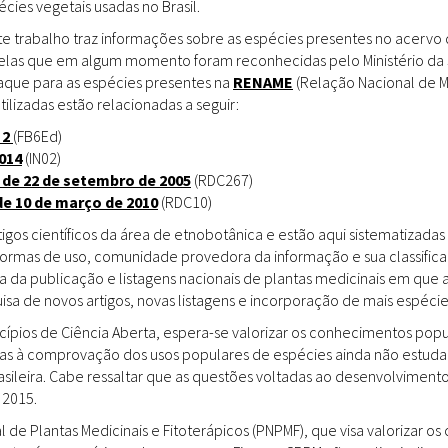
ies vegetais usadas no Brasil.
Doenças & Plantas
Medicinais
te trabalho traz informações sobre as espécies presentes no acervo
uelas que em algum momento foram reconhecidas pelo Ministério da 
Conceitos
staque para as espécies presentes na
RENAME
(Relação Nacional de M
tilizadas estão relacionadas a seguir:
Biblioteca Virtual
 2
(FB6Ed)
014
(IN02)
Botânica
 de 22 de setembro de 2005
(RDC267)
Conservação &
de 10 de março de 2010
(RDC10)
Biodiversidade
gos científicos da área de etnobotânica e estão aqui sistematizadas 
 formas de uso, comunidade provedora da informação e sua classifica
Grupos de Pesquisa
a da publicação e listagens nacionais de plantas medicinais em que 
sa de novos artigos, novas listagens e incorporação de mais espéci
Sementes, Mudas &
Plantas
incípios de Ciência Aberta, espera-se valorizar os conhecimentos pop
das à comprovação dos usos populares de espécies ainda não estuda
Produto & Indústria
rasileira. Cabe ressaltar que as questões voltadas ao desenvolvimen
 2015.
Pessoas & Saberes
l de Plantas Medicinais e Fitoterápicos (PNPMF), que visa valorizar 
Educação & Arte