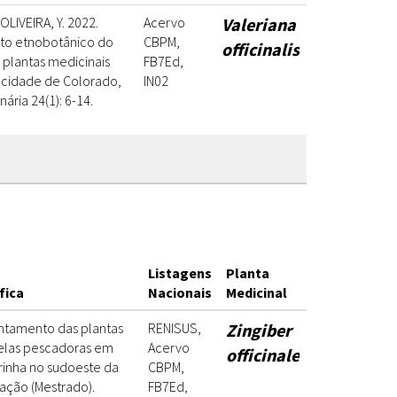
OLIVEIRA, Y. 2022.
Acervo
Valeriana
to etnobotânico do
CBPM,
officinalis
plantas medicinais
FB7Ed,
a cidade de Colorado,
IN02
ária 24(1): 6-14.
Listagens
Planta
fica
Nacionais
Medicinal
ntamento das plantas
RENISUS,
Zingiber
pelas pescadoras em
Acervo
officinale
inha no sudoeste da
CBPM,
tação (Mestrado).
FB7Ed,