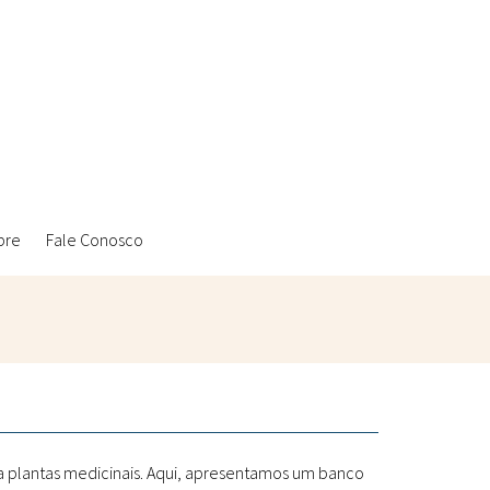
bre
Fale Conosco
Ambientais
Laboratórios Reblados
Sanitárias
Metodologias
 a plantas medicinais. Aqui, apresentamos um banco
Políticas