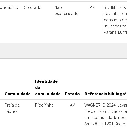
toterápico"
Colorado
Não
PR
BOHM, F.Z. & 
especificado
Levantamen
consumo de 
utilizadas n
Paraná. Lumin
Identidade
da
Comunidade
comunidade
Estado
Referência bibliográ
Praia de
Ribeirinha
AM
WAGNER, C. 2024. Leva
Lábrea
medicinais utilizadas 
uma comunidade ribeir
Amazônia. 120 f. Disser