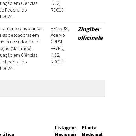
uação em Ciências
IN02,
ade Federal do
RDC10
. 2024.
ntamento das plantas
RENISUS,
Zingiber
pelas pescadoras em
Acervo
officinale
inha no sudoeste da
CBPM,
tação (Mestrado).
FB7Ed,
uação em Ciências
IN02,
ade Federal do
RDC10
. 2024.
Listagens
Planta
gráfica
Nacionais
Medicinal