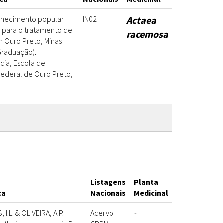
onhecimento popular
IN02
Actaea
s para o tratamento de
racemosa
m Ouro Preto, Minas
(Graduação).
ia, Escola de
Federal de Ouro Preto,
Listagens
Planta
ca
Nacionais
Medicinal
I.L. & OLIVEIRA, A.P.
Acervo
-