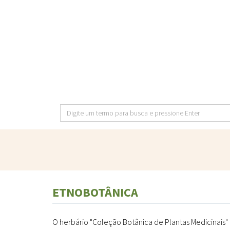
Pular
para
o
conteúdo
principal
Digite
um
termo
para
busca
e
ETNOBOTÂNICA
pressione
Enter
O herbário "Coleção Botânica de Plantas Medicinais