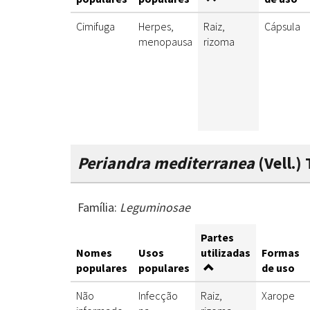
Cimifuga
Herpes,
Raiz,
Cápsula
menopausa
rizoma
Periandra mediterranea
(Vell.) 
Família:
Leguminosae
Partes
Nomes
Usos
utilizadas
Formas
populares
populares
de uso
Não
Infecção
Raiz,
Xarope