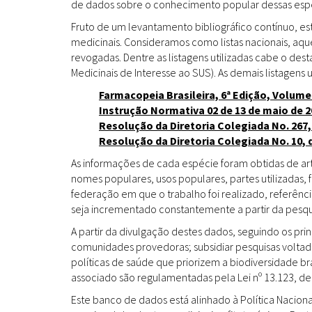
de dados sobre o conhecimento popular dessas espéc
Fruto de um levantamento bibliográfico contínuo, es
medicinais. Consideramos como listas nacionais, aq
revogadas. Dentre as listagens utilizadas cabe o de
Medicinais de Interesse ao SUS). As demais listagens u
Farmacopeia Brasileira, 6ª Edição, Volume
Instrução Normativa 02 de 13 de maio de 2
Resolução da Diretoria Colegiada No. 267,
Resolução da Diretoria Colegiada No. 10, 
As informações de cada espécie foram obtidas de arti
nomes populares, usos populares, partes utilizadas,
federação em que o trabalho foi realizado, referênci
seja incrementado constantemente a partir da pesqui
A partir da divulgação destes dados, seguindo os pr
comunidades provedoras; subsidiar pesquisas volta
políticas de saúde que priorizem a biodiversidade b
associado são regulamentadas pela Lei nº 13.123, de
Este banco de dados está alinhado à Política Naciona