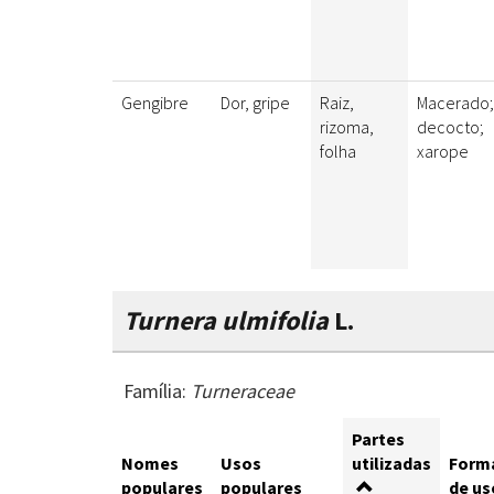
Gengibre
Dor, gripe
Raiz,
Macerado;
rizoma,
decocto;
folha
xarope
Turnera ulmifolia
L.
Família:
Turneraceae
Partes
Nomes
Usos
utilizadas
Form
populares
populares
de us