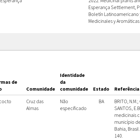
Esperança
2022. Medicinal plants an
Esperança Settlement, Pir
Boletín Latinoamericano 
Medicinales y Aromáticas 
Identidade
rmas de
da
o
Comunidade
comunidade
Estado
Referência 
cocto
Cruz das
Não
BA
BRITO, N.M.; 
Almas
especificado
SANTOS, E.B.
medicinais 
município de
Bahia, Brasil
140.