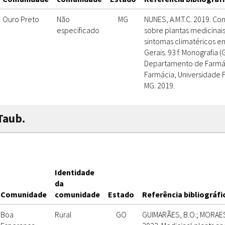
Ouro Preto
Não
MG
NUNES, A.M.T.C. 2019. C
especificado
sobre plantas medicinai
sintomas climatéricos e
Gerais. 93 f. Monografia 
Departamento de Farmác
Farmácia, Universidade 
MG. 2019.
Taub.
Identidade
da
Comunidade
comunidade
Estado
Referência bibliográfi
Boa
Rural
GO
GUIMARÃES, B.O.; MORAES, 