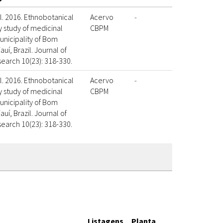
l. 2016. Ethnobotanical
Acervo
-
 study of medicinal
CBPM
unicipality of Bom
auí, Brazil. Journal of
search 10(23): 318-330.
l. 2016. Ethnobotanical
Acervo
-
 study of medicinal
CBPM
unicipality of Bom
auí, Brazil. Journal of
search 10(23): 318-330.
Listagens
Planta