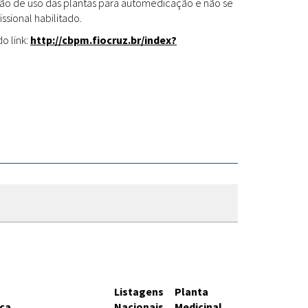
Fitoterápicos
cação de uso das plantas para automedicação e não se
ssional habilitado.
o link:
http://cbpm.fiocruz.br/index?
Listagens
Planta
ica
Nacionais
Medicinal