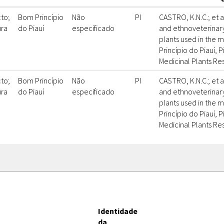
to;
Bom Princípio
Não
PI
CASTRO, K.N.C.; et a
ura
do Piauí
especificado
and ethnoveterinary
plants used in the m
Princípio do Piauí, Pi
Medicinal Plants Re
to;
Bom Princípio
Não
PI
CASTRO, K.N.C.; et a
ura
do Piauí
especificado
and ethnoveterinary
plants used in the m
Princípio do Piauí, Pi
Medicinal Plants Re
Identidade
da