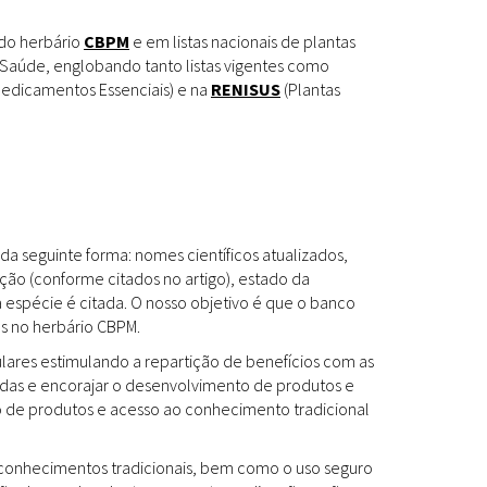
Espécies
Todos
 do herbário
CBPM
e em listas nacionais de plantas
Saúde, englobando tanto listas vigentes como
edicamentos Essenciais) e na
RENISUS
(Plantas
Bases de Dados
Cartilhas
Base de dados
Documentos Oficiais
Especialistas
da seguinte forma: nomes científicos atualizados,
Livros
ção (conforme citados no artigo), estado da
a espécie é citada. O nosso objetivo é que o banco
Periódicos
es no herbário CBPM.
Produções Acadêmicas
ulares estimulando a repartição de benefícios com as
das e encorajar o desenvolvimento de produtos e
Padrões
Todos
to de produtos e acesso ao conhecimento tradicional
Insumos (IFAV)
os conhecimentos tradicionais, bem como o uso seguro