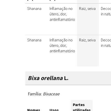
Shanana
Inflamação no
Raiz, seiva
Decoc
útero, dor,
in nat
antiinflamatório
Shanana
Inflamação no
Raiz, seiva
Decoc
útero, dor,
in nat
antiinflamatório
Bixa orellana
L.
Família:
Bixaceae
Partes
Nomes
Usos
utilizadas