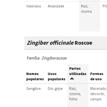
Valeriana
Ansiedade
Raiz,
"Fi
rizoma
Zingiber officinale
Roscoe
Família:
Zingiberaceae
Partes
Nomes
Usos
utilizadas
Formas
populares
populares
de uso
Gengibre
Dor, gripe
Raiz,
Macerado;
rizoma,
decocto;
folha
xarope