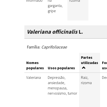
informado
na
rizoma
garganta,
gripe
Valeriana officinalis
L.
Família:
Caprifoliaceae
Partes
Nomes
utilizadas
Fo
populares
Usos populares
us
Valeriana
Depressão,
Raiz,
De
ansiedade,
rizoma
menopausa,
nervosismo, tumor