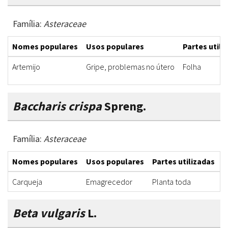
Família:
Asteraceae
Nomes populares
Usos populares
Partes utili
Artemijo
Gripe, problemas no útero
Folha
Baccharis crispa
Spreng.
Família:
Asteraceae
Nomes populares
Usos populares
Partes utilizadas
F
Carqueja
Emagrecedor
Planta toda
C
Beta vulgaris
L.