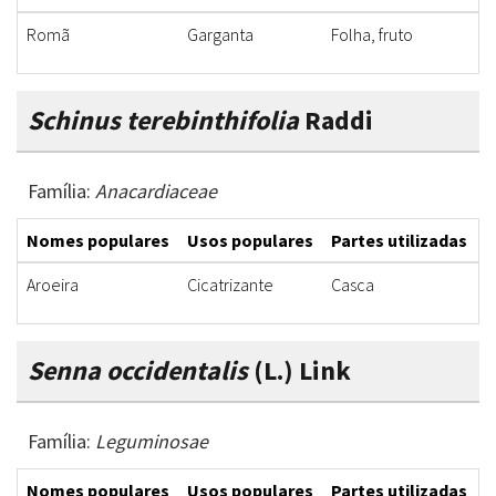
Romã
Garganta
Folha, fruto
C
Schinus terebinthifolia
Raddi
Família:
Anacardiaceae
Nomes populares
Usos populares
Partes utilizadas
F
Aroeira
Cicatrizante
Casca
B
Senna occidentalis
(L.) Link
Família:
Leguminosae
Nomes populares
Usos populares
Partes utilizadas
F