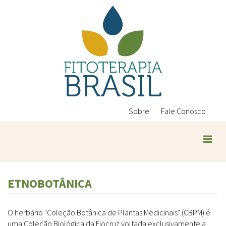
Pular
para
o
conteúdo
principal
Sobre
Fale Conosco
ETNOBOTÂNICA
O herbário "Coleção Botânica de Plantas Medicinais" (CBPM) é
uma Coleção Biológica da Fiocruz voltada exclusivamente a