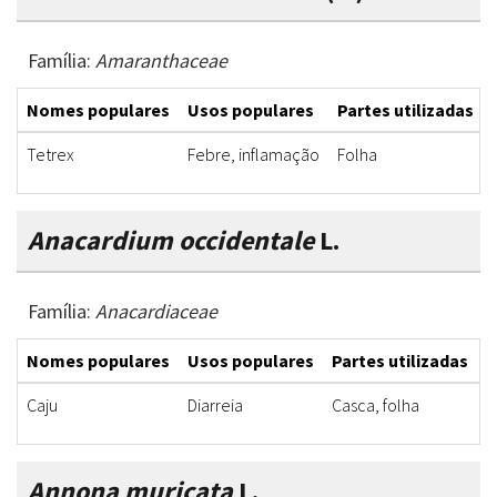
Família:
Amaranthaceae
Nomes populares
Usos populares
Partes utilizadas
Tetrex
Febre, inflamação
Folha
Anacardium occidentale
L.
Família:
Anacardiaceae
Nomes populares
Usos populares
Partes utilizadas
F
Caju
Diarreia
Casca, folha
C
Annona muricata
L.