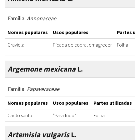
Família:
Annonaceae
Nomes populares
Usos populares
Partes uti
Graviola
Picada de cobra, emagrecer
Folha
Argemone mexicana
L.
Família:
Papaveraceae
Nomes populares
Usos populares
Partes utilizadas
F
Cardo santo
“Para tudo”
Folha
C
Artemisia vulgaris
L.