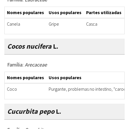
Nomes populares
Usos populares
Partes utilizadas
F
Canela
Gripe
Casca
X
Cocos nucifera
L.
Família:
Arecaceae
Nomes populares
Usos populares
Coco
Purgante, problemas no intestino, “caroço
Cucurbita pepo
L.