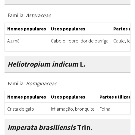
Família:
Asteraceae
Nomes populares
Usos populares
Partes ut
Alumã
Cabelo, febre, dor de barriga
Caule, folh
Heliotropium indicum
L.
Família:
Boraginaceae
Nomes populares
Usos populares
Partes utilizada
Crista de galo
Inflamação, bronquite
Folha
Imperata brasiliensis
Trin.