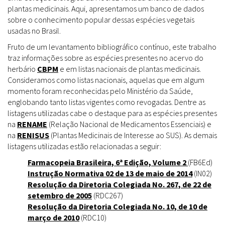
plantas medicinais. Aqui, apresentamos um banco de dados
sobre o conhecimento popular dessas espécies vegetais
usadas no Brasil.
Fruto de um levantamento bibliográfico contínuo, este trabalho
traz informações sobre as espécies presentes no acervo do
herbário
CBPM
e em listas nacionais de plantas medicinais.
Consideramos como listas nacionais, aquelas que em algum
momento foram reconhecidas pelo Ministério da Saúde,
englobando tanto listas vigentes como revogadas. Dentre as
listagens utilizadas cabe o destaque para as espécies presentes
na
RENAME
(Relação Nacional de Medicamentos Essenciais) e
na
RENISUS
(Plantas Medicinais de Interesse ao SUS). As demais
listagens utilizadas estão relacionadas a seguir:
Farmacopeia Brasileira, 6ª Edição, Volume 2
(FB6Ed)
Instrução Normativa 02 de 13 de maio de 2014
(IN02)
Resolução da Diretoria Colegiada No. 267, de 22 de
setembro de 2005
(RDC267)
Resolução da Diretoria Colegiada No. 10, de 10 de
março de 2010
(RDC10)