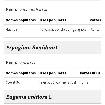
Família:
Amaranthaceae
Nomes populares
Usos populares
Partes u
Mastruz
Pancada, dor de barriga, gripe
Planta to
Eryngium foetidum
L.
Família:
Apiaceae
Nomes populares
Usos populares
Partes utiliza
Coentrão
Frieira, cólica menstrual
Folha
Eugenia uniflora
L.