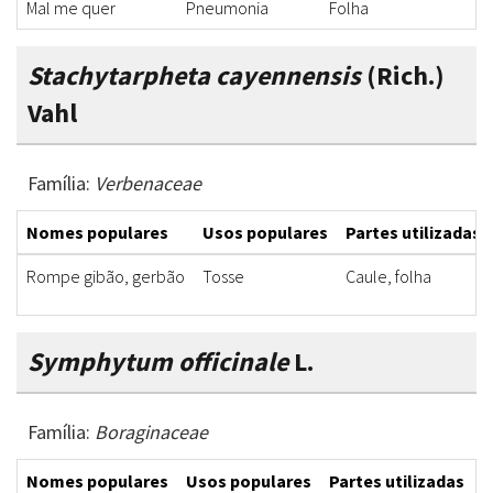
Mal me quer
Pneumonia
Folha
S
Stachytarpheta cayennensis
(Rich.)
Vahl
Família:
Verbenaceae
Nomes populares
Usos populares
Partes utilizadas
Rompe gibão, gerbão
Tosse
Caule, folha
Symphytum officinale
L.
Família:
Boraginaceae
Nomes populares
Usos populares
Partes utilizadas
F