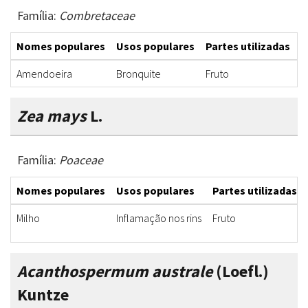
Família:
Combretaceae
Nomes populares
Usos populares
Partes utilizadas
F
Amendoeira
Bronquite
Fruto
X
Zea mays
L.
Família:
Poaceae
Nomes populares
Usos populares
Partes utilizadas
Milho
Inflamação nos rins
Fruto
Acanthospermum australe
(Loefl.)
Kuntze