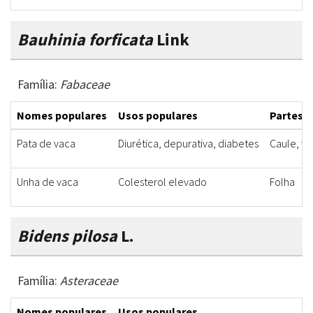
Bauhinia forficata
Link
Família:
Fabaceae
Nomes populares
Usos populares
Partes u
Pata de vaca
Diurética, depurativa, diabetes
Caule, fo
Unha de vaca
Colesterol elevado
Folha
Bidens pilosa
L.
Família:
Asteraceae
Nomes populares
Usos populares