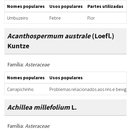
Nomes populares
Usos populares
Partes utilizadas
F
Umbuzeiro
Febre
Flor
C
Acanthospermum australe
(Loefl.)
Kuntze
Família:
Asteraceae
Nomes populares
Usos populares
Carrapichinho
Problemas relacionados aos rins e bexiga
Achillea millefolium
L.
Família:
Asteraceae