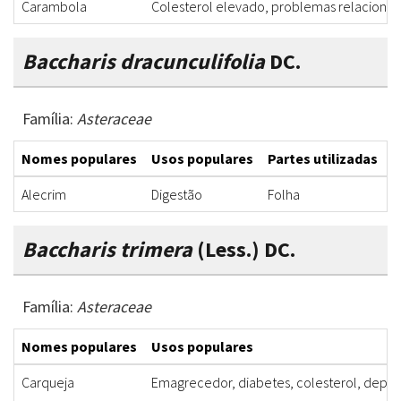
Carambola
Colesterol elevado, problemas relacionado
Baccharis dracunculifolia
DC.
Família:
Asteraceae
Nomes populares
Usos populares
Partes utilizadas
F
Alecrim
Digestão
Folha
I
Baccharis trimera
(Less.) DC.
Família:
Asteraceae
Nomes populares
Usos populares
Carqueja
Emagrecedor, diabetes, colesterol, depur