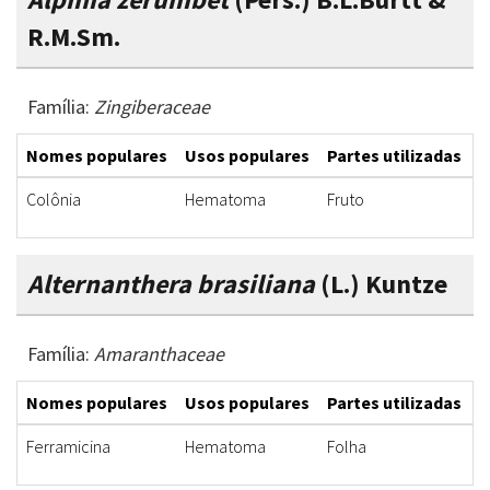
R.M.Sm.
Família:
Zingiberaceae
Nomes populares
Usos populares
Partes utilizadas
F
Colônia
Hematoma
Fruto
I
Alternanthera brasiliana
(L.) Kuntze
Família:
Amaranthaceae
Nomes populares
Usos populares
Partes utilizadas
F
Ferramicina
Hematoma
Folha
C