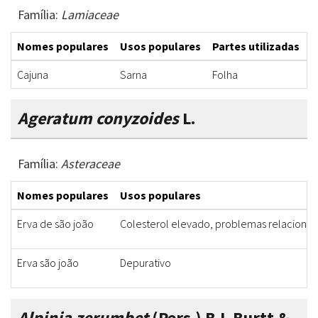
Família:
Lamiaceae
Nomes populares
Usos populares
Partes utilizadas
F
Cajuna
Sarna
Folha
B
Ageratum conyzoides
L.
Família:
Asteraceae
Nomes populares
Usos populares
Erva de são joão
Colesterol elevado, problemas relacionado
Erva são joão
Depurativo
Alpinia zerumbet
(Pers.) B.L.Burtt &