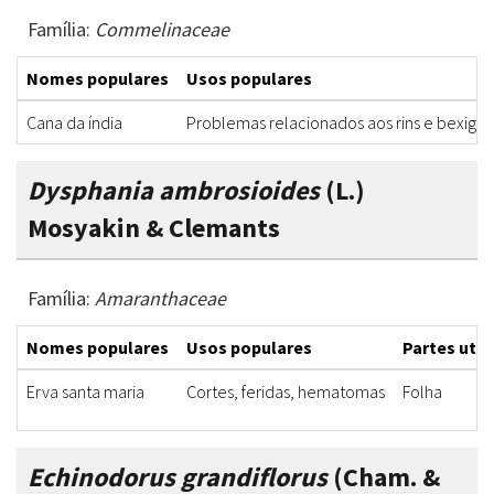
Família:
Commelinaceae
Nomes populares
Usos populares
Cana da índia
Problemas relacionados aos rins e bexiga
Dysphania ambrosioides
(L.)
Mosyakin & Clemants
Família:
Amaranthaceae
Nomes populares
Usos populares
Partes util
Erva santa maria
Cortes, feridas, hematomas
Folha
Echinodorus grandiflorus
(Cham. &