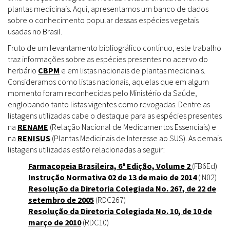
plantas medicinais. Aqui, apresentamos um banco de dados
sobre o conhecimento popular dessas espécies vegetais
usadas no Brasil.
Fruto de um levantamento bibliográfico contínuo, este trabalho
traz informações sobre as espécies presentes no acervo do
herbário
CBPM
e em listas nacionais de plantas medicinais.
Consideramos como listas nacionais, aquelas que em algum
momento foram reconhecidas pelo Ministério da Saúde,
englobando tanto listas vigentes como revogadas. Dentre as
listagens utilizadas cabe o destaque para as espécies presentes
na
RENAME
(Relação Nacional de Medicamentos Essenciais) e
na
RENISUS
(Plantas Medicinais de Interesse ao SUS). As demais
listagens utilizadas estão relacionadas a seguir:
Farmacopeia Brasileira, 6ª Edição, Volume 2
(FB6Ed)
Instrução Normativa 02 de 13 de maio de 2014
(IN02)
Resolução da Diretoria Colegiada No. 267, de 22 de
setembro de 2005
(RDC267)
Resolução da Diretoria Colegiada No. 10, de 10 de
março de 2010
(RDC10)