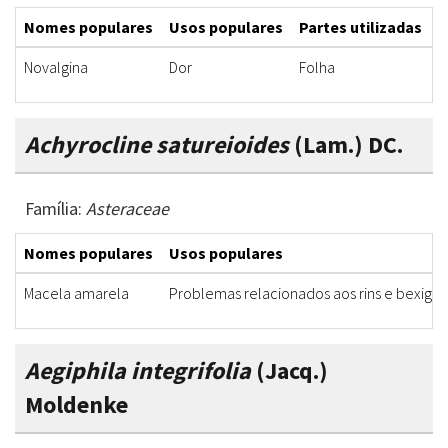
Nomes populares
Usos populares
Partes utilizadas
F
Novalgina
Dor
Folha
D
Achyrocline satureioides
(Lam.) DC.
Família:
Asteraceae
Nomes populares
Usos populares
Macela amarela
Problemas relacionados aos rins e bexiga
Aegiphila integrifolia
(Jacq.)
Moldenke