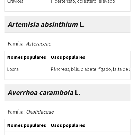
Graviola
Hipertensão, colesterol elevado
Artemisia absinthium
L.
Família:
Asteraceae
Nomes populares
Usos populares
Losna
Pâncreas, bílis, diabete, fígado, falta de ap
Averrhoa carambola
L.
Família:
Oxalidaceae
Nomes populares
Usos populares