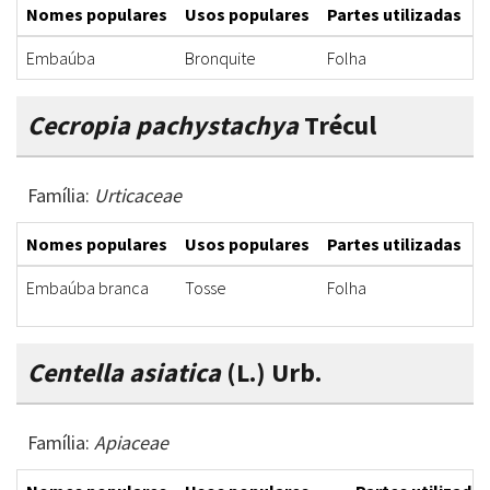
Nomes populares
Usos populares
Partes utilizadas
F
Embaúba
Bronquite
Folha
X
Cecropia pachystachya
Trécul
Família:
Urticaceae
Nomes populares
Usos populares
Partes utilizadas
F
Embaúba branca
Tosse
Folha
D
Centella asiatica
(L.) Urb.
Família:
Apiaceae