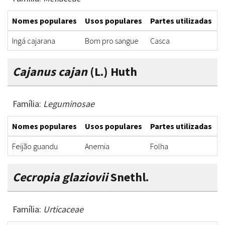
Nomes populares
Usos populares
Partes utilizadas
F
Ingá cajarana
Bom pro sangue
Casca
D
Cajanus cajan
(L.) Huth
Família:
Leguminosae
Nomes populares
Usos populares
Partes utilizadas
F
Feijão guandu
Anemia
Folha
D
Cecropia glaziovii
Snethl.
Família:
Urticaceae