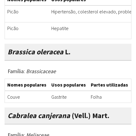
Picão
Hipertensão, colesterol elevado, problema
Picão
Hepatite
Brassica oleracea
L.
Família:
Brassicaceae
Nomes populares
Usos populares
Partes utilizadas
F
Couve
Gastrite
Folha
S
Cabralea canjerana
(Vell.) Mart.
Família:
Meliaceae