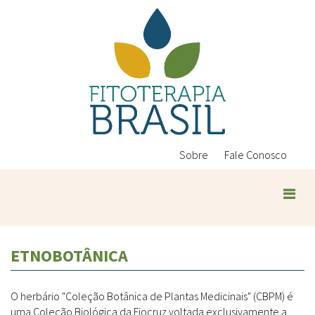
Pular
para
o
conteúdo
principal
Sobre
Fale Conosco
ETNOBOTÂNICA
O herbário "Coleção Botânica de Plantas Medicinais" (CBPM) é
uma Coleção Biológica da Fiocruz voltada exclusivamente a