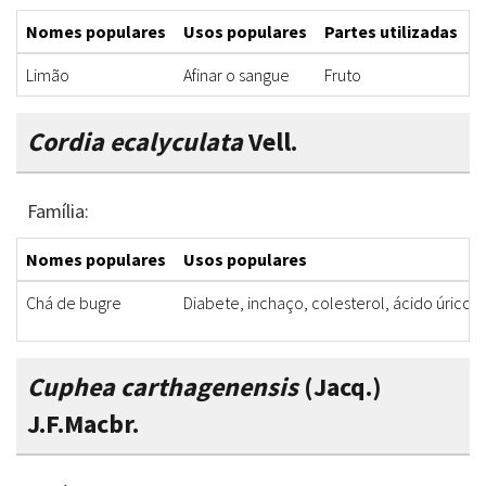
Nomes populares
Usos populares
Partes utilizadas
F
Limão
Afinar o sangue
Fruto
S
Cordia ecalyculata
Vell.
Família:
Nomes populares
Usos populares
Chá de bugre
Diabete, inchaço, colesterol, ácido úrico
Cuphea carthagenensis
(Jacq.)
J.F.Macbr.