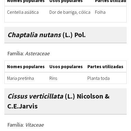
Nomes populares
Usos populares
Partes utilizadas
Centella asiática
Dor de barriga, cólica
Folha
Chaptalia nutans
(L.) Pol.
Família:
Asteraceae
Nomes populares
Usos populares
Partes utilizadas
F
Maria pretinha
Rins
Planta toda
D
Cissus verticillata
(L.) Nicolson &
C.E.Jarvis
Família:
Vitaceae