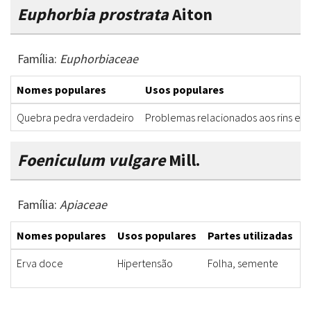
Euphorbia prostrata
Aiton
Família:
Euphorbiaceae
Nomes populares
Usos populares
Quebra pedra verdadeiro
Problemas relacionados aos rins e b
Foeniculum vulgare
Mill.
Família:
Apiaceae
Nomes populares
Usos populares
Partes utilizadas
F
Erva doce
Hipertensão
Folha, semente
C