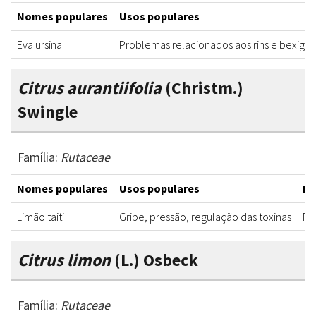
Nomes populares
Usos populares
Eva ursina
Problemas relacionados aos rins e bexiga
Citrus aurantiifolia
(Christm.)
Swingle
Família:
Rutaceae
Nomes populares
Usos populares
Pa
Limão taiti
Gripe, pressão, regulação das toxinas
Fr
Citrus limon
(L.) Osbeck
Família:
Rutaceae