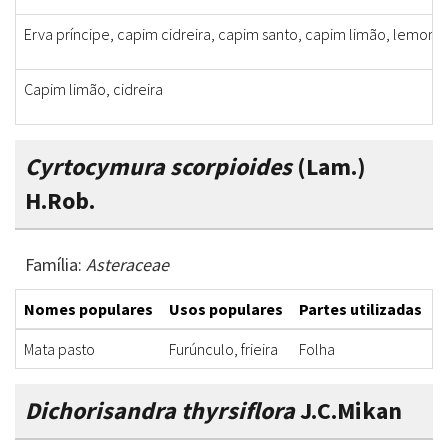
Erva príncipe, capim cidreira, capim santo, capim limão, lemon g
Capim limão, cidreira
Cyrtocymura scorpioides
(Lam.)
H.Rob.
Família:
Asteraceae
Nomes populares
Usos populares
Partes utilizadas
F
Mata pasto
Furúnculo, frieira
Folha
C
Dichorisandra thyrsiflora
J.C.Mikan