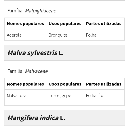
Família:
Malpighiaceae
Nomes populares
Usos populares
Partes utilizadas
F
Acerola
Bronquite
Folha
X
Malva sylvestris
L.
Família:
Malvaceae
Nomes populares
Usos populares
Partes utilizadas
F
Malva rosa
Tosse, gripe
Folha, flor
X
Mangifera indica
L.