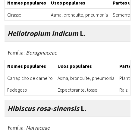
Nomes populares
Usos populares
Partes uti
Girassol
Asma, bronquite, pneumonia
Semente
Heliotropium indicum
L.
Família:
Boraginaceae
Nomes populares
Usos populares
Partes 
Carrapicho de carneiro
Asma, bronquite, pneumonia
Planta 
Fedegoso
Expectorante, tosse
Raiz
Hibiscus rosa-sinensis
L.
Família:
Malvaceae