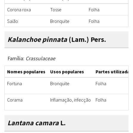
Corona roxa
Tosse
Folha
X
Saião
Bronquite
Folha
X
Kalanchoe pinnata
(Lam.) Pers.
Família:
Crassulaceae
Nomes populares
Usos populares
Partes utilizadas
Fortuna
Bronquite
Folha
Corama
Inflamação, infecção
Folha
Lantana camara
L.