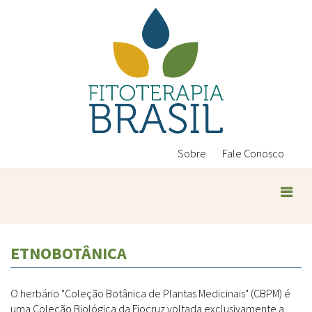
Pular
para
o
conteúdo
principal
Sobre
Fale Conosco
ETNOBOTÂNICA
O herbário "Coleção Botânica de Plantas Medicinais" (CBPM) é
uma Coleção Biológica da Fiocruz voltada exclusivamente a