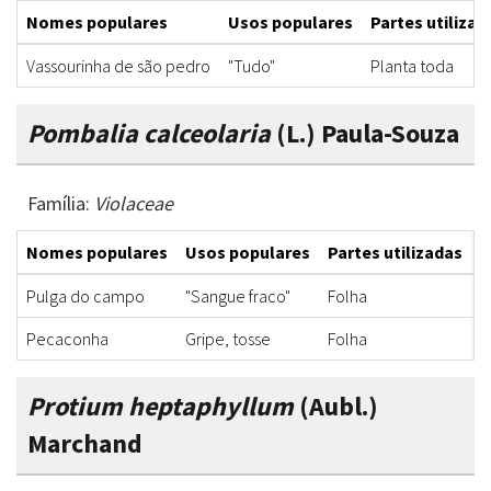
Nomes populares
Usos populares
Partes utilizad
Vassourinha de são pedro
"Tudo"
Planta toda
Pombalia calceolaria
(L.) Paula-Souza
Família:
Violaceae
Nomes populares
Usos populares
Partes utilizadas
F
Pulga do campo
"Sangue fraco"
Folha
X
Pecaconha
Gripe, tosse
Folha
X
Protium heptaphyllum
(Aubl.)
Marchand