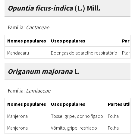
Opuntia ficus-indica
(L.) Mill.
Família:
Cactaceae
Nomes populares
Usos populares
Parte
Mandacaru
Doenças do aparelho respiratório
Planta
Origanum majorana
L.
Família:
Lamiaceae
Nomes populares
Usos populares
Partes utili
Manjerona
Tosse, gripe, dor no fígado
Folha
Manjerona
Vômito, gripe, resfriado
Folha