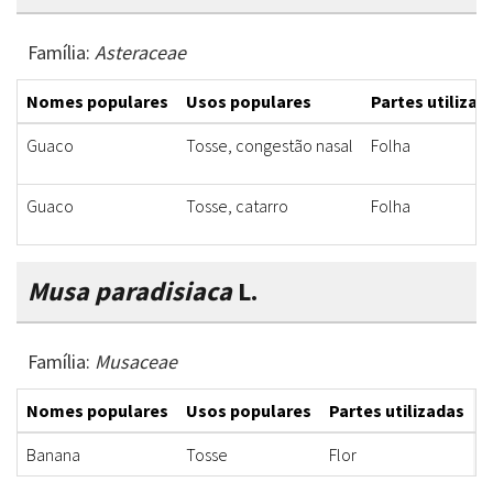
Família:
Asteraceae
Nomes populares
Usos populares
Partes utilizad
Guaco
Tosse, congestão nasal
Folha
Guaco
Tosse, catarro
Folha
Musa paradisiaca
L.
Família:
Musaceae
Nomes populares
Usos populares
Partes utilizadas
F
Banana
Tosse
Flor
X