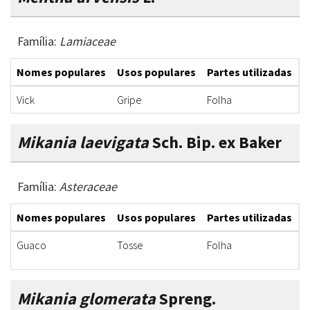
Família:
Lamiaceae
Nomes populares
Usos populares
Partes utilizadas
F
Vick
Gripe
Folha
X
Mikania laevigata
Sch. Bip. ex Baker
Família:
Asteraceae
Nomes populares
Usos populares
Partes utilizadas
F
Guaco
Tosse
Folha
X
Mikania glomerata
Spreng.