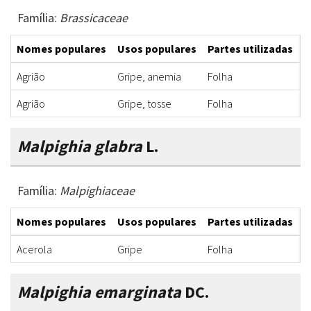
Família:
Brassicaceae
Nomes populares
Usos populares
Partes utilizadas
F
Agrião
Gripe, anemia
Folha
X
Agrião
Gripe, tosse
Folha
X
Malpighia glabra
L.
Família:
Malpighiaceae
Nomes populares
Usos populares
Partes utilizadas
F
Acerola
Gripe
Folha
X
Malpighia emarginata
DC.