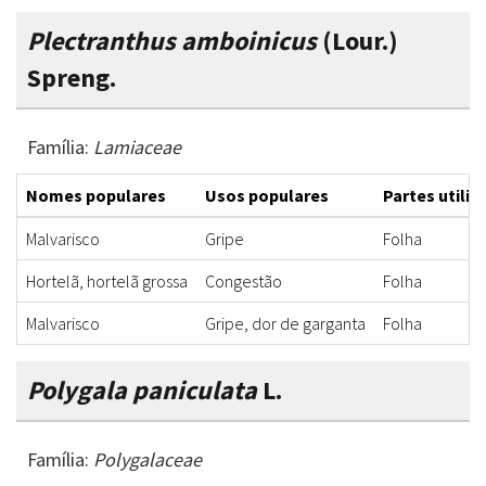
Plectranthus amboinicus
(Lour.)
Spreng.
Família:
Lamiaceae
Nomes populares
Usos populares
Partes utiliz
Malvarisco
Gripe
Folha
Hortelã, hortelã grossa
Congestão
Folha
Malvarisco
Gripe, dor de garganta
Folha
Polygala paniculata
L.
Família:
Polygalaceae