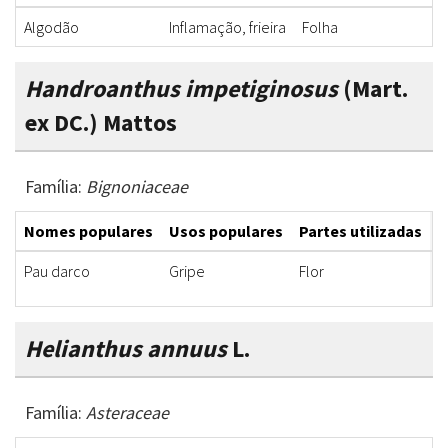
Algodão
Inflamação, frieira
Folha
Handroanthus impetiginosus
(Mart.
ex DC.) Mattos
Família:
Bignoniaceae
Nomes populares
Usos populares
Partes utilizadas
F
Pau darco
Gripe
Flor
X
Helianthus annuus
L.
Família:
Asteraceae