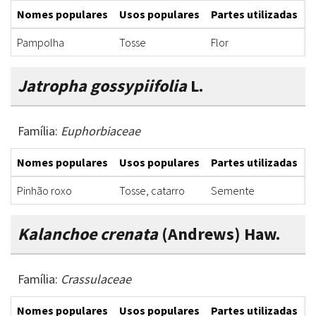
Nomes populares
Usos populares
Partes utilizadas
F
Pampolha
Tosse
Flor
X
Jatropha gossypiifolia
L.
Família:
Euphorbiaceae
Nomes populares
Usos populares
Partes utilizadas
F
Pinhão roxo
Tosse, catarro
Semente
X
Kalanchoe crenata
(Andrews) Haw.
Família:
Crassulaceae
Nomes populares
Usos populares
Partes utilizadas
F