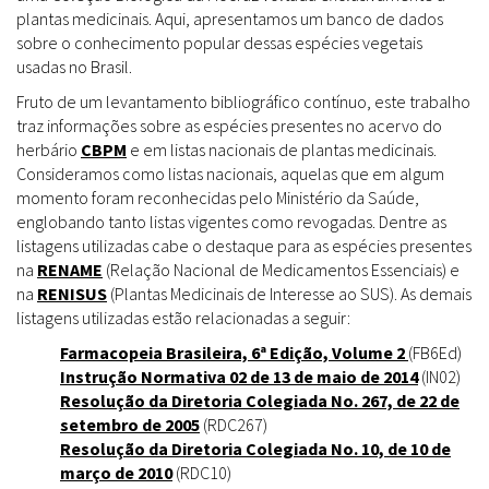
plantas medicinais. Aqui, apresentamos um banco de dados
sobre o conhecimento popular dessas espécies vegetais
usadas no Brasil.
Fruto de um levantamento bibliográfico contínuo, este trabalho
traz informações sobre as espécies presentes no acervo do
herbário
CBPM
e em listas nacionais de plantas medicinais.
Consideramos como listas nacionais, aquelas que em algum
momento foram reconhecidas pelo Ministério da Saúde,
englobando tanto listas vigentes como revogadas. Dentre as
listagens utilizadas cabe o destaque para as espécies presentes
na
RENAME
(Relação Nacional de Medicamentos Essenciais) e
na
RENISUS
(Plantas Medicinais de Interesse ao SUS). As demais
listagens utilizadas estão relacionadas a seguir:
Farmacopeia Brasileira, 6ª Edição, Volume 2
(FB6Ed)
Instrução Normativa 02 de 13 de maio de 2014
(IN02)
Resolução da Diretoria Colegiada No. 267, de 22 de
setembro de 2005
(RDC267)
Resolução da Diretoria Colegiada No. 10, de 10 de
março de 2010
(RDC10)