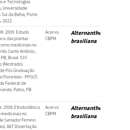
s e Tecnologias
, Universidade
 Sul da Bahia, Porto
. 2022.
M. 2009. Estudo
Acervo
Alternanthera
co das plantas
CBPM
brasiliana
 como medicinais no
nto Santo Antônio,
PB, Brasil. 53 f.
o (Mestrado).
de Pós Graduação
s Florestais - PPGCF,
de Federal de
ande, Patos, PB.
W. 2008. Etnobotânica
Acervo
Alternanthera
 medicinais no
CBPM
brasiliana
de Senador Firmino
is). 88 f. Dissertação