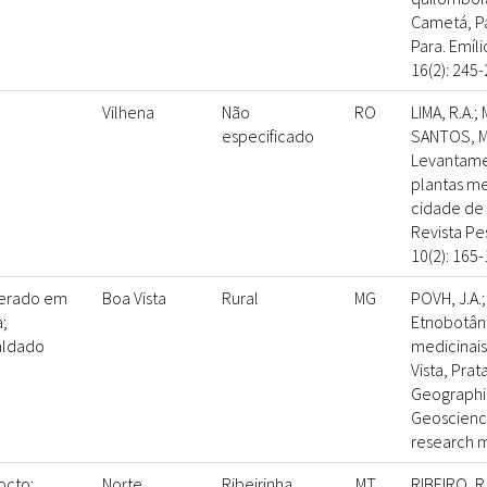
Cametá, Par
Para. Emíli
16(2): 245-
Vilhena
Não
RO
LIMA, R.A.
especificado
SANTOS, M.
Levantame
plantas me
cidade de 
Revista Pe
10(2): 165-
erado em
Boa Vista
Rural
MG
POVH, J.A.;
;
Etnobotâni
aldado
medicinai
Vista, Prat
Geographic
Geoscienc
research m
octo;
Norte
Ribeirinha
MT
RIBEIRO, R.V