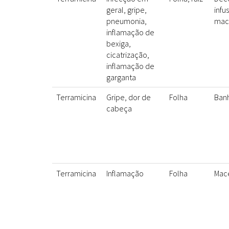
geral, gripe,
infu
pneumonia,
mac
inflamação de
bexiga,
cicatrização,
inflamação de
garganta
Terramicina
Gripe, dor de
Folha
Ban
cabeça
Terramicina
Inflamação
Folha
Mac