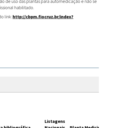
Fitoterápicos
cação de uso das plantas para automedicação e não se
ssional habilitado.
o link:
http://cbpm.fiocruz.br/index?
Listagens
a bibliográfica
Nacionais
Planta Medicinal