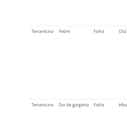
Terramicina
Febre
Folha
Chá
Terramicina
Dor de garganta
Folha
Infu