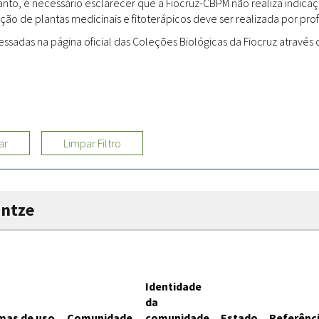
rtanto, é necessário esclarecer que a Fiocruz-CBPM não realiza indi
ção de plantas medicinais e fitoterápicos deve ser realizada por profi
Sites
adas na página oficial das Coleções Biológicas da Fiocruz através d
Etnobotânica
ar
Limpar Filtro
untze
Identidade
da
mas de uso
Comunidade
comunidade
Estado
Referênci