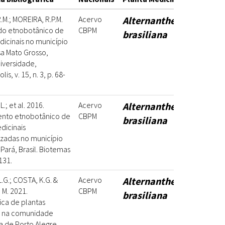
M.; MOREIRA, R.P.M.
Acervo
Alternanthera
udo etnobotânico de
CBPM
brasiliana
dicinais no município
a Mato Grosso,
diversidade,
s, v. 15, n. 3, p. 68-
L.; et al. 2016.
Acervo
Alternanthera
nto etnobotânico de
CBPM
brasiliana
dicinais
zadas no município
Pará, Brasil. Biotemas
131.
.G.; COSTA, K.G. &
Acervo
Alternanthera
M. 2021.
CBPM
brasiliana
ca de plantas
s na comunidade
 de Porto Alegre,