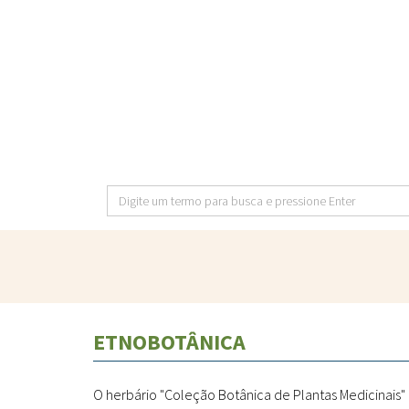
Pular
para
o
conteúdo
principal
Digite
um
termo
para
busca
e
ETNOBOTÂNICA
pressione
Enter
O herbário "Coleção Botânica de Plantas Medicinais