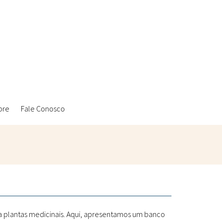
bre
Fale Conosco
Ambientais
Laboratórios Reblados
Sanitárias
Metodologias
 a plantas medicinais. Aqui, apresentamos um banco
Políticas