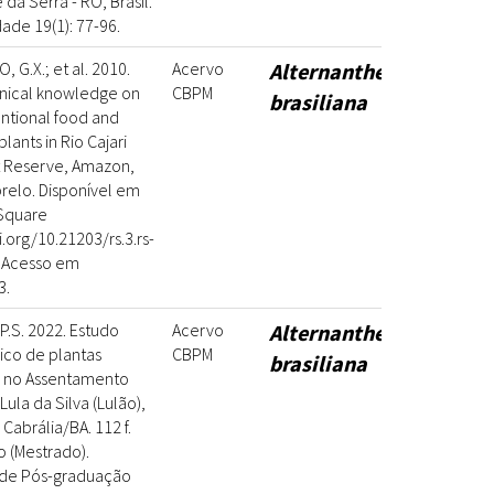
da Serra - RO, Brasil.
dade 19(1): 77-96.
, G.X.; et al. 2010.
Acervo
Alternanthera
nical knowledge on
CBPM
brasiliana
ntional food and
lants in Rio Cajari
st Reserve, Amazon,
prelo. Disponível em
Square
i.org/10.21203/rs.3.rs-
. Acesso em
3.
P.S. 2022. Estudo
Acervo
Alternanthera
ico de plantas
CBPM
brasiliana
s no Assentamento
 Lula da Silva (Lulão),
Cabrália/BA. 112 f.
o (Mestrado).
de Pós-graduação