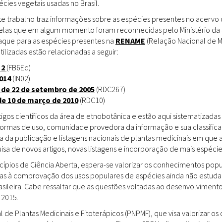
ies vegetais usadas no Brasil.
Doenças & Plantas
Medicinais
te trabalho traz informações sobre as espécies presentes no acervo
uelas que em algum momento foram reconhecidas pelo Ministério da 
Conceitos
staque para as espécies presentes na
RENAME
(Relação Nacional de M
tilizadas estão relacionadas a seguir:
Biblioteca Virtual
 2
(FB6Ed)
014
(IN02)
Botânica
 de 22 de setembro de 2005
(RDC267)
Conservação &
de 10 de março de 2010
(RDC10)
Biodiversidade
gos científicos da área de etnobotânica e estão aqui sistematizadas 
 formas de uso, comunidade provedora da informação e sua classifica
Grupos de Pesquisa
a da publicação e listagens nacionais de plantas medicinais em que 
sa de novos artigos, novas listagens e incorporação de mais espéci
Sementes, Mudas &
Plantas
incípios de Ciência Aberta, espera-se valorizar os conhecimentos pop
das à comprovação dos usos populares de espécies ainda não estuda
Produto & Indústria
rasileira. Cabe ressaltar que as questões voltadas ao desenvolvimen
 2015.
Pessoas & Saberes
l de Plantas Medicinais e Fitoterápicos (PNPMF), que visa valorizar 
Educação & Arte