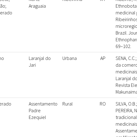
são;
Araguaia
Ethnobotan
erado
medicinal 
Ribeirinhos
microregio
Brazil. Jou
Ethnophar
69–102.
ho
Laranjal do
Urbana
AP
SENA, C.C.;
Jari
da comerci
medicinais
Laranjal do
Revista El
Makunaima 
erado
Assentamento
Rural
RO
SILVA, O.B.
Padre
PEREIRA, N
Ezequiel
tradiciona
medicinai
Assentame