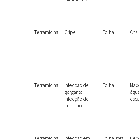
Terramicina
Gripe
Folha
Chá
Terramicina
Infecção de
Folha
Mac
garganta,
água
infecção do
esc
intestino
Terramicina
Infecção em
Folha, raiz
Dec