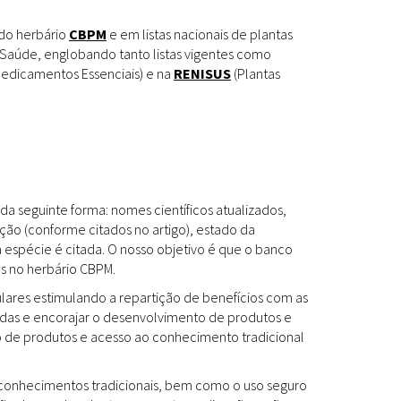
Espécies
Todos
 do herbário
CBPM
e em listas nacionais de plantas
Saúde, englobando tanto listas vigentes como
edicamentos Essenciais) e na
RENISUS
(Plantas
Bases de Dados
Cartilhas
Base de dados
Documentos Oficiais
Especialistas
da seguinte forma: nomes científicos atualizados,
Livros
ção (conforme citados no artigo), estado da
a espécie é citada. O nosso objetivo é que o banco
Periódicos
es no herbário CBPM.
Produções Acadêmicas
ulares estimulando a repartição de benefícios com as
das e encorajar o desenvolvimento de produtos e
Padrões
Todos
to de produtos e acesso ao conhecimento tradicional
Insumos (IFAV)
os conhecimentos tradicionais, bem como o uso seguro