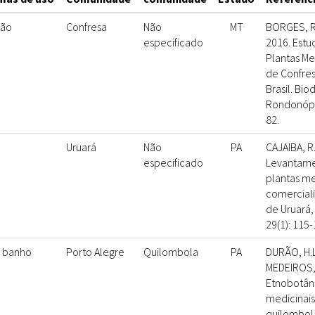
são
Confresa
Não
MT
BORGES, R.
especificado
2016. Est
Plantas Me
de Confres
Brasil. Bio
Rondonópoli
82.
Uruará
Não
PA
CAJAIBA, R.
especificado
Levantame
plantas me
comerciali
de Uruará, 
29(1): 115-
; banho
Porto Alegre
Quilombola
PA
DURÃO, H.L
MEDEIROS, 
Etnobotâni
medicinai
quilombola