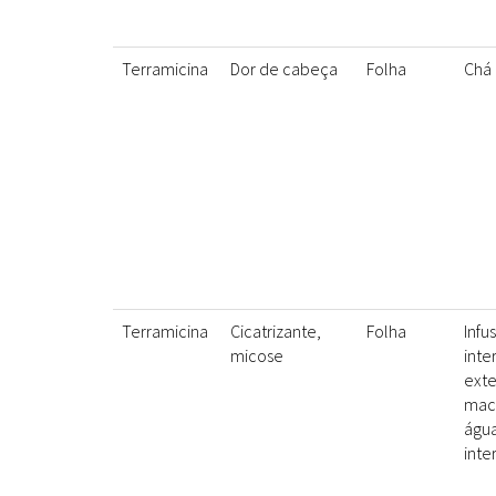
Terramicina
Dor de cabeça
Folha
Chá
Terramicina
Cicatrizante,
Folha
Infu
micose
inte
exte
mac
água
inte