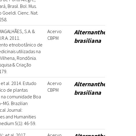
á, Brasil. Bol. Mus.
o Goeldi. Cienc. Nat.
258.
; MAGALHÃES, S.A. &
Acervo
Alternanthera
R.A. 2011.
CBPM
brasiliana
nto etnobotânico de
dicinais utilizadas na
Vilhena, Rondônia.
squisa & Criação
179.
 et al. 2014. Estudo
Acervo
Alternanthera
co de plantas
CBPM
brasiliana
s na comunidade Boa
a–MG. Brazilian
al Journal:
es and Humanities
edium 5(1): 46-59.
.; et al. 2017.
Acervo
Alternanthera