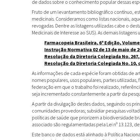
de dados sobre o conhecimento popular dessas espéc
Fruto de um levantamento bibliográfico contínuo, es
medicinais. Consideramos como listas nacionais, aq
revogadas. Dentre as listagens utilizadas cabe o de
Medicinais de Interesse ao SUS). As demais listagens u
Farmacopeia Brasileira, 6ª Edição, Volume
Instrução Normativa 02 de 13 de maio de 2
Resolução da Diretoria Colegiada No. 267,
Resolução da Diretoria Colegiada No. 10, 
As informações de cada espécie foram obtidas de arti
nomes populares, usos populares, partes utilizadas,
federação em que o trabalho foi realizado, referênci
seja incrementado constantemente a partir da pesqui
A partir da divulgação destes dados, seguindo os pr
comunidades provedoras; subsidiar pesquisas volta
políticas de saúde que priorizem a biodiversidade b
associado são regulamentadas pela Lei nº 13.123, de
Este banco de dados está alinhado à Política Naciona