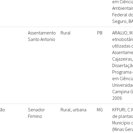
em Ciência
Ambientais
Federal do
Seguro, BA
Assentamento
Rural
PB
ARAUJO, M.
Santo Antonio
etnobotâni
utilizadas
Assentame
Cajazeiras, 
Dissertaçã
Programa 
em Ciência
Universida
Campina Gr
2009.
são
Senador
Rural, urbana
MG
KFFURI, C.
Firmino
de plantas
Município 
(Minas Gera