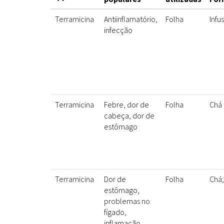
Terramicina
Antiinflamatório,
Folha
Infu
infecção
Terramicina
Febre, dor de
Folha
Chá
cabeça, dor de
estômago
Terramicina
Dor de
Folha
Chá
estômago,
problemas no
fígado,
inflamação