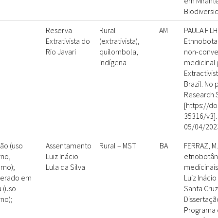
em Mirante 
Biodiversi
Reserva
Rural
AM
PAULA FILHO
Extrativista do
(extrativista),
Ethnobota
Rio Javari
quilombola,
non-conve
indígena
medicinal p
Extractivi
Brazil. No 
Research 
[https://do
35316/v3]
05/04/202
são (uso
Assentamento
Rural – MST
BA
FERRAZ, M.
rno,
Luiz Inácio
etnobotân
rno);
Lula da Silva
medicinai
erado em
Luiz Inácio
 (uso
Santa Cruz 
rno);
Dissertaçã
Programa 