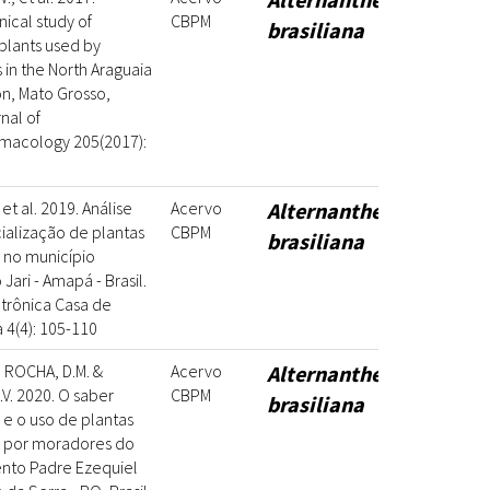
ical study of
CBPM
brasiliana
plants used by
 in the North Araguaia
n, Mato Grosso,
rnal of
macology 205(2017):
 et al. 2019. Análise
Acervo
Alternanthera
alização de plantas
CBPM
brasiliana
 no município
 Jari - Amapá - Brasil.
etrônica Casa de
4(4): 105-110
; ROCHA, D.M. &
Acervo
Alternanthera
.V. 2020. O saber
CBPM
brasiliana
l e o uso de plantas
s por moradores do
nto Padre Ezequiel