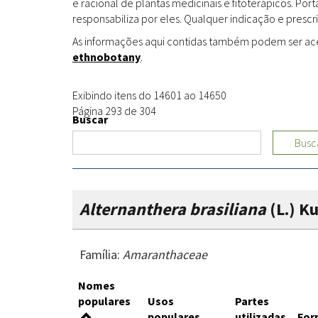
e racional de plantas medicinais e fitoterápicos. Po
responsabiliza por eles. Qualquer indicação e prescri
As informações aqui contidas também podem ser acess
ethnobotany
.
Exibindo itens do 14601 ao 14650
Página 293 de 304
Buscar
Busc
Alternanthera brasiliana
(L.) K
Família:
Amaranthaceae
Nomes
populares
Usos
Partes
populares
utilizadas
For