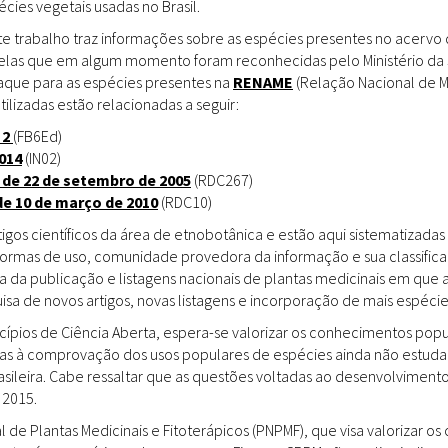
ies vegetais usadas no Brasil.
Doenças & Plantas
Medicinais
te trabalho traz informações sobre as espécies presentes no acervo
uelas que em algum momento foram reconhecidas pelo Ministério da 
Conceitos
staque para as espécies presentes na
RENAME
(Relação Nacional de M
tilizadas estão relacionadas a seguir:
Biblioteca Virtual
 2
(FB6Ed)
014
(IN02)
Botânica
 de 22 de setembro de 2005
(RDC267)
Conservação &
de 10 de março de 2010
(RDC10)
Biodiversidade
gos científicos da área de etnobotânica e estão aqui sistematizadas 
 formas de uso, comunidade provedora da informação e sua classifica
Grupos de Pesquisa
a da publicação e listagens nacionais de plantas medicinais em que 
sa de novos artigos, novas listagens e incorporação de mais espéci
Sementes, Mudas &
Plantas
incípios de Ciência Aberta, espera-se valorizar os conhecimentos pop
das à comprovação dos usos populares de espécies ainda não estuda
Produto & Indústria
rasileira. Cabe ressaltar que as questões voltadas ao desenvolvimen
 2015.
Pessoas & Saberes
l de Plantas Medicinais e Fitoterápicos (PNPMF), que visa valorizar 
Educação & Arte