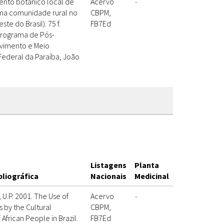
ento botânico local de
Acervo
-
ma comunidade rural no
CBPM,
te do Brasil). 75 f.
FB7Ed
 Programa de Pós-
vimento e Meio
Federal da Paraíba, João
Listagens
Planta
bliográfica
Nacionais
Medicinal
.P. 2001. The Use of
Acervo
-
s by the Cultural
CBPM,
African People in Brazil.
FB7Ed