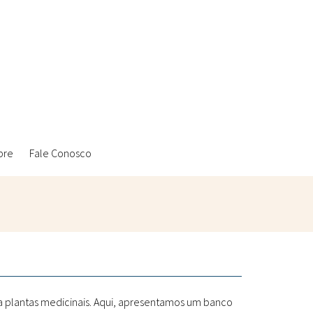
bre
Fale Conosco
Ambientais
Laboratórios Reblados
Sanitárias
Metodologias
 a plantas medicinais. Aqui, apresentamos um banco
Políticas