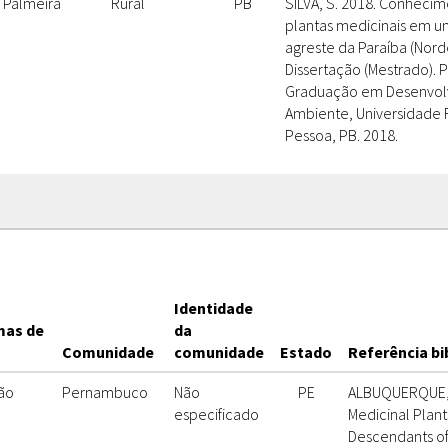
Palmeira
Rural
PB
SILVA, S. 2018. Conhecim
plantas medicinais em u
agreste da Paraíba (Nordes
Dissertação (Mestrado).
Graduação em Desenvol
Ambiente, Universidade 
Pessoa, PB. 2018.
Identidade
mas de
da
Comunidade
comunidade
Estado
Referência bi
são
Pernambuco
Não
PE
ALBUQUERQUE, U
especificado
Medicinal Plant
Descendants of 