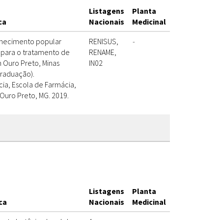
Listagens
Planta
ca
Nacionais
Medicinal
onhecimento popular
RENISUS,
-
 para o tratamento de
RENAME,
 Ouro Preto, Minas
IN02
(Graduação).
a, Escola de Farmácia,
Ouro Preto, MG. 2019.
Listagens
Planta
ca
Nacionais
Medicinal