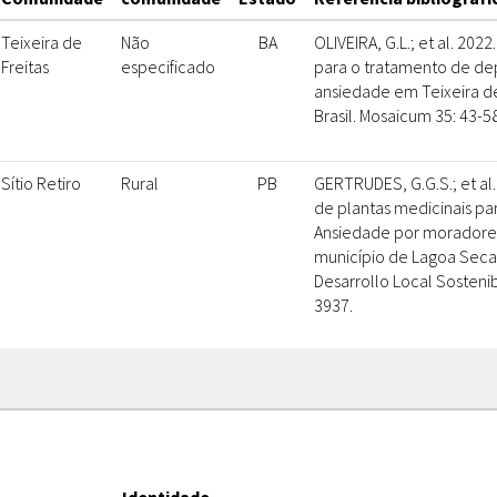
Teixeira de
Não
BA
OLIVEIRA, G.L.; et al. 202
Freitas
especificado
para o tratamento de de
ansiedade em Teixeira de 
Brasil. Mosaicum 35: 43-58
Sítio Retiro
Rural
PB
GERTRUDES, G.G.S.; et al
de plantas medicinais pa
Ansiedade por moradores 
município de Lagoa Seca
Desarrollo Local Sostenib
3937.