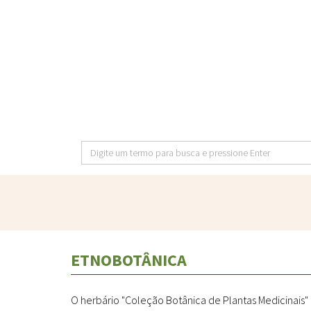
Pular
para
o
conteúdo
principal
Digite
um
termo
para
busca
e
ETNOBOTÂNICA
pressione
Enter
O herbário "Coleção Botânica de Plantas Medicinais