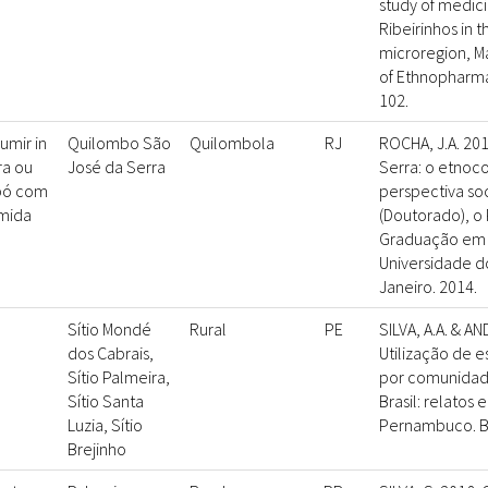
study of medici
Ribeirinhos in 
microregion, Ma
of Ethnopharma
102.
umir in
Quilombo São
Quilombola
RJ
ROCHA, J.A. 20
ra ou
José da Serra
Serra: o etno
pó com
perspectiva soc
mida
(Doutorado), o
Graduação em 
Universidade d
Janeiro. 2014.
Sítio Mondé
Rural
PE
SILVA, A.A. & AN
dos Cabrais,
Utilização de 
Sítio Palmeira,
por comunidade
Sítio Santa
Brasil: relatos
Luzia, Sítio
Pernambuco. Bi
Brejinho