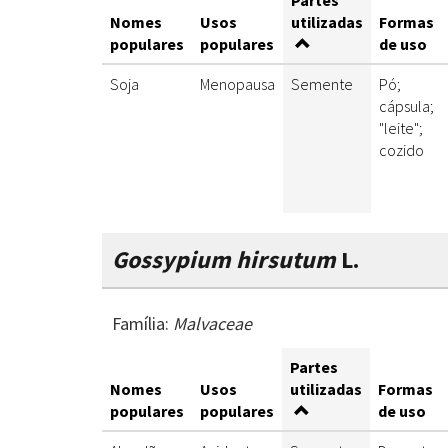
Partes
Nomes
Usos
utilizadas
Formas
populares
populares
de uso
Soja
Menopausa
Semente
Pó;
cápsula;
"leite";
cozido
Gossypium hirsutum
L.
Família:
Malvaceae
Partes
Nomes
Usos
utilizadas
Formas
populares
populares
de uso