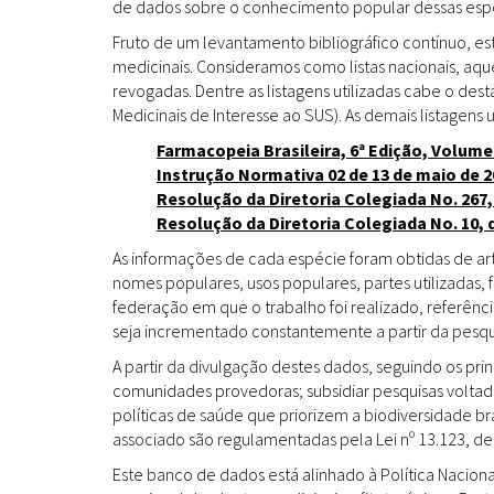
de dados sobre o conhecimento popular dessas espéc
Fruto de um levantamento bibliográfico contínuo, es
medicinais. Consideramos como listas nacionais, aq
revogadas. Dentre as listagens utilizadas cabe o de
Medicinais de Interesse ao SUS). As demais listagens u
Farmacopeia Brasileira, 6ª Edição, Volume
Instrução Normativa 02 de 13 de maio de 2
Resolução da Diretoria Colegiada No. 267,
Resolução da Diretoria Colegiada No. 10, 
As informações de cada espécie foram obtidas de arti
nomes populares, usos populares, partes utilizadas,
federação em que o trabalho foi realizado, referênci
seja incrementado constantemente a partir da pesqui
A partir da divulgação destes dados, seguindo os pr
comunidades provedoras; subsidiar pesquisas volta
políticas de saúde que priorizem a biodiversidade b
associado são regulamentadas pela Lei nº 13.123, de
Este banco de dados está alinhado à Política Naciona