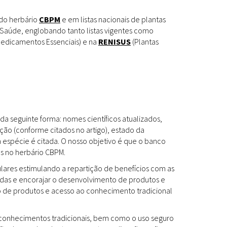
Espécies
Todos
 do herbário
CBPM
e em listas nacionais de plantas
Saúde, englobando tanto listas vigentes como
edicamentos Essenciais) e na
RENISUS
(Plantas
Bases de Dados
Cartilhas
Base de dados
Documentos Oficiais
Especialistas
da seguinte forma: nomes científicos atualizados,
Livros
ção (conforme citados no artigo), estado da
a espécie é citada. O nosso objetivo é que o banco
Periódicos
es no herbário CBPM.
Produções Acadêmicas
ulares estimulando a repartição de benefícios com as
das e encorajar o desenvolvimento de produtos e
Padrões
Todos
to de produtos e acesso ao conhecimento tradicional
Insumos (IFAV)
os conhecimentos tradicionais, bem como o uso seguro