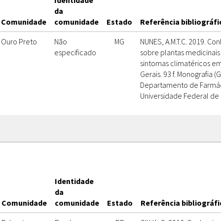
Identidade
da
Comunidade
comunidade
Estado
Referência bibliográfi
Ouro Preto
Não
MG
NUNES, A.M.T.C. 2019. C
especificado
sobre plantas medicinais
sintomas climatéricos em
Gerais. 93 f. Monografia 
Departamento de Farmáci
Universidade Federal de 
Identidade
da
Comunidade
comunidade
Estado
Referência bibliográfi