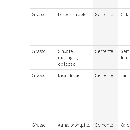
Girassol
Lesões na pele
Semente
Cata
Girassol
Sinusite,
Semente
Sem
meningite,
tritu
epilepsia
Girassol
Desnutrição
Semente
Fari
Girassol
Asma, bronquite,
Semente
Xaro