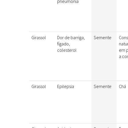
pneumonia
Girassol
Dor de barriga,
Semente
Cons
fígado,
natu
colesterol
em 
a co
Girassol
Epilepsia
Semente
Chá