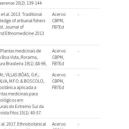
aerense 20(2): 139-144
et al. 2013. Traditional
Acervo
-
edge of artisanal fishers
CBPM,
il. Journal of
FB7Ed
and Ethnomedicine 2013
. Plantas medicinais de
Acervo
-
 Boa Vista, Roraima,
CBPM,
ura Brasileira 19(1): 88-96.
FB7Ed
.; VILLAS BÔAS, G.K.;
Acervo
-
ILVA, M.F.O. & BOSCOLO,
CBPM,
botânica aplicada a
FB7Ed
ntas medicinais para
cológicos em
rais do Extremo Sul da
vista Fitos 15(1): 40-57.
t al. 2017. Ethnobotanical
Acervo
-