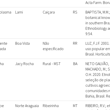
Acta Farm. Bon
plasma
Lami
Caiçara
RS
BAPTISTA, M.M.; 
botanical knowl
in southern Braz
Ethnobiology 
9:54.
ente
Boa Vista
Não
RR
LUZ, F.J.F. 2001
rada
especificado
uso popular em
Brasil. Horticult
nha
Jacy Rocha
Rural - MST
BA
NETO GALVÃO, M
MACHADO, M.; S
O.H. 2020. Etno
seleção de pla
cultivos agroe
comunidades ru
Bahia, Brasil. Re
pe
Norte Araguaia
Ribeirinha
MT
RIBEIRO, R.V.; e