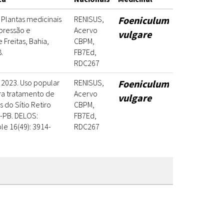
2. Plantas medicinais
RENISUS,
Foeniculum
pressão e
Acervo
vulgare
Freitas, Bahia,
CBPM,
.
FB7Ed,
RDC267
. 2023. Uso popular
RENISUS,
Foeniculum
ra tratamento de
Acervo
vulgare
do Sítio Retiro
CBPM,
-PB. DELOS:
FB7Ed,
le 16(49): 3914-
RDC267