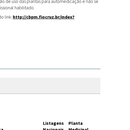
Fitoterápicos
cação de uso das plantas para automedicação e não se
ssional habilitado.
o link:
http://cbpm.fiocruz.br/index?
Listagens
Planta
ca
Nacionais
Medicinal