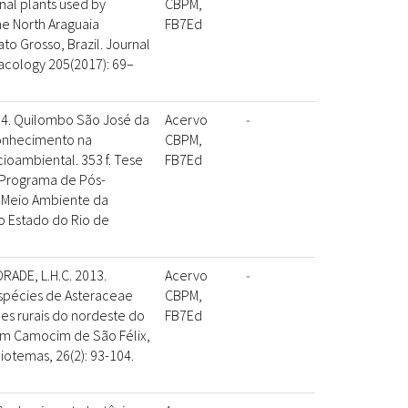
nal plants used by
CBPM,
the North Araguaia
FB7Ed
to Grosso, Brazil. Journal
cology 205(2017): 69–
14. Quilombo São José da
Acervo
-
conhecimento na
CBPM,
ioambiental. 353 f. Tese
FB7Ed
 Programa de Pós-
Meio Ambiente da
o Estado do Rio de
DRADE, L.H.C. 2013.
Acervo
-
espécies de Asteraceae
CBPM,
s rurais do nordeste do
FB7Ed
 em Camocim de São Félix,
otemas, 26(2): 93-104.