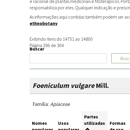
e racional de plantas medicinais e fitoterápicos. Po
responsabiliza por eles. Qualquer indicação e prescri
As informações aqui contidas também podem ser acess
ethnobotany
.
Exibindo itens do 14751 ao 14800
Página 296 de 304
Buscar
Busc
Foeniculum vulgare
Mill.
Família:
Apiaceae
Partes
Nomes
Usos
utilizadas
Formas
populares
populares
de uso