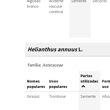
Algodão
Acidente
Semente
Decocto
branco
vascular
cerebral
Helianthus annuus
L.
Família:
Asteraceae
Partes
Nomes
Usos
utilizadas
For
populares
populares
uso
Girassol
Trombose
Semente
Infu