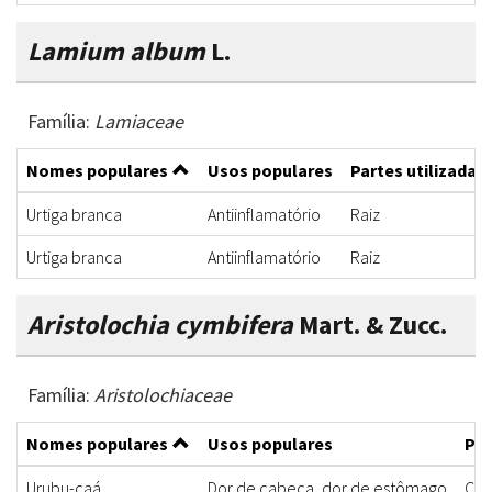
Lamium album
L.
Família:
Lamiaceae
Nomes populares
Usos populares
Partes utilizadas
Urtiga branca
Antiinflamatório
Raiz
Urtiga branca
Antiinflamatório
Raiz
Aristolochia cymbifera
Mart. & Zucc.
Família:
Aristolochiaceae
Nomes populares
Usos populares
Par
Urubu-caá
Dor de cabeça, dor de estômago
Cas