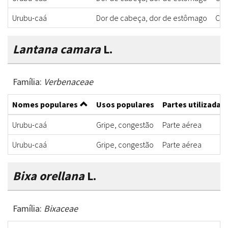
Urubu-caá
Dor de cabeça, dor de estômago
Cas
Lantana camara
L.
Família:
Verbenaceae
Nomes populares
Usos populares
Partes utilizadas
Urubu-caá
Gripe, congestão
Parte aérea
Urubu-caá
Gripe, congestão
Parte aérea
Bixa orellana
L.
Família:
Bixaceae