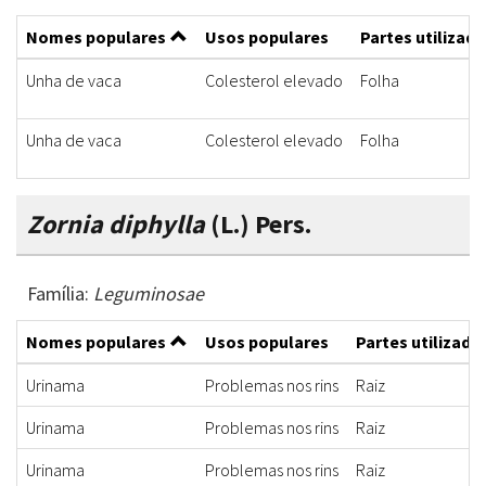
Nomes populares
Usos populares
Partes utilizada
Unha de vaca
Colesterol elevado
Folha
Unha de vaca
Colesterol elevado
Folha
Zornia diphylla
(L.) Pers.
Família:
Leguminosae
Nomes populares
Usos populares
Partes utilizada
Urinama
Problemas nos rins
Raiz
Urinama
Problemas nos rins
Raiz
Urinama
Problemas nos rins
Raiz