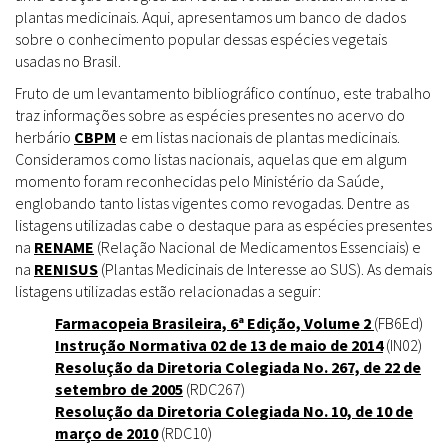
plantas medicinais. Aqui, apresentamos um banco de dados
sobre o conhecimento popular dessas espécies vegetais
usadas no Brasil.
Fruto de um levantamento bibliográfico contínuo, este trabalho
traz informações sobre as espécies presentes no acervo do
herbário
CBPM
e em listas nacionais de plantas medicinais.
Consideramos como listas nacionais, aquelas que em algum
momento foram reconhecidas pelo Ministério da Saúde,
englobando tanto listas vigentes como revogadas. Dentre as
listagens utilizadas cabe o destaque para as espécies presentes
na
RENAME
(Relação Nacional de Medicamentos Essenciais) e
na
RENISUS
(Plantas Medicinais de Interesse ao SUS). As demais
listagens utilizadas estão relacionadas a seguir:
Farmacopeia Brasileira, 6ª Edição, Volume 2
(FB6Ed)
Instrução Normativa 02 de 13 de maio de 2014
(IN02)
Resolução da Diretoria Colegiada No. 267, de 22 de
setembro de 2005
(RDC267)
Resolução da Diretoria Colegiada No. 10, de 10 de
março de 2010
(RDC10)