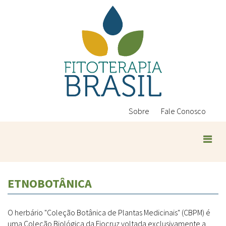
Pular
para
o
conteúdo
principal
Sobre
Fale Conosco
ETNOBOTÂNICA
O herbário "Coleção Botânica de Plantas Medicinais" (CBPM) é
uma Coleção Biológica da Fiocruz voltada exclusivamente a