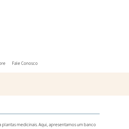
bre
Fale Conosco
Ambientais
Laboratórios Reblados
Sanitárias
Metodologias
 a plantas medicinais. Aqui, apresentamos um banco
Políticas