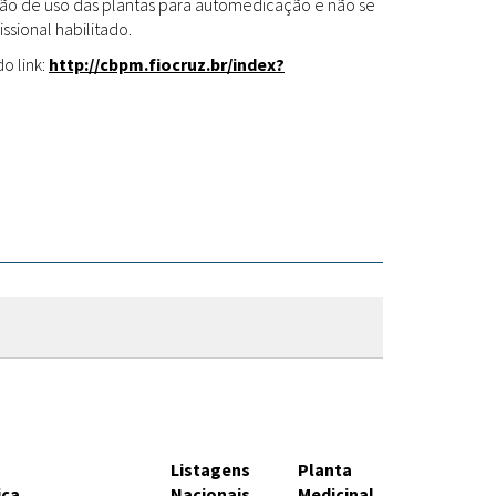
Fitoterápicos
cação de uso das plantas para automedicação e não se
ssional habilitado.
o link:
http://cbpm.fiocruz.br/index?
Listagens
Planta
ica
Nacionais
Medicinal