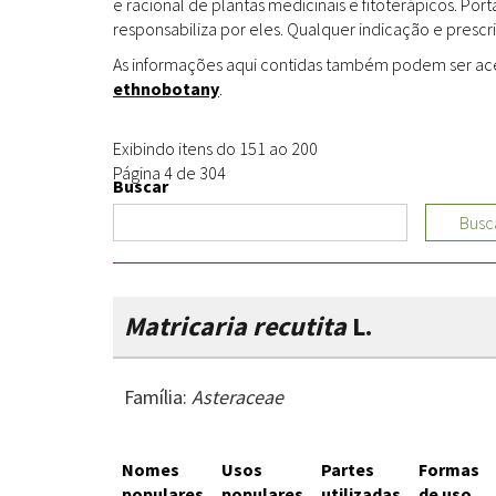
e racional de plantas medicinais e fitoterápicos. Po
responsabiliza por eles. Qualquer indicação e prescri
As informações aqui contidas também podem ser acess
ethnobotany
.
Exibindo itens do 151 ao 200
Página 4 de 304
Buscar
Busc
Matricaria recutita
L.
Família:
Asteraceae
Nomes
Usos
Partes
Formas
populares
populares
utilizadas
de uso