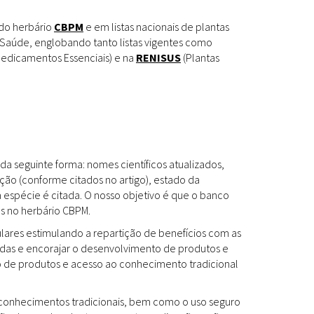
Espécies
Todos
 do herbário
CBPM
e em listas nacionais de plantas
Saúde, englobando tanto listas vigentes como
edicamentos Essenciais) e na
RENISUS
(Plantas
Bases de Dados
Cartilhas
Base de dados
Documentos Oficiais
Especialistas
da seguinte forma: nomes científicos atualizados,
Livros
ção (conforme citados no artigo), estado da
a espécie é citada. O nosso objetivo é que o banco
Periódicos
es no herbário CBPM.
Produções Acadêmicas
ulares estimulando a repartição de benefícios com as
das e encorajar o desenvolvimento de produtos e
Padrões
Todos
to de produtos e acesso ao conhecimento tradicional
Insumos (IFAV)
os conhecimentos tradicionais, bem como o uso seguro