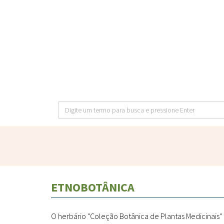
Pular
para
o
conteúdo
principal
Digite
um
termo
para
busca
e
ETNOBOTÂNICA
pressione
Enter
O herbário "Coleção Botânica de Plantas Medicinais