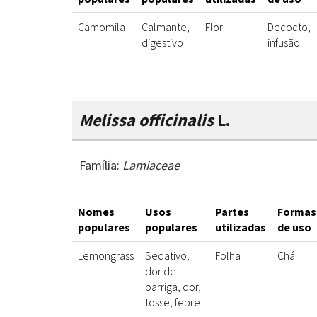
Camomila
Calmante,
Flor
Decocto;
digestivo
infusão
Melissa officinalis
L.
Família:
Lamiaceae
Nomes
Usos
Partes
Formas
populares
populares
utilizadas
de uso
Lemongrass
Sedativo,
Folha
Chá
dor de
barriga, dor,
tosse, febre