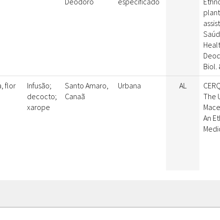
Deodoro
especificado
Ethno
plant
assi
Saúde
Heal
Deodo
Biol.
, flor
Infusão;
Santo Amaro,
Urbana
AL
CERQU
decocto;
Canaã
The U
xarope
Macei
An E
Medic