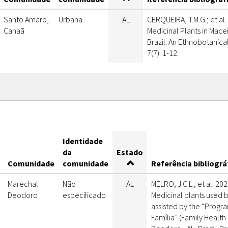
Santo Amaro,
Urbana
AL
CERQUEIRA, T.M.G.; et al.
Canaã
Medicinal Plants in Mace
Brazil: An Ethnobotanica
7(7): 1-12.
Identidade
da
Estado
Comunidade
comunidade
Referência bibliográ
Marechal
Não
AL
MELRO, J.C.L.; et al. 20
Deodoro
especificado
Medicinal plants used 
assisted by the “Prog
Família” (Family Health