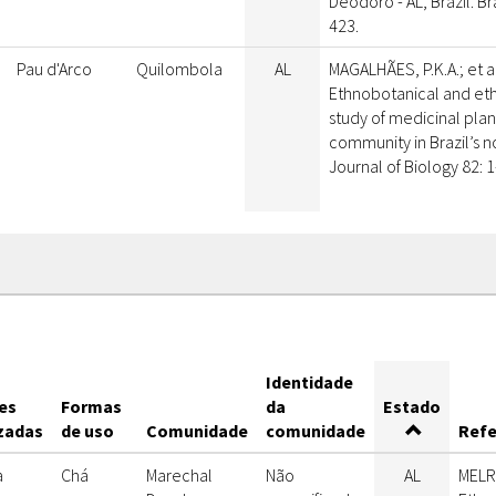
Deodoro - AL, Brazil. Bra
423.
Pau d'Arco
Quilombola
AL
MAGALHÃES, P.K.A.; et al
Ethnobotanical and e
study of medicinal plan
community in Brazil’s n
Journal of Biology 82: 1
Identidade
es
Formas
da
Estado
izadas
de uso
Comunidade
comunidade
Refe
a
Chá
Marechal
Não
AL
MELRO