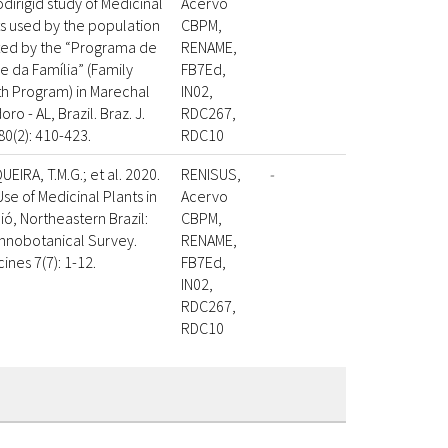
dirigid study of Medicinal
Acervo
s used by the population
CBPM,
sted by the “Programa de
RENAME,
 da Família” (Family
FB7Ed,
th Program) in Marechal
IN02,
ro - AL, Brazil. Braz. J.
RDC267,
 80(2): 410-423.
RDC10
EIRA, T.M.G.; et al. 2020.
RENISUS,
-
se of Medicinal Plants in
Acervo
ó, Northeastern Brazil:
CBPM,
thnobotanical Survey.
RENAME,
ines 7(7): 1-12.
FB7Ed,
IN02,
RDC267,
RDC10