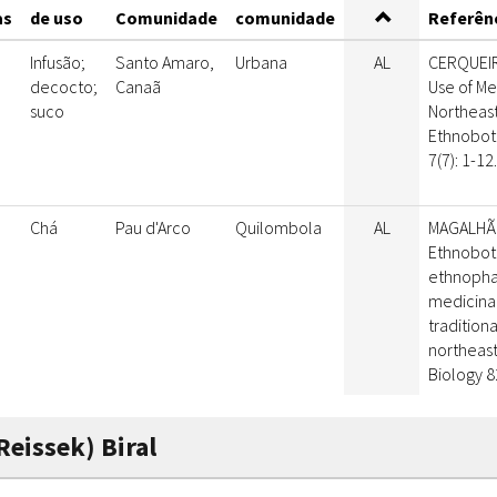
as
de uso
Comunidade
comunidade
Referênc
Infusão;
Santo Amaro,
Urbana
AL
CERQUEIRA
decocto;
Canaã
Use of Me
suco
Northeast
Ethnobota
7(7): 1-12.
Chá
Pau d'Arco
Quilombola
AL
MAGALHÃES
Ethnobot
ethnopha
medicinal
tradition
northeast
Biology 8
Reissek) Biral