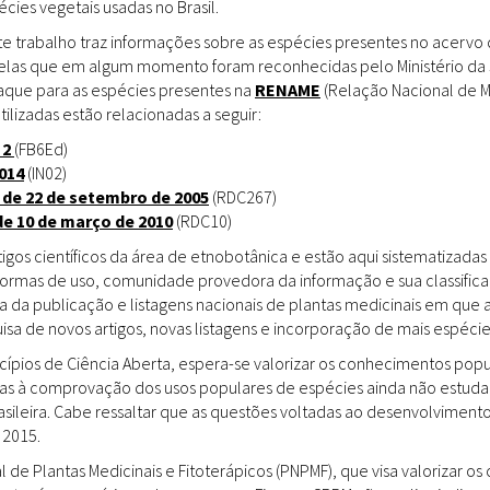
ies vegetais usadas no Brasil.
Doenças & Plantas
Medicinais
te trabalho traz informações sobre as espécies presentes no acervo
uelas que em algum momento foram reconhecidas pelo Ministério da 
Conceitos
staque para as espécies presentes na
RENAME
(Relação Nacional de M
tilizadas estão relacionadas a seguir:
Biblioteca Virtual
 2
(FB6Ed)
014
(IN02)
Botânica
 de 22 de setembro de 2005
(RDC267)
Conservação &
de 10 de março de 2010
(RDC10)
Biodiversidade
gos científicos da área de etnobotânica e estão aqui sistematizadas 
 formas de uso, comunidade provedora da informação e sua classifica
Grupos de Pesquisa
a da publicação e listagens nacionais de plantas medicinais em que 
sa de novos artigos, novas listagens e incorporação de mais espéci
Sementes, Mudas &
Plantas
incípios de Ciência Aberta, espera-se valorizar os conhecimentos pop
das à comprovação dos usos populares de espécies ainda não estuda
Produto & Indústria
rasileira. Cabe ressaltar que as questões voltadas ao desenvolvimen
 2015.
Pessoas & Saberes
l de Plantas Medicinais e Fitoterápicos (PNPMF), que visa valorizar 
Educação & Arte