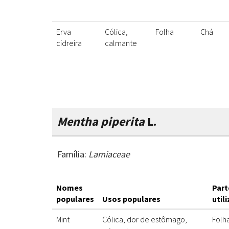
Erva
Cólica,
Folha
Chá
cidreira
calmante
Mentha piperita
L.
Família:
Lamiaceae
Nomes
Part
populares
Usos populares
util
Mint
Cólica, dor de estômago,
Folh