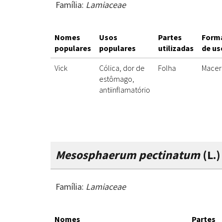
Família:
Lamiaceae
Nomes
Usos
Partes
Form
populares
populares
utilizadas
de us
Vick
Cólica, dor de
Folha
Mace
estômago,
antiinflamatório
Mesosphaerum pectinatum
(L.)
Família:
Lamiaceae
Nomes
Partes