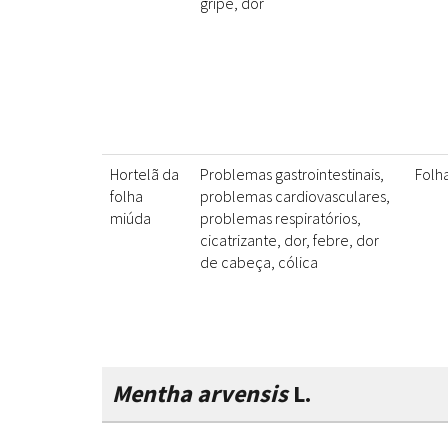
gripe, dor
Hortelã da
Problemas gastrointestinais,
Folha
folha
problemas cardiovasculares,
miúda
problemas respiratórios,
cicatrizante, dor, febre, dor
de cabeça, cólica
Mentha arvensis
L.