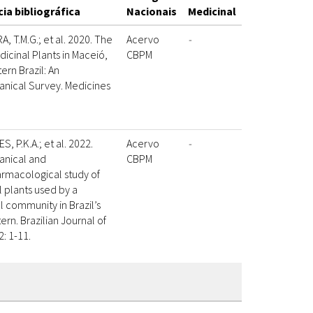
ia bibliográfica
Nacionais
Medicinal
, T.M.G.; et al. 2020. The
Acervo
-
dicinal Plants in Maceió,
CBPM
ern Brazil: An
nical Survey. Medicines
, P.K.A.; et al. 2022.
Acervo
-
anical and
CBPM
rmacological study of
 plants used by a
al community in Brazil’s
ern. Brazilian Journal of
2: 1-11.