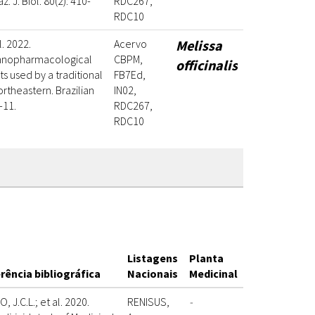
z. J. Biol. 80(2): 410-
RDC267,
RDC10
. 2022.
Acervo
Melissa
thnopharmacological
CBPM,
officinalis
ts used by a traditional
FB7Ed,
ortheastern. Brazilian
IN02,
-11.
RDC267,
RDC10
Listagens
Planta
rência bibliográfica
Nacionais
Medicinal
, J.C.L.; et al. 2020.
RENISUS,
-