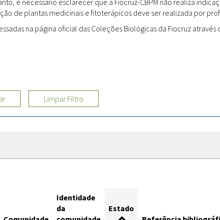
rtanto, é necessário esclarecer que a Fiocruz-CBPM não realiza indi
ção de plantas medicinais e fitoterápicos deve ser realizada por profi
Sites
adas na página oficial das Coleções Biológicas da Fiocruz através d
Etnobotânica
ar
Limpar Filtro
Identidade
da
Estado
Comunidade
comunidade
Referência bibliográf