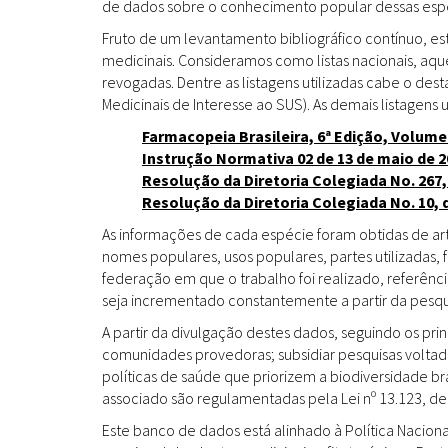
de dados sobre o conhecimento popular dessas espéc
Fruto de um levantamento bibliográfico contínuo, es
medicinais. Consideramos como listas nacionais, aq
revogadas. Dentre as listagens utilizadas cabe o de
Medicinais de Interesse ao SUS). As demais listagens u
Farmacopeia Brasileira, 6ª Edição, Volume
Instrução Normativa 02 de 13 de maio de 2
Resolução da Diretoria Colegiada No. 267,
Resolução da Diretoria Colegiada No. 10, 
As informações de cada espécie foram obtidas de arti
nomes populares, usos populares, partes utilizadas,
federação em que o trabalho foi realizado, referênci
seja incrementado constantemente a partir da pesqui
A partir da divulgação destes dados, seguindo os pr
comunidades provedoras; subsidiar pesquisas volta
políticas de saúde que priorizem a biodiversidade b
associado são regulamentadas pela Lei nº 13.123, de
Este banco de dados está alinhado à Política Naciona