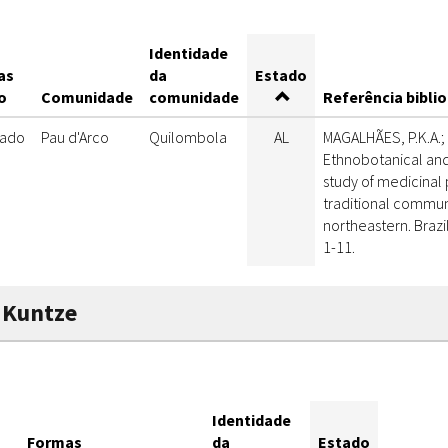
Identidade
as
da
Estado
o
Comunidade
comunidade
Referência bibli
rado
Pau d'Arco
Quilombola
AL
MAGALHÃES, P.K.A.; 
Ethnobotanical an
study of medicinal 
traditional communit
northeastern. Brazi
1-11.
 Kuntze
Identidade
Formas
da
Estado