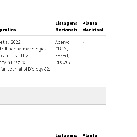
Listagens
Planta
ográfica
Nacionais
Medicinal
et al. 2022.
Acervo
-
d ethnopharmacological
CBPM,
plants used by a
FB7Ed,
y in Brazil’s
RDC267
lian Journal of Biology 82:
Listagens
Planta