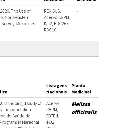
 2020. The Use of
RENISUS,
-
ió, Northeastern
Acervo CBPM,
l Survey. Medicines
IN02, RDC267,
RDC10
Listagens
Planta
fica
Nacionais
Medicinal
20. Ethnodirigid study of
Acervo
Melissa
by the population
CBPM,
officinalis
rama de Saúde da
FB7Ed,
 Program) in Marechal
IN02,