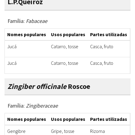
L.P.Queiroz
Família:
Fabaceae
Nomes populares
Usos populares
Partes utilizadas
F
Jucá
Catarro, tosse
Casca, fruto
X
Jucá
Catarro, tosse
Casca, fruto
X
Zingiber officinale
Roscoe
Família:
Zingiberaceae
Nomes populares
Usos populares
Partes utilizadas
F
Gengibre
Gripe, tosse
Rizoma
X