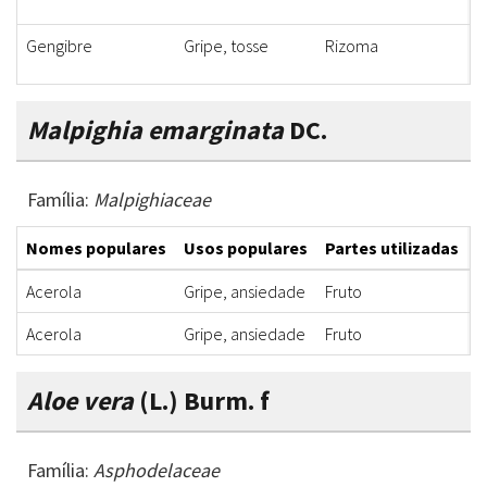
Gengibre
Gripe, tosse
Rizoma
X
Malpighia emarginata
DC.
Família:
Malpighiaceae
Nomes populares
Usos populares
Partes utilizadas
F
Acerola
Gripe, ansiedade
Fruto
X
Acerola
Gripe, ansiedade
Fruto
X
Aloe vera
(L.) Burm. f
Família:
Asphodelaceae