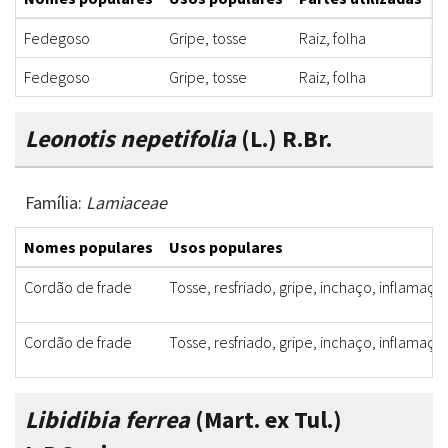
Fedegoso
Gripe, tosse
Raiz, folha
X
Fedegoso
Gripe, tosse
Raiz, folha
X
Leonotis nepetifolia
(L.) R.Br.
Família:
Lamiaceae
Nomes populares
Usos populares
Cordão de frade
Tosse, resfriado, gripe, inchaço, inflamaçã
Cordão de frade
Tosse, resfriado, gripe, inchaço, inflamaçã
Libidibia ferrea
(Mart. ex Tul.)