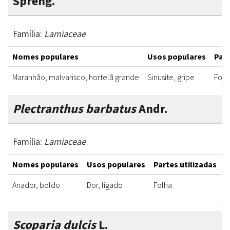
Spreng.
Família:
Lamiaceae
Nomes populares
Usos populares
Part
Maranhão, malvarisco, hortelã grande
Sinusite, gripe
Folh
Plectranthus barbatus
Andr.
Família:
Lamiaceae
Nomes populares
Usos populares
Partes utilizadas
F
Anador, boldo
Dor, fígado
Folha
C
Scoparia dulcis
L.