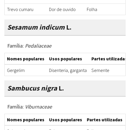
Trevo cumaru
Dor de ouvido
Folha
S
Sesamum indicum
L.
Família:
Pedaliaceae
Nomes populares
Usos populares
Partes utilizadas
Gergelim
Disenteria, garganta
Semente
Sambucus nigra
L.
Família:
Viburnaceae
Nomes populares
Usos populares
Partes utilizadas
F