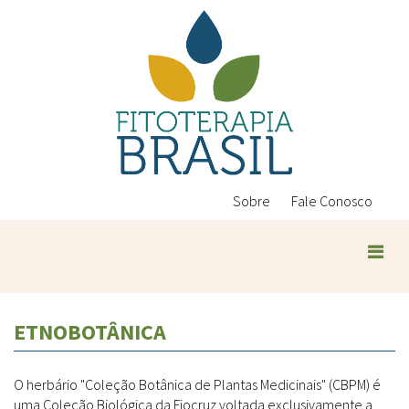
Pular
para
o
conteúdo
principal
Sobre
Fale Conosco
ETNOBOTÂNICA
O herbário "Coleção Botânica de Plantas Medicinais" (CBPM) é
uma Coleção Biológica da Fiocruz voltada exclusivamente a