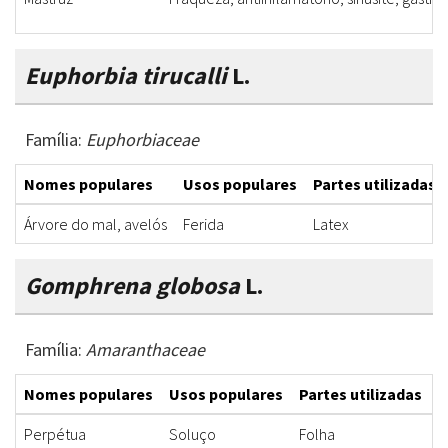
Euphorbia tirucalli
L.
Família:
Euphorbiaceae
Nomes populares
Usos populares
Partes utilizadas
Árvore do mal, avelós
Ferida
Latex
Gomphrena globosa
L.
Família:
Amaranthaceae
Nomes populares
Usos populares
Partes utilizadas
F
Perpétua
Soluço
Folha
C