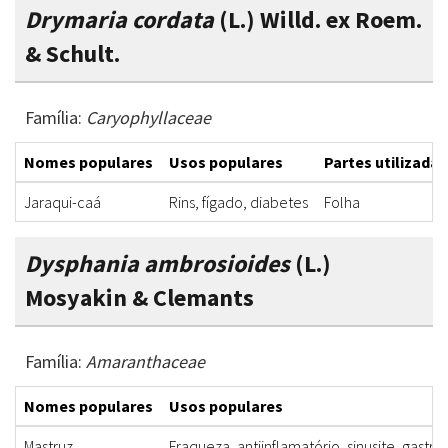
Drymaria cordata
(L.) Willd. ex Roem.
& Schult.
Família:
Caryophyllaceae
Nomes populares
Usos populares
Partes utilizadas
Jaraqui-caá
Rins, fígado, diabetes
Folha
Dysphania ambrosioides
(L.)
Mosyakin & Clemants
Família:
Amaranthaceae
Nomes populares
Usos populares
Mastruz
Fraqueza, antiinflamatório, sinusite, gastrit