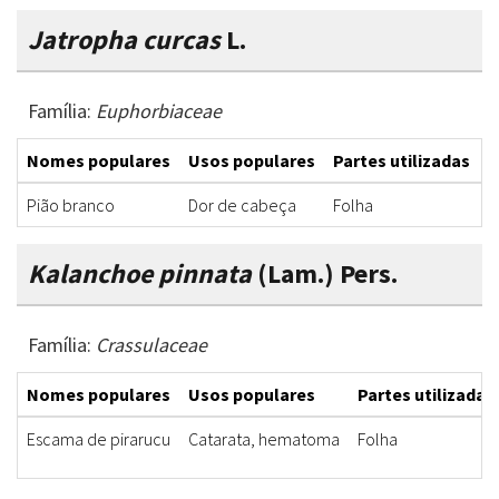
Jatropha curcas
L.
Família:
Euphorbiaceae
Nomes populares
Usos populares
Partes utilizadas
F
Pião branco
Dor de cabeça
Folha
C
Kalanchoe pinnata
(Lam.) Pers.
Família:
Crassulaceae
Nomes populares
Usos populares
Partes utilizadas
Escama de pirarucu
Catarata, hematoma
Folha