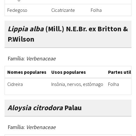
Fedegoso
Cicatrizante
Folha
P
Lippia alba
(Mill.) N.E.Br. ex Britton &
P.Wilson
Família:
Verbenaceae
Nomes populares
Usos populares
Partes utili
Cidreira
Insônia, nervos, estômago
Folha
Aloysia citrodora
Palau
Família:
Verbenaceae