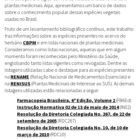
plantas medicinais. Aqui, apresentamos um banco de dados
sobre o conhecimento popular dessas espécies vegetais
usadas no Brasil.
Fruto de um levantamento bibliográfico contínuo, este trabalho
traz informações sobre as espécies presentes no acervo do
herbário
CBPM
e em listas nacionais de plantas medicinais.
Consideramos como listas nacionais, aquelas que em algum
momento foram reconhecidas pelo Ministério da Saúde,
englobando tanto listas vigentes como revogadas. Dentre as
listagens utilizadas cabe o destaque para as espécies presentes
na
RENAME
(Relação Nacional de Medicamentos Essenciais) e
na
RENISUS
(Plantas Medicinais de Interesse ao SUS). As demais
listagens utilizadas estão relacionadas a seguir:
Farmacopeia Brasileira, 6ª Edição, Volume 2
(FB6Ed)
Instrução Normativa 02 de 13 de maio de 2014
(IN02)
Resolução da Diretoria Colegiada No. 267, de 22 de
setembro de 2005
(RDC267)
Resolução da Diretoria Colegiada No. 10, de 10 de
março de 2010
(RDC10)