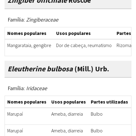
Zingiber officinale
Roscoe
Família:
Zingiberaceae
Nomes populares
Usos populares
Partes u
Mangarataia, gengibre
Dor de cabeça, reumatismo
Rizoma
Eleutherine bulbosa
(Mill.) Urb.
Família:
Iridaceae
Nomes populares
Usos populares
Partes utilizadas
F
Marupaí
Ameba, diarreia
Bulbo
C
Marupaí
Ameba, diarreia
Bulbo
C