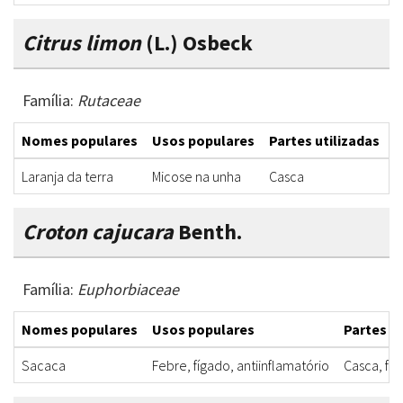
Citrus limon
(L.) Osbeck
Família:
Rutaceae
Nomes populares
Usos populares
Partes utilizadas
F
Laranja da terra
Micose na unha
Casca
B
Croton cajucara
Benth.
Família:
Euphorbiaceae
Nomes populares
Usos populares
Partes ut
Sacaca
Febre, fígado, antiinflamatório
Casca, fol