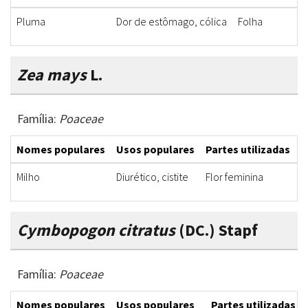
Pluma
Dor de estômago, cólica
Folha
Zea mays
L.
Família:
Poaceae
Nomes populares
Usos populares
Partes utilizadas
F
Milho
Diurético, cistite
Flor feminina
C
Cymbopogon citratus
(DC.) Stapf
Família:
Poaceae
Nomes populares
Usos populares
Partes utilizadas