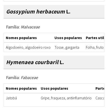
Gossypium herbaceum
L.
Família:
Malvaceae
Nomes populares
Usos populares
Partes utili
Algodoeiro, algodoeiro roxo
Tosse, garganta
Folha, fruto
Hymenaea courbaril
L.
Família:
Fabaceae
Nomes populares
Usos populares
Partes 
Jatobá
Gripe, fraqueza, antiinflamatório
Casca, f