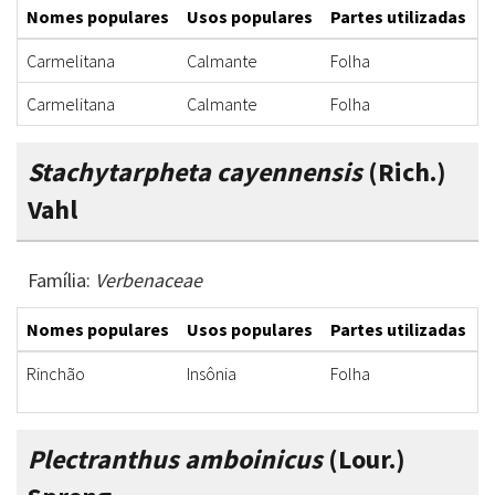
Nomes populares
Usos populares
Partes utilizadas
F
Carmelitana
Calmante
Folha
C
Carmelitana
Calmante
Folha
C
Stachytarpheta cayennensis
(Rich.)
Vahl
Família:
Verbenaceae
Nomes populares
Usos populares
Partes utilizadas
F
Rinchão
Insônia
Folha
C
Plectranthus amboinicus
(Lour.)