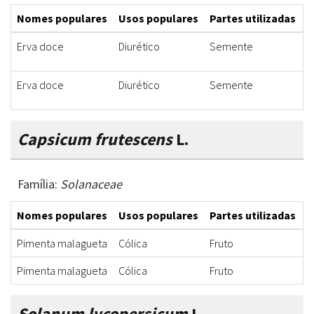
Nomes populares
Usos populares
Partes utilizadas
F
Erva doce
Diurético
Semente
C
Erva doce
Diurético
Semente
C
Capsicum frutescens
L.
Família:
Solanaceae
Nomes populares
Usos populares
Partes utilizadas
F
Pimenta malagueta
Cólica
Fruto
C
Pimenta malagueta
Cólica
Fruto
C
Solanum lycopersicum
L.