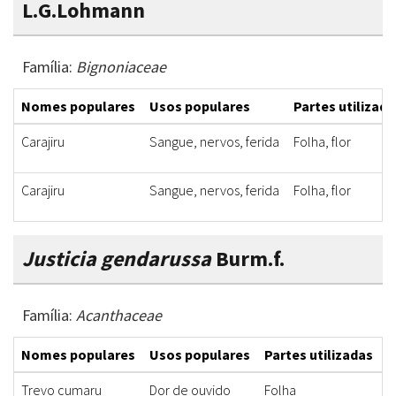
L.G.Lohmann
Família:
Bignoniaceae
Nomes populares
Usos populares
Partes utilizada
Carajiru
Sangue, nervos, ferida
Folha, flor
Carajiru
Sangue, nervos, ferida
Folha, flor
Justicia gendarussa
Burm.f.
Família:
Acanthaceae
Nomes populares
Usos populares
Partes utilizadas
F
Trevo cumaru
Dor de ouvido
Folha
S