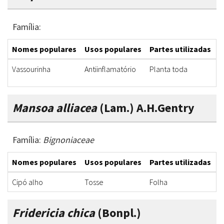
Família:
Nomes populares
Usos populares
Partes utilizadas
F
Vassourinha
Antiinflamatório
Planta toda
C
Mansoa alliacea
(Lam.) A.H.Gentry
Família:
Bignoniaceae
Nomes populares
Usos populares
Partes utilizadas
F
Cipó alho
Tosse
Folha
C
Fridericia chica
(Bonpl.)