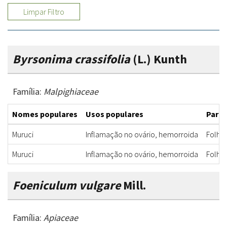
Limpar Filtro
Byrsonima crassifolia
(L.) Kunth
Família:
Malpighiaceae
Nomes populares
Usos populares
Parte
Muruci
Inflamação no ovário, hemorroida
Folha
Muruci
Inflamação no ovário, hemorroida
Folha
Foeniculum vulgare
Mill.
Família:
Apiaceae