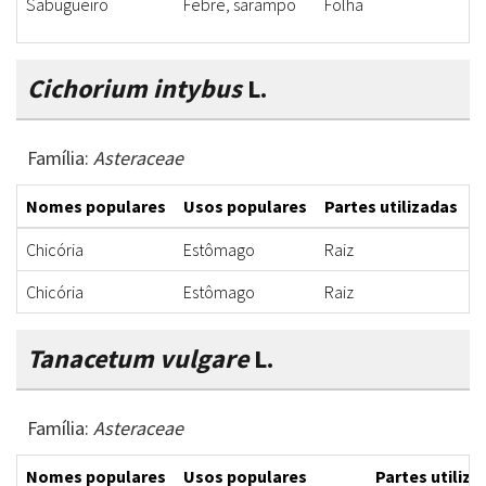
Sabugueiro
Febre, sarampo
Folha
S
Cichorium intybus
L.
Família:
Asteraceae
Nomes populares
Usos populares
Partes utilizadas
F
Chicória
Estômago
Raiz
C
Chicória
Estômago
Raiz
C
Tanacetum vulgare
L.
Família:
Asteraceae
Nomes populares
Usos populares
Partes utiliza