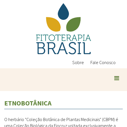
Pular
para
o
conteúdo
principal
Sobre
Fale Conosco
ETNOBOTÂNICA
O herbário "Coleção Botânica de Plantas Medicinais" (CBPM) é
uma Coleção Biológica da Fiocruz voltada exclusivamente a