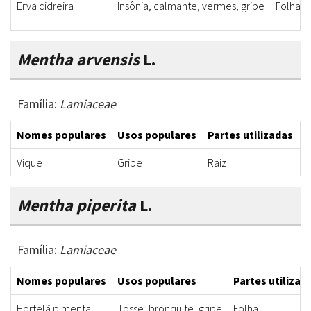
Erva cidreira
Insônia, calmante, vermes, gripe
Folha
Mentha arvensis
L.
Família:
Lamiaceae
Nomes populares
Usos populares
Partes utilizadas
F
Vique
Gripe
Raiz
C
Mentha piperita
L.
Família:
Lamiaceae
Nomes populares
Usos populares
Partes utilizad
Hortelã pimenta
Tosse, bronquite, gripe
Folha