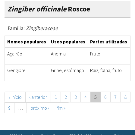
Zingiber officinale
Roscoe
Família:
Zingiberaceae
Nomes populares
Usos populares
Partes utilizadas
F
Açafrão
Anemia
Fruto
M
Gengibre
Gripe, estômago
Raiz, folha, fruto
I
« início
‹ anterior
1
2
3
4
5
6
7
8
9
…
próximo ›
fim »