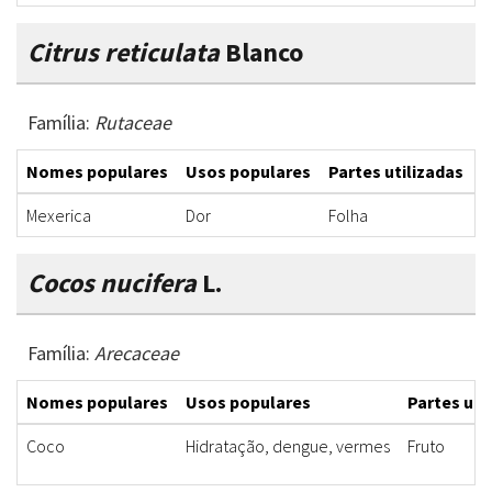
Citrus reticulata
Blanco
Família:
Rutaceae
Nomes populares
Usos populares
Partes utilizadas
F
Mexerica
Dor
Folha
D
Cocos nucifera
L.
Família:
Arecaceae
Nomes populares
Usos populares
Partes uti
Coco
Hidratação, dengue, vermes
Fruto