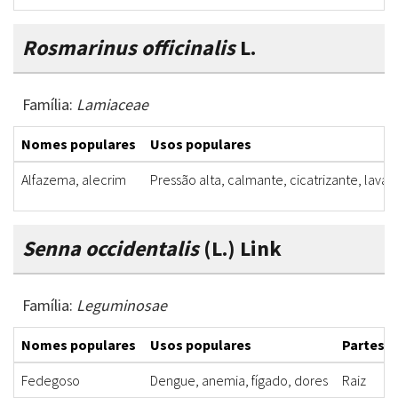
Rosmarinus officinalis
L.
Família:
Lamiaceae
Nomes populares
Usos populares
Alfazema, alecrim
Pressão alta, calmante, cicatrizante, lava
Senna occidentalis
(L.) Link
Família:
Leguminosae
Nomes populares
Usos populares
Partes u
Fedegoso
Dengue, anemia, fígado, dores
Raiz