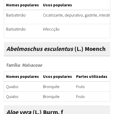
Nomes populares
Usos populares
Barbatimão
Cicatrizante, depurativo, gastrite, intestina
Barbatimão
Infeccção
Abelmoschus esculentus
(L.) Moench
Família:
Malvaceae
Nomes populares
Usos populares
Partes utilizadas
F
Quiabo
Bronquite
Fruto
D
Quiabo
Bronquite
Fruto
D
Aloe vera
(L.) Burm. f