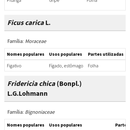
Pitanga
Gripe
Folha
C
Ficus carica
L.
Família:
Moraceae
Nomes populares
Usos populares
Partes utilizadas
Figativo
Fígado, estômago
Folha
Fridericia chica
(Bonpl.)
L.G.Lohmann
Família:
Bignoniaceae
Nomes populares
Usos populares
Partes 