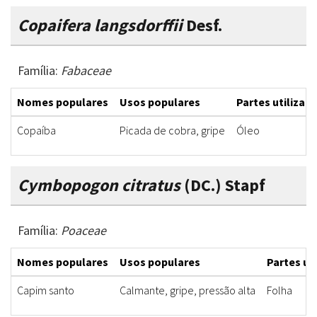
Copaifera langsdorffii
Desf.
Família:
Fabaceae
Nomes populares
Usos populares
Partes utilizad
Copaíba
Picada de cobra, gripe
Óleo
Cymbopogon citratus
(DC.) Stapf
Família:
Poaceae
Nomes populares
Usos populares
Partes ut
Capim santo
Calmante, gripe, pressão alta
Folha