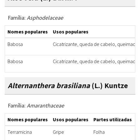
Família:
Asphodelaceae
Nomes populares
Usos populares
Babosa
Cicatrizante, queda de cabelo, queimadur
Babosa
Cicatrizante, queda de cabelo, queimadur
Alternanthera brasiliana
(L.) Kuntze
Família:
Amaranthaceae
Nomes populares
Usos populares
Partes utilizadas
F
Terramicina
Gripe
Folha
C