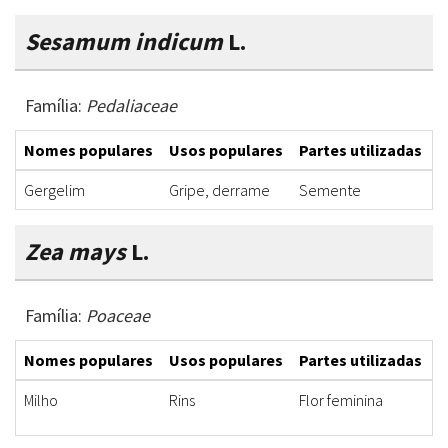
Sesamum indicum
L.
Família:
Pedaliaceae
Nomes populares
Usos populares
Partes utilizadas
F
Gergelim
Gripe, derrame
Semente
M
Zea mays
L.
Família:
Poaceae
Nomes populares
Usos populares
Partes utilizadas
F
Milho
Rins
Flor feminina
C