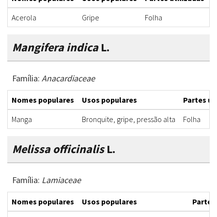
Acerola
Gripe
Folha
C
Mangifera indica
L.
Família:
Anacardiaceae
Nomes populares
Usos populares
Partes ut
Manga
Bronquite, gripe, pressão alta
Folha
Melissa officinalis
L.
Família:
Lamiaceae
Nomes populares
Usos populares
Partes 