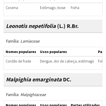
Corama
Estômago, tosse
Folha
C
Leonotis nepetifolia
(L.) R.Br.
Família:
Lamiaceae
Nomes populares
Usos populares
Part
Cordão de frade
Dengue, dor de cabeça, estômago
Folha
Malpighia emarginata
DC.
Família:
Malpighiaceae
Nomes populares
Usos populares
Partes utilizadas
F