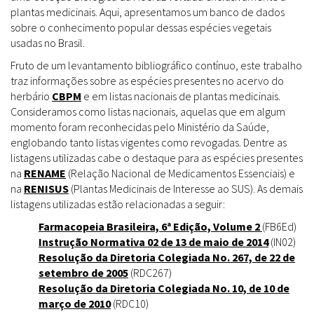
plantas medicinais. Aqui, apresentamos um banco de dados
sobre o conhecimento popular dessas espécies vegetais
usadas no Brasil.
Fruto de um levantamento bibliográfico contínuo, este trabalho
traz informações sobre as espécies presentes no acervo do
herbário
CBPM
e em listas nacionais de plantas medicinais.
Consideramos como listas nacionais, aquelas que em algum
momento foram reconhecidas pelo Ministério da Saúde,
englobando tanto listas vigentes como revogadas. Dentre as
listagens utilizadas cabe o destaque para as espécies presentes
na
RENAME
(Relação Nacional de Medicamentos Essenciais) e
na
RENISUS
(Plantas Medicinais de Interesse ao SUS). As demais
listagens utilizadas estão relacionadas a seguir:
Farmacopeia Brasileira, 6ª Edição, Volume 2
(FB6Ed)
Instrução Normativa 02 de 13 de maio de 2014
(IN02)
Resolução da Diretoria Colegiada No. 267, de 22 de
setembro de 2005
(RDC267)
Resolução da Diretoria Colegiada No. 10, de 10 de
março de 2010
(RDC10)