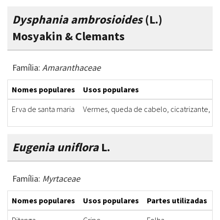
Dysphania ambrosioides
(L.)
Mosyakin & Clemants
Família:
Amaranthaceae
Nomes populares
Usos populares
Erva de santa maria
Vermes, queda de cabelo, cicatrizante, ma
Eugenia uniflora
L.
Família:
Myrtaceae
Nomes populares
Usos populares
Partes utilizadas
F