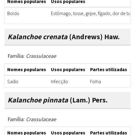
Nomes populares
Usos populares
Boldo
Estômago, tosse, gripe, fígado, dor de bar
Kalanchoe crenata
(Andrews) Haw.
Família:
Crassulaceae
Nomes populares
Usos populares
Partes utilizadas
F
Saião
Infecção
Folha
I
Kalanchoe pinnata
(Lam.) Pers.
Família:
Crassulaceae
Nomes populares
Usos populares
Partes utilizadas
F