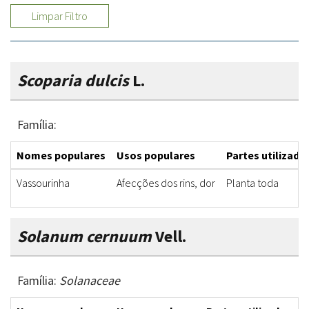
Limpar Filtro
Scoparia dulcis
L.
Família:
Nomes populares
Usos populares
Partes utilizada
Vassourinha
Afecções dos rins, dor
Planta toda
Solanum cernuum
Vell.
Família:
Solanaceae