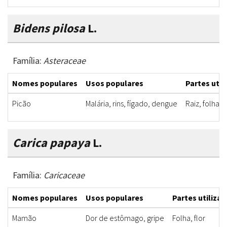
Bidens pilosa
L.
Família:
Asteraceae
Nomes populares
Usos populares
Partes util
Picão
Malária, rins, fígado, dengue
Raiz, folha
Carica papaya
L.
Família:
Caricaceae
Nomes populares
Usos populares
Partes utiliza
Mamão
Dor de estômago, gripe
Folha, flor