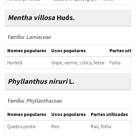
Mentha villosa
Huds.
Família:
Lamiaceae
Nomes populares
Usos populares
Partes utili
Hortelã
Gripe, verme, cólica, febre
Folha
Phyllanthus niruri
L.
Família:
Phyllanthaceae
Nomes populares
Usos populares
Partes utilizadas
F
Quebra pedra
Rins
Raiz, folha
C