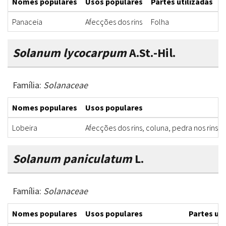
Nomes populares
Usos populares
Partes utilizadas
F
Panaceia
Afecções dos rins
Folha
C
Solanum lycocarpum
A.St.-Hil.
Família:
Solanaceae
Nomes populares
Usos populares
Lobeira
Afecções dos rins, coluna, pedra nos rins, a
Solanum paniculatum
L.
Família:
Solanaceae
Nomes populares
Usos populares
Partes uti