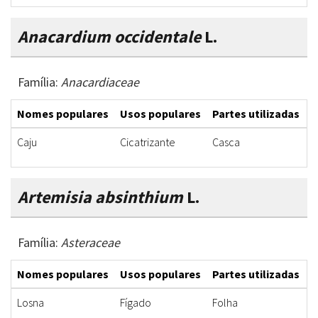
Anacardium occidentale
L.
Família:
Anacardiaceae
Nomes populares
Usos populares
Partes utilizadas
F
Caju
Cicatrizante
Casca
D
Artemisia absinthium
L.
Família:
Asteraceae
Nomes populares
Usos populares
Partes utilizadas
F
Losna
Fígado
Folha
S