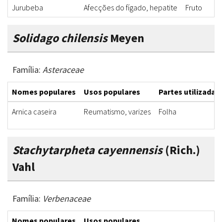
Jurubeba
Afecções do fígado, hepatite
Fruto
Solidago chilensis
Meyen
Família:
Asteraceae
Nomes populares
Usos populares
Partes utilizadas
Arnica caseira
Reumatismo, varizes
Folha
Stachytarpheta cayennensis
(Rich.)
Vahl
Família:
Verbenaceae
Nomes populares
Usos populares