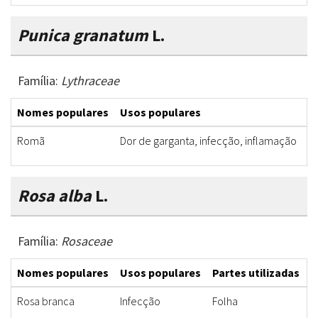
Punica granatum
L.
Família:
Lythraceae
Nomes populares
Usos populares
P
Romã
Dor de garganta, infecção, inflamação
Ca
Rosa alba
L.
Família:
Rosaceae
Nomes populares
Usos populares
Partes utilizadas
F
Rosa branca
Infecção
Folha
D