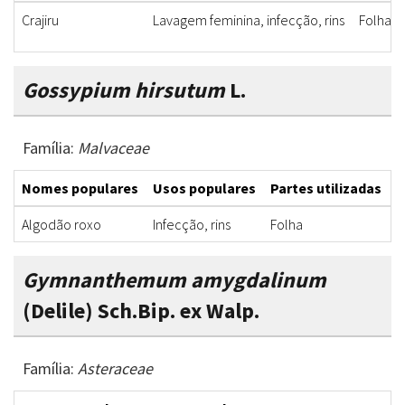
Crajiru
Lavagem feminina, infecção, rins
Folha
Gossypium hirsutum
L.
Família:
Malvaceae
Nomes populares
Usos populares
Partes utilizadas
F
Algodão roxo
Infecção, rins
Folha
D
Gymnanthemum amygdalinum
(Delile) Sch.Bip. ex Walp.
Família:
Asteraceae