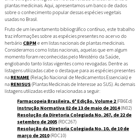
plantas medicinais. Aqui, apresentamos um banco de dados
sobre o conhecimento popular dessas espécies vegetais
usadas no Brasil.
Fruto de um levantamento bibliográfico contínuo, este trabalho
traz informações sobre as espécies presentes no acervo do
herbário
CBPM
e em listas nacionais de plantas medicinais.
Consideramos como listas nacionais, aquelas que em algum
momento foram reconhecidas pelo Ministério da Saúde,
englobando tanto listas vigentes como revogadas. Dentre as
listagens utilizadas cabe o destaque para as espécies presentes
na
RENAME
(Relação Nacional de Medicamentos Essenciais) e
na
RENISUS
(Plantas Medicinais de Interesse ao SUS). As demais
listagens utilizadas estão relacionadas a seguir:
Farmacopeia Brasileira, 6ª Edição, Volume 2
(FB6Ed)
Instrução Normativa 02 de 13 de maio de 2014
(IN02)
Resolução da Diretoria Colegiada No. 267, de 22 de
setembro de 2005
(RDC267)
Resolução da Diretoria Colegiada No. 10, de 10 de
março de 2010
(RDC10)