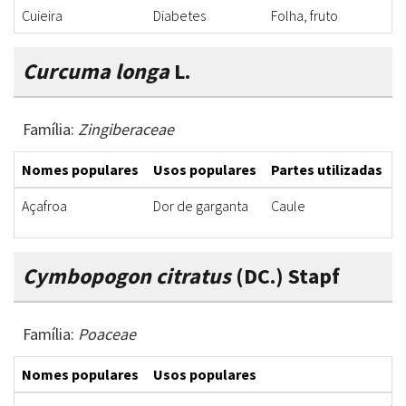
Cuieira
Diabetes
Folha, fruto
C
Curcuma longa
L.
Família:
Zingiberaceae
Nomes populares
Usos populares
Partes utilizadas
F
Açafroa
Dor de garganta
Caule
C
Cymbopogon citratus
(DC.) Stapf
Família:
Poaceae
Nomes populares
Usos populares