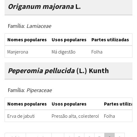
Origanum majorana
L.
Família:
Lamiaceae
Nomes populares
Usos populares
Partes utilizadas
F
Manjerona
Má digestão
Folha
B
Peperomia pellucida
(L.) Kunth
Família:
Piperaceae
Nomes populares
Usos populares
Partes utiliza
Erva de jabuti
Pressão alta, colesterol
Folha