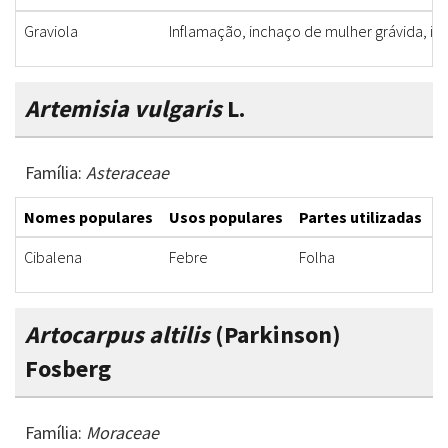
Graviola
Inflamação, inchaço de mulher grávida, ind
Artemisia vulgaris
L.
Família:
Asteraceae
Nomes populares
Usos populares
Partes utilizadas
F
Cibalena
Febre
Folha
C
Artocarpus altilis
(Parkinson)
Fosberg
Família:
Moraceae