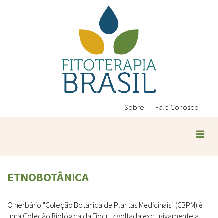
Pular
para
o
conteúdo
principal
Sobre
Fale Conosco
ETNOBOTÂNICA
O herbário "Coleção Botânica de Plantas Medicinais" (CBPM) é
uma Coleção Biológica da Fiocruz voltada exclusivamente a