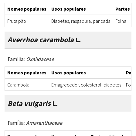
Nomes populares
Usos populares
Partes ut
Fruta pão
Diabetes, rasgadura, pancada
Folha
Averrhoa carambola
L.
Família:
Oxalidaceae
Nomes populares
Usos populares
Part
Carambola
Emagrecedor, colesterol, diabetes
Folha
Beta vulgaris
L.
Família:
Amaranthaceae