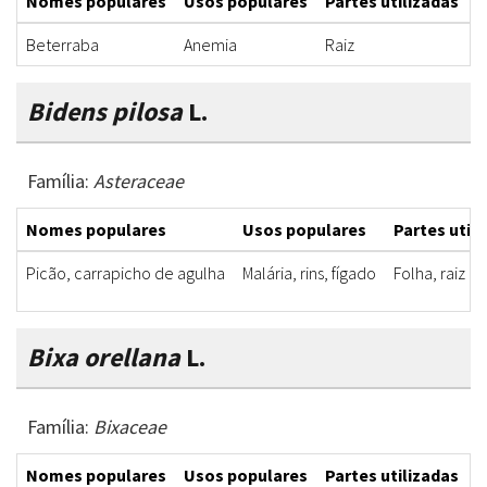
Nomes populares
Usos populares
Partes utilizadas
F
Beterraba
Anemia
Raiz
S
Bidens pilosa
L.
Família:
Asteraceae
Nomes populares
Usos populares
Partes util
Picão, carrapicho de agulha
Malária, rins, fígado
Folha, raiz
Bixa orellana
L.
Família:
Bixaceae
Nomes populares
Usos populares
Partes utilizadas
F