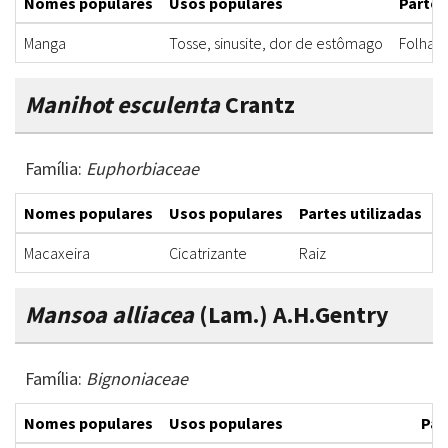
Nomes populares
Usos populares
Partes
Manga
Tosse, sinusite, dor de estômago
Folha
Manihot esculenta
Crantz
Família:
Euphorbiaceae
Nomes populares
Usos populares
Partes utilizadas
F
Macaxeira
Cicatrizante
Raiz
U
Mansoa alliacea
(Lam.) A.H.Gentry
Família:
Bignoniaceae
Nomes populares
Usos populares
Par