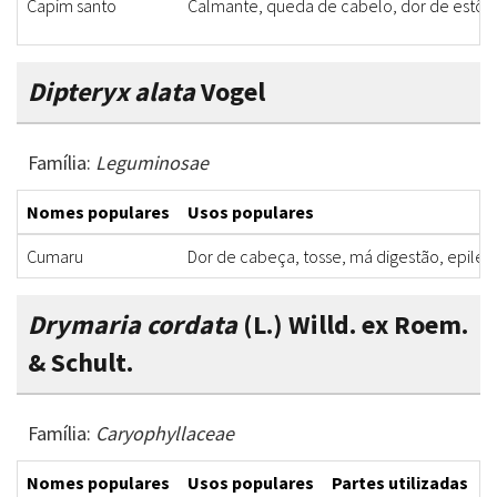
Capim santo
Calmante, queda de cabelo, dor de estôm
Dipteryx alata
Vogel
Família:
Leguminosae
Nomes populares
Usos populares
Cumaru
Dor de cabeça, tosse, má digestão, epilep
Drymaria cordata
(L.) Willd. ex Roem.
& Schult.
Família:
Caryophyllaceae
Nomes populares
Usos populares
Partes utilizadas
F