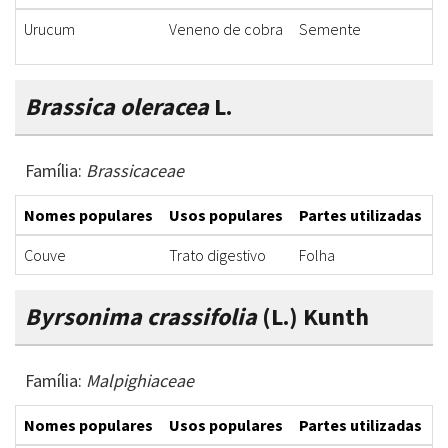
Urucum
Veneno de cobra
Semente
C
Brassica oleracea
L.
Família:
Brassicaceae
Nomes populares
Usos populares
Partes utilizadas
F
Couve
Trato digestivo
Folha
C
Byrsonima crassifolia
(L.) Kunth
Família:
Malpighiaceae
Nomes populares
Usos populares
Partes utilizadas
F