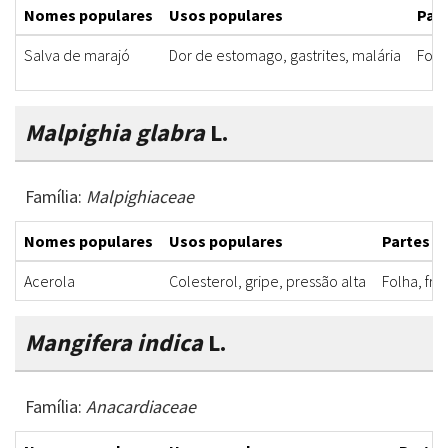
Nomes populares
Usos populares
Part
Salva de marajó
Dor de estomago, gastrites, malária
Folh
Malpighia glabra
L.
Família:
Malpighiaceae
Nomes populares
Usos populares
Partes ut
Acerola
Colesterol, gripe, pressão alta
Folha, fru
Mangifera indica
L.
Família:
Anacardiaceae