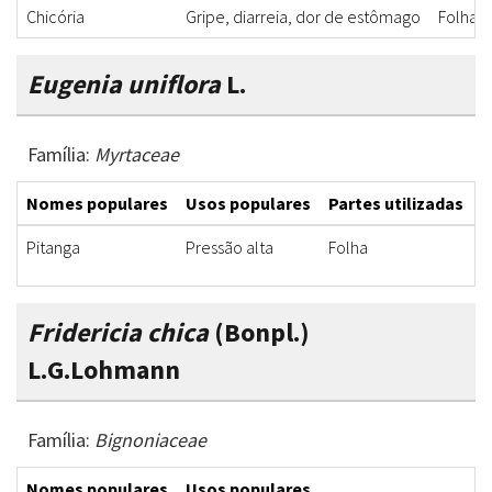
Chicória
Gripe, diarreia, dor de estômago
Folha, r
Eugenia uniflora
L.
Família:
Myrtaceae
Nomes populares
Usos populares
Partes utilizadas
F
Pitanga
Pressão alta
Folha
C
Fridericia chica
(Bonpl.)
L.G.Lohmann
Família:
Bignoniaceae
Nomes populares
Usos populares