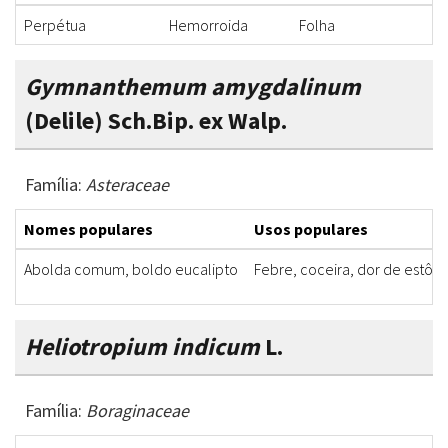
Perpétua
Hemorroida
Folha
C
Gymnanthemum amygdalinum
(Delile) Sch.Bip. ex Walp.
Família:
Asteraceae
Nomes populares
Usos populares
Abolda comum, boldo eucalipto
Febre, coceira, dor de estôm
Heliotropium indicum
L.
Família:
Boraginaceae