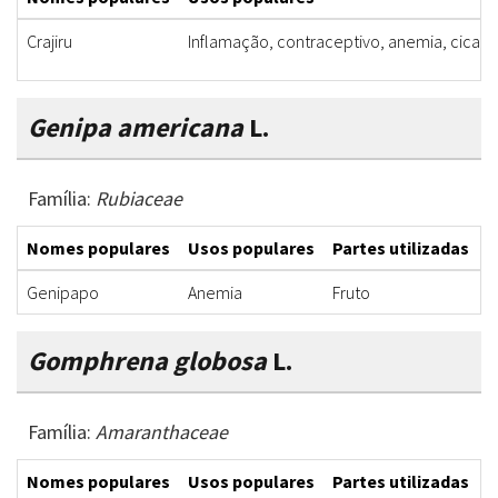
Crajiru
Inflamação, contraceptivo, anemia, cicatr
Genipa americana
L.
Família:
Rubiaceae
Nomes populares
Usos populares
Partes utilizadas
F
Genipapo
Anemia
Fruto
S
Gomphrena globosa
L.
Família:
Amaranthaceae
Nomes populares
Usos populares
Partes utilizadas
F