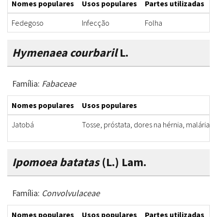
Nomes populares
Usos populares
Partes utilizadas
F
Fedegoso
Infecção
Folha
S
Hymenaea courbaril
L.
Família:
Fabaceae
Nomes populares
Usos populares
Jatobá
Tosse, próstata, dores na hérnia, malária, 
Ipomoea batatas
(L.) Lam.
Família:
Convolvulaceae
Nomes populares
Usos populares
Partes utilizadas
F