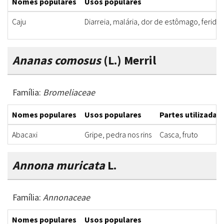
Nomes populares
Usos populares
Caju
Diarreia, malária, dor de estômago, feridas
Ananas comosus
(L.) Merril
Família:
Bromeliaceae
Nomes populares
Usos populares
Partes utilizadas
Abacaxi
Gripe, pedra nos rins
Casca, fruto
Annona muricata
L.
Família:
Annonaceae
Nomes populares
Usos populares