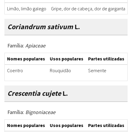
Limão, limão galego
Gripe, dor de cabeça, dor de garganta
F
Coriandrum sativum
L.
Família:
Apiaceae
Nomes populares
Usos populares
Partes utilizadas
F
Coentro
Rouquidão
Semente
S
Crescentia cujete
L.
Família:
Bignoniaceae
Nomes populares
Usos populares
Partes utilizadas
F