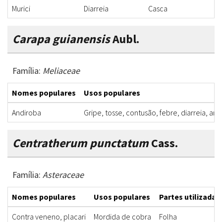
Murici
Diarreia
Casca
M
Carapa guianensis
Aubl.
Família:
Meliaceae
Nomes populares
Usos populares
Andiroba
Gripe, tosse, contusão, febre, diarreia, ant
Centratherum punctatum
Cass.
Família:
Asteraceae
Nomes populares
Usos populares
Partes utilizadas
Contra veneno, placari
Mordida de cobra
Folha