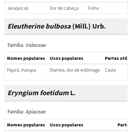
Jaraquicaá
Dor de cabeça
Folha
B
Eleutherine bulbosa
(Mill.) Urb.
Família:
Iridaceae
Nomes populares
Usos populares
Partes utili
Pajurá, marupa
Diarreia, dor de estômago
Caule
Eryngium foetidum
L.
Família:
Apiaceae
Nomes populares
Usos populares
Partes