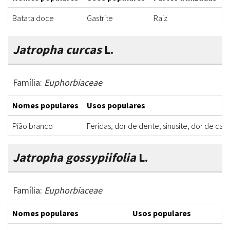
Batata doce
Gastrite
Raiz
S
Jatropha curcas
L.
Família:
Euphorbiaceae
Nomes populares
Usos populares
Pião branco
Feridas, dor de dente, sinusite, dor de ca
Jatropha gossypiifolia
L.
Família:
Euphorbiaceae
Nomes populares
Usos populares