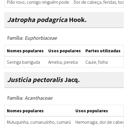
Pião roxo, comigo ninguém pode
Dor de cabeça, feridas, tosse
Jatropha podagrica
Hook.
Família:
Euphorbiaceae
Nomes populares
Usos populares
Partes utilizadas
F
Seringa barriguda
Ameba, pereba
Caule, folha
B
Justicia pectoralis
Jacq.
Família:
Acanthaceae
Nomes populares
Usos populares
Mutuquinha, cumaruzinho, cumarú
Hemorragia, dor de cabeça,