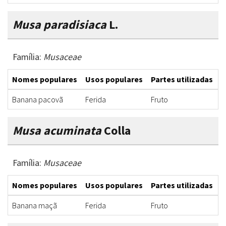
Musa paradisiaca
L.
Família:
Musaceae
Nomes populares
Usos populares
Partes utilizadas
F
Banana pacovã
Ferida
Fruto
U
Musa acuminata
Colla
Família:
Musaceae
Nomes populares
Usos populares
Partes utilizadas
F
Banana maçã
Ferida
Fruto
U