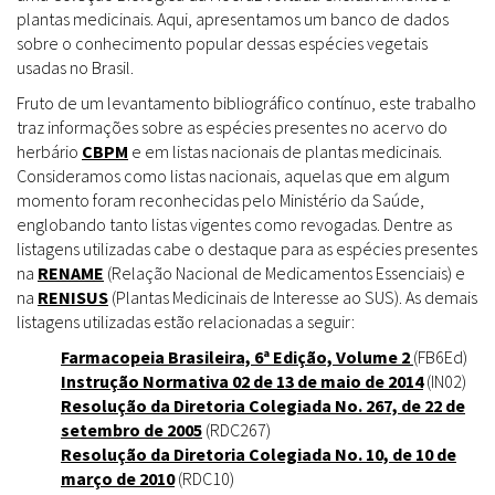
plantas medicinais. Aqui, apresentamos um banco de dados
sobre o conhecimento popular dessas espécies vegetais
usadas no Brasil.
Fruto de um levantamento bibliográfico contínuo, este trabalho
traz informações sobre as espécies presentes no acervo do
herbário
CBPM
e em listas nacionais de plantas medicinais.
Consideramos como listas nacionais, aquelas que em algum
momento foram reconhecidas pelo Ministério da Saúde,
englobando tanto listas vigentes como revogadas. Dentre as
listagens utilizadas cabe o destaque para as espécies presentes
na
RENAME
(Relação Nacional de Medicamentos Essenciais) e
na
RENISUS
(Plantas Medicinais de Interesse ao SUS). As demais
listagens utilizadas estão relacionadas a seguir:
Farmacopeia Brasileira, 6ª Edição, Volume 2
(FB6Ed)
Instrução Normativa 02 de 13 de maio de 2014
(IN02)
Resolução da Diretoria Colegiada No. 267, de 22 de
setembro de 2005
(RDC267)
Resolução da Diretoria Colegiada No. 10, de 10 de
março de 2010
(RDC10)