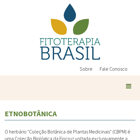
Pular
para
o
conteúdo
principal
Sobre
Fale Conosco
ETNOBOTÂNICA
O herbário "Coleção Botânica de Plantas Medicinais" (CBPM) é
uma Coleção Biológica da Fiocruz voltada exclusivamente a