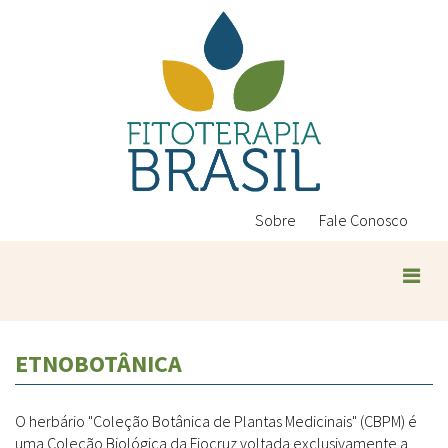
Pular
para
o
conteúdo
principal
Sobre
Fale Conosco
ETNOBOTÂNICA
O herbário "Coleção Botânica de Plantas Medicinais" (CBPM) é
uma Coleção Biológica da Fiocruz voltada exclusivamente a