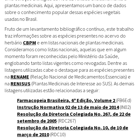
plantas medicinais. Aqui, apresentamos um banco de dados
sobre o conhecimento popular dessas espécies vegetais
usadas no Brasil.
Fruto de um levantamento bibliográfico contínuo, este trabalho
traz informações sobre as espécies presentes no acervo do
herbário
CBPM
e em listas nacionais de plantas medicinais.
Consideramos como listas nacionais, aquelas que em algum
momento foram reconhecidas pelo Ministério da Saúde,
englobando tanto listas vigentes como revogadas. Dentre as
listagens utilizadas cabe o destaque para as espécies presentes
na
RENAME
(Relação Nacional de Medicamentos Essenciais) e
na
RENISUS
(Plantas Medicinais de Interesse ao SUS). As demais
listagens utilizadas estão relacionadas a seguir:
Farmacopeia Brasileira, 6ª Edição, Volume 2
(FB6Ed)
Instrução Normativa 02 de 13 de maio de 2014
(IN02)
Resolução da Diretoria Colegiada No. 267, de 22 de
setembro de 2005
(RDC267)
Resolução da Diretoria Colegiada No. 10, de 10 de
março de 2010
(RDC10)