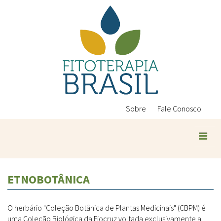
Pular
para
o
conteúdo
principal
Sobre
Fale Conosco
ETNOBOTÂNICA
O herbário "Coleção Botânica de Plantas Medicinais" (CBPM) é
uma Coleção Biológica da Fiocruz voltada exclusivamente a