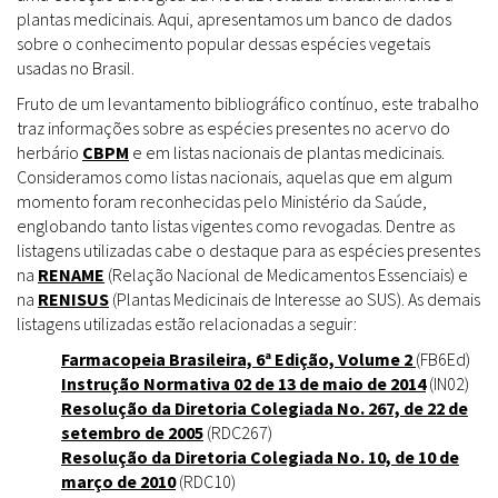
plantas medicinais. Aqui, apresentamos um banco de dados
sobre o conhecimento popular dessas espécies vegetais
usadas no Brasil.
Fruto de um levantamento bibliográfico contínuo, este trabalho
traz informações sobre as espécies presentes no acervo do
herbário
CBPM
e em listas nacionais de plantas medicinais.
Consideramos como listas nacionais, aquelas que em algum
momento foram reconhecidas pelo Ministério da Saúde,
englobando tanto listas vigentes como revogadas. Dentre as
listagens utilizadas cabe o destaque para as espécies presentes
na
RENAME
(Relação Nacional de Medicamentos Essenciais) e
na
RENISUS
(Plantas Medicinais de Interesse ao SUS). As demais
listagens utilizadas estão relacionadas a seguir:
Farmacopeia Brasileira, 6ª Edição, Volume 2
(FB6Ed)
Instrução Normativa 02 de 13 de maio de 2014
(IN02)
Resolução da Diretoria Colegiada No. 267, de 22 de
setembro de 2005
(RDC267)
Resolução da Diretoria Colegiada No. 10, de 10 de
março de 2010
(RDC10)