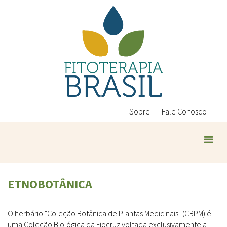
Pular
para
o
conteúdo
principal
Sobre
Fale Conosco
ETNOBOTÂNICA
O herbário "Coleção Botânica de Plantas Medicinais" (CBPM) é
uma Coleção Biológica da Fiocruz voltada exclusivamente a