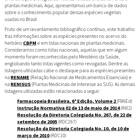
plantas medicinais. Aqui, apresentamos um banco de dados
sobre o conhecimento popular dessas espécies vegetais
usadas no Brasil.
Fruto de um levantamento bibliográfico contínuo, este trabalho
traz informações sobre as espécies presentes no acervo do
herbário
CBPM
e em listas nacionais de plantas medicinais.
Consideramos como listas nacionais, aquelas que em algum
momento foram reconhecidas pelo Ministério da Saúde,
englobando tanto listas vigentes como revogadas. Dentre as
listagens utilizadas cabe o destaque para as espécies presentes
na
RENAME
(Relação Nacional de Medicamentos Essenciais) e
na
RENISUS
(Plantas Medicinais de Interesse ao SUS). As demais
listagens utilizadas estão relacionadas a seguir:
Farmacopeia Brasileira, 6ª Edição, Volume 2
(FB6Ed)
Instrução Normativa 02 de 13 de maio de 2014
(IN02)
Resolução da Diretoria Colegiada No. 267, de 22 de
setembro de 2005
(RDC267)
Resolução da Diretoria Colegiada No. 10, de 10 de
março de 2010
(RDC10)