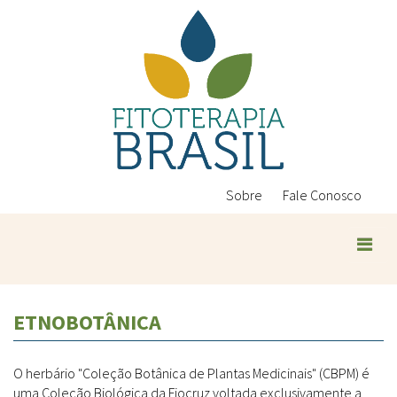
Pular
para
o
conteúdo
principal
Sobre
Fale Conosco
ETNOBOTÂNICA
O herbário "Coleção Botânica de Plantas Medicinais" (CBPM) é
uma Coleção Biológica da Fiocruz voltada exclusivamente a