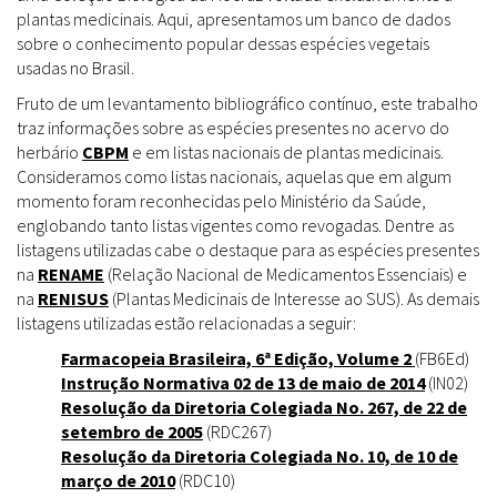
plantas medicinais. Aqui, apresentamos um banco de dados
sobre o conhecimento popular dessas espécies vegetais
usadas no Brasil.
Fruto de um levantamento bibliográfico contínuo, este trabalho
traz informações sobre as espécies presentes no acervo do
herbário
CBPM
e em listas nacionais de plantas medicinais.
Consideramos como listas nacionais, aquelas que em algum
momento foram reconhecidas pelo Ministério da Saúde,
englobando tanto listas vigentes como revogadas. Dentre as
listagens utilizadas cabe o destaque para as espécies presentes
na
RENAME
(Relação Nacional de Medicamentos Essenciais) e
na
RENISUS
(Plantas Medicinais de Interesse ao SUS). As demais
listagens utilizadas estão relacionadas a seguir:
Farmacopeia Brasileira, 6ª Edição, Volume 2
(FB6Ed)
Instrução Normativa 02 de 13 de maio de 2014
(IN02)
Resolução da Diretoria Colegiada No. 267, de 22 de
setembro de 2005
(RDC267)
Resolução da Diretoria Colegiada No. 10, de 10 de
março de 2010
(RDC10)