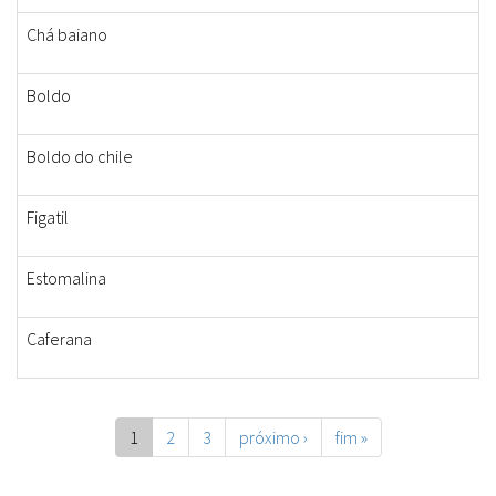
Chá baiano
Boldo
Boldo do chile
Figatil
Estomalina
Caferana
1
2
3
próximo ›
fim »