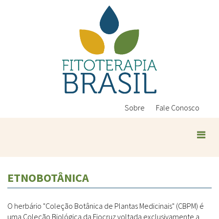
Pular
para
o
conteúdo
principal
Sobre
Fale Conosco
ETNOBOTÂNICA
O herbário "Coleção Botânica de Plantas Medicinais" (CBPM) é
uma Coleção Biológica da Fiocruz voltada exclusivamente a