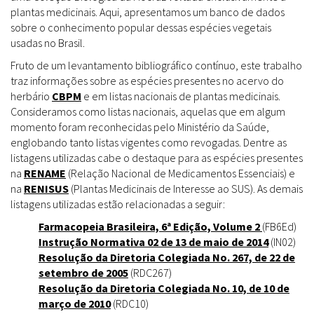
plantas medicinais. Aqui, apresentamos um banco de dados
sobre o conhecimento popular dessas espécies vegetais
usadas no Brasil.
Fruto de um levantamento bibliográfico contínuo, este trabalho
traz informações sobre as espécies presentes no acervo do
herbário
CBPM
e em listas nacionais de plantas medicinais.
Consideramos como listas nacionais, aquelas que em algum
momento foram reconhecidas pelo Ministério da Saúde,
englobando tanto listas vigentes como revogadas. Dentre as
listagens utilizadas cabe o destaque para as espécies presentes
na
RENAME
(Relação Nacional de Medicamentos Essenciais) e
na
RENISUS
(Plantas Medicinais de Interesse ao SUS). As demais
listagens utilizadas estão relacionadas a seguir:
Farmacopeia Brasileira, 6ª Edição, Volume 2
(FB6Ed)
Instrução Normativa 02 de 13 de maio de 2014
(IN02)
Resolução da Diretoria Colegiada No. 267, de 22 de
setembro de 2005
(RDC267)
Resolução da Diretoria Colegiada No. 10, de 10 de
março de 2010
(RDC10)