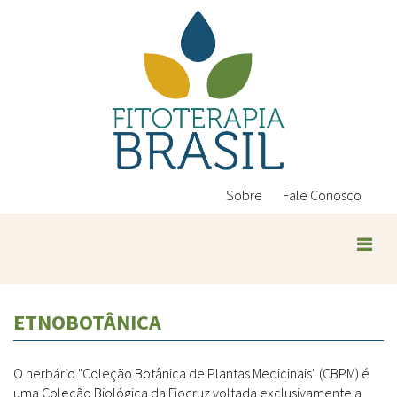
Pular
para
o
conteúdo
principal
Sobre
Fale Conosco
ETNOBOTÂNICA
O herbário "Coleção Botânica de Plantas Medicinais" (CBPM) é
uma Coleção Biológica da Fiocruz voltada exclusivamente a