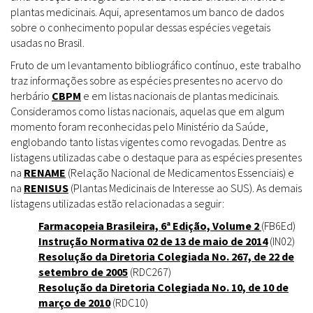
plantas medicinais. Aqui, apresentamos um banco de dados
sobre o conhecimento popular dessas espécies vegetais
usadas no Brasil.
Fruto de um levantamento bibliográfico contínuo, este trabalho
traz informações sobre as espécies presentes no acervo do
herbário
CBPM
e em listas nacionais de plantas medicinais.
Consideramos como listas nacionais, aquelas que em algum
momento foram reconhecidas pelo Ministério da Saúde,
englobando tanto listas vigentes como revogadas. Dentre as
listagens utilizadas cabe o destaque para as espécies presentes
na
RENAME
(Relação Nacional de Medicamentos Essenciais) e
na
RENISUS
(Plantas Medicinais de Interesse ao SUS). As demais
listagens utilizadas estão relacionadas a seguir:
Farmacopeia Brasileira, 6ª Edição, Volume 2
(FB6Ed)
Instrução Normativa 02 de 13 de maio de 2014
(IN02)
Resolução da Diretoria Colegiada No. 267, de 22 de
setembro de 2005
(RDC267)
Resolução da Diretoria Colegiada No. 10, de 10 de
março de 2010
(RDC10)