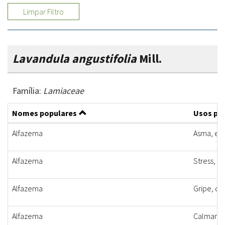
Limpar Filtro
Lavandula angustifolia
Mill.
Família:
Lamiaceae
Nomes populares
Usos po
Alfazema
Asma, enx
Alfazema
Stress, gr
Alfazema
Gripe, co
Alfazema
Calmante,