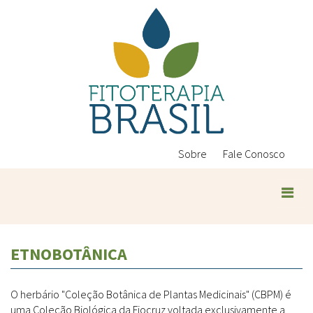
Pular
para
o
conteúdo
principal
Sobre
Fale Conosco
ETNOBOTÂNICA
O herbário "Coleção Botânica de Plantas Medicinais" (CBPM) é
uma Coleção Biológica da Fiocruz voltada exclusivamente a