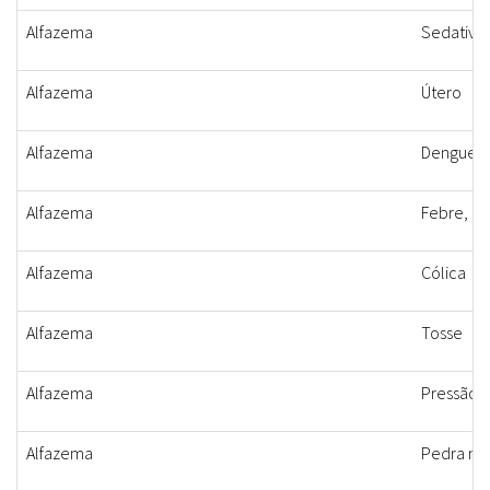
Alfazema
Sedativo
Alfazema
Útero
Alfazema
Dengue, c
Alfazema
Febre, d
Alfazema
Cólica
Alfazema
Tosse
Alfazema
Pressão a
Alfazema
Pedra na 