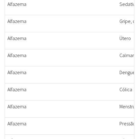
Alfazema
Sedativo
Alfazema
Gripe, co
Alfazema
Útero
Alfazema
Calmante,
Alfazema
Dengue, c
Alfazema
Cólica
Alfazema
Menstrua
Alfazema
Pressão a