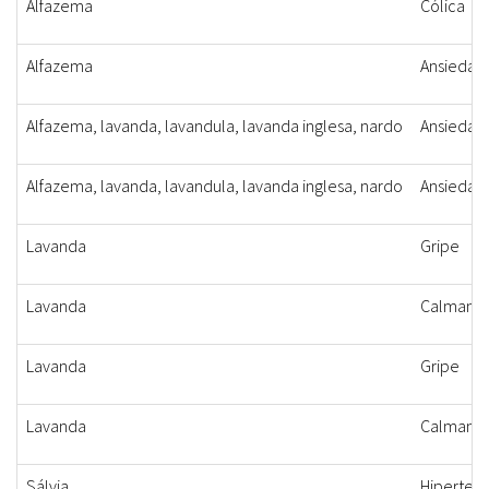
Alfazema
Cólica
Alfazema
Ansiedad
Alfazema, lavanda, lavandula, lavanda inglesa, nardo
Ansiedade
Alfazema, lavanda, lavandula, lavanda inglesa, nardo
Ansiedade
Lavanda
Gripe
Lavanda
Calmante
Lavanda
Gripe
Lavanda
Calmante
Sálvia
Hiperten