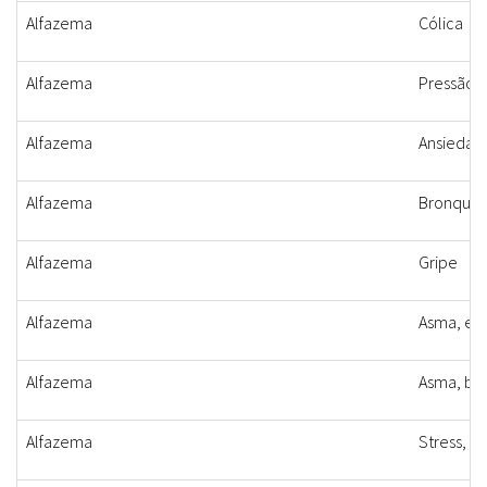
Alfazema
Cólica
Alfazema
Pressão, 
Alfazema
Ansiedad
Alfazema
Bronquit
Alfazema
Gripe
Alfazema
Asma, enx
Alfazema
Asma, bro
Alfazema
Stress, gr