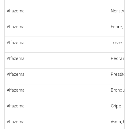
Alfazema
Menstrua
Alfazema
Febre, d
Alfazema
Tosse
Alfazema
Pedra na 
Alfazema
Pressão, 
Alfazema
Bronquit
Alfazema
Gripe
Alfazema
Asma, bro