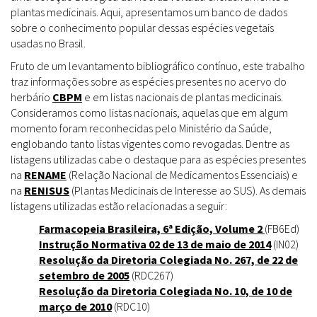
plantas medicinais. Aqui, apresentamos um banco de dados
sobre o conhecimento popular dessas espécies vegetais
usadas no Brasil.
Fruto de um levantamento bibliográfico contínuo, este trabalho
traz informações sobre as espécies presentes no acervo do
herbário
CBPM
e em listas nacionais de plantas medicinais.
Consideramos como listas nacionais, aquelas que em algum
momento foram reconhecidas pelo Ministério da Saúde,
englobando tanto listas vigentes como revogadas. Dentre as
listagens utilizadas cabe o destaque para as espécies presentes
na
RENAME
(Relação Nacional de Medicamentos Essenciais) e
na
RENISUS
(Plantas Medicinais de Interesse ao SUS). As demais
listagens utilizadas estão relacionadas a seguir:
Farmacopeia Brasileira, 6ª Edição, Volume 2
(FB6Ed)
Instrução Normativa 02 de 13 de maio de 2014
(IN02)
Resolução da Diretoria Colegiada No. 267, de 22 de
setembro de 2005
(RDC267)
Resolução da Diretoria Colegiada No. 10, de 10 de
março de 2010
(RDC10)