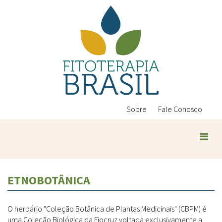
Pular
para
o
conteúdo
principal
Sobre
Fale Conosco
ETNOBOTÂNICA
O herbário "Coleção Botânica de Plantas Medicinais" (CBPM) é
uma Coleção Biológica da Fiocruz voltada exclusivamente a