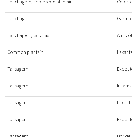
Tanchagem, rippleseed plantain
Colesterol
Tanchagem
Gastrite
Tanchagem, tanchas
Antibiótic
Common plantain
Laxante, 
Tansagem
Expectora
Tansagem
Inflamaçã
Tansagem
Laxante, d
Tansagem
Expectora
Tansagem
Dor de ga