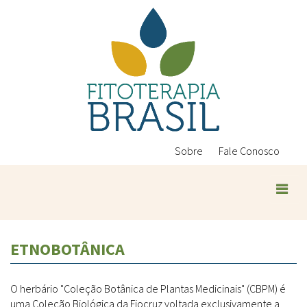
Pular
para
o
conteúdo
principal
Sobre
Fale Conosco
ETNOBOTÂNICA
O herbário "Coleção Botânica de Plantas Medicinais" (CBPM) é
uma Coleção Biológica da Fiocruz voltada exclusivamente a