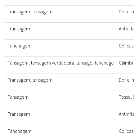
Transagem, tansagem
Dor e inf
Transagem
Antiinflam
Tanchagem
Cólicas e
Tansagem, tansagem verdadeira, tansage, tanchage
Câimbras, 
Transagem, tansagem
Dor e inf
Tansagem
Tosse, in
Transagem
Antiinflam
Tanchagem
Cólicas e