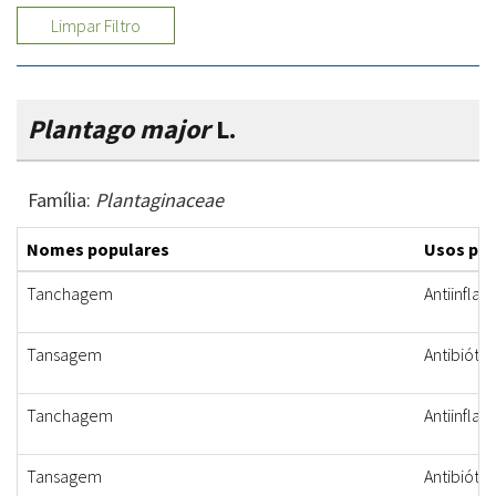
Limpar Filtro
Plantago major
L.
Família:
Plantaginaceae
Nomes populares
Usos po
Tanchagem
Antiinflam
Tansagem
Antibiótic
Tanchagem
Antiinflam
Tansagem
Antibiótic