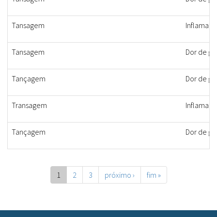
Tansagem
Inflamaçã
Tansagem
Dor de ga
Tançagem
Dor de ga
Transagem
Inflamaçã
Tançagem
Dor de ga
1
2
3
próximo ›
fim »