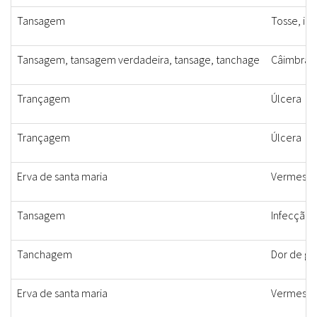
Tansagem
Tosse, in
Tansagem, tansagem verdadeira, tansage, tanchage
Câimbras, 
Trançagem
Úlcera
Trançagem
Úlcera
Erva de santa maria
Vermes, a
Tansagem
Infecção 
Tanchagem
Dor de ga
Erva de santa maria
Vermes, a