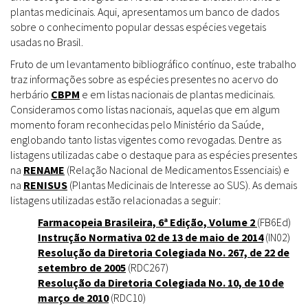
plantas medicinais. Aqui, apresentamos um banco de dados
sobre o conhecimento popular dessas espécies vegetais
usadas no Brasil.
Fruto de um levantamento bibliográfico contínuo, este trabalho
traz informações sobre as espécies presentes no acervo do
herbário
CBPM
e em listas nacionais de plantas medicinais.
Consideramos como listas nacionais, aquelas que em algum
momento foram reconhecidas pelo Ministério da Saúde,
englobando tanto listas vigentes como revogadas. Dentre as
listagens utilizadas cabe o destaque para as espécies presentes
na
RENAME
(Relação Nacional de Medicamentos Essenciais) e
na
RENISUS
(Plantas Medicinais de Interesse ao SUS). As demais
listagens utilizadas estão relacionadas a seguir:
Farmacopeia Brasileira, 6ª Edição, Volume 2
(FB6Ed)
Instrução Normativa 02 de 13 de maio de 2014
(IN02)
Resolução da Diretoria Colegiada No. 267, de 22 de
setembro de 2005
(RDC267)
Resolução da Diretoria Colegiada No. 10, de 10 de
março de 2010
(RDC10)