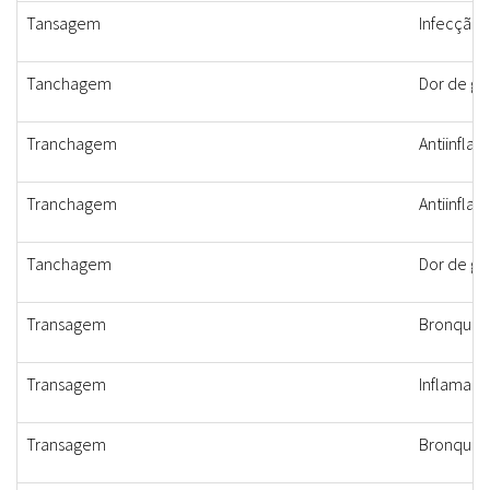
Tansagem
Infecção 
Tanchagem
Dor de ga
Tranchagem
Antiinflam
Tranchagem
Antiinflam
Tanchagem
Dor de ga
Transagem
Bronquite,
Transagem
Inflamaçã
Transagem
Bronquite,