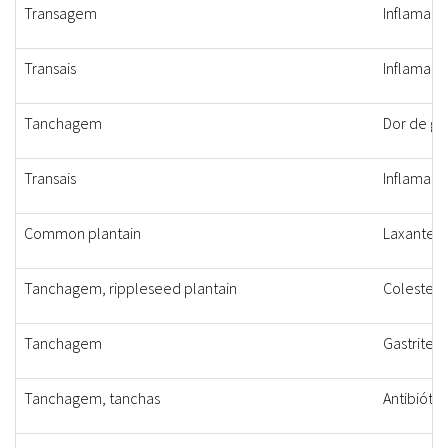
Transagem
Inflamaçã
Transais
Inflamaçã
Tanchagem
Dor de ga
Transais
Inflamaçã
Common plantain
Laxante, 
Tanchagem, rippleseed plantain
Colesterol
Tanchagem
Gastrite
Tanchagem, tanchas
Antibiótic