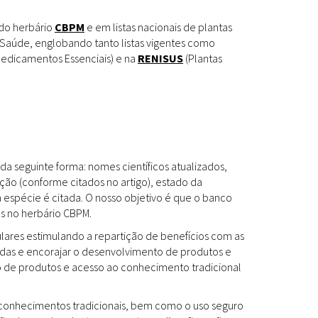
Espécies
Todos
 do herbário
CBPM
e em listas nacionais de plantas
Saúde, englobando tanto listas vigentes como
edicamentos Essenciais) e na
RENISUS
(Plantas
Bases de Dados
Cartilhas
Base de dados
Documentos Oficiais
Especialistas
da seguinte forma: nomes científicos atualizados,
Livros
ção (conforme citados no artigo), estado da
a espécie é citada. O nosso objetivo é que o banco
Periódicos
es no herbário CBPM.
Produções Acadêmicas
ulares estimulando a repartição de benefícios com as
das e encorajar o desenvolvimento de produtos e
Padrões
Todos
to de produtos e acesso ao conhecimento tradicional
Insumos (IFAV)
os conhecimentos tradicionais, bem como o uso seguro