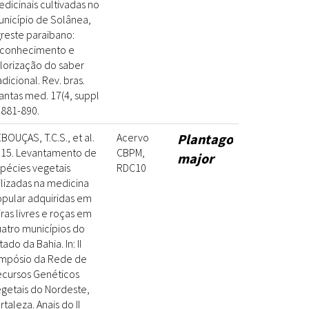
dicinais cultivadas no
nicípio de Solânea,
reste paraibano:
econhecimento e
lorização do saber
adicional. Rev. bras.
antas med. 17(4, suppl
): 881-890.
BOUÇAS, T.C.S., et al.
Acervo
Plantago
15. Levantamento de
CBPM,
major
pécies vegetais
RDC10
ilizadas na medicina
pular adquiridas em
iras livres e roças em
atro municípios do
tado da Bahia. In: II
mpósio da Rede de
cursos Genéticos
getais do Nordeste,
rtaleza. Anais do II