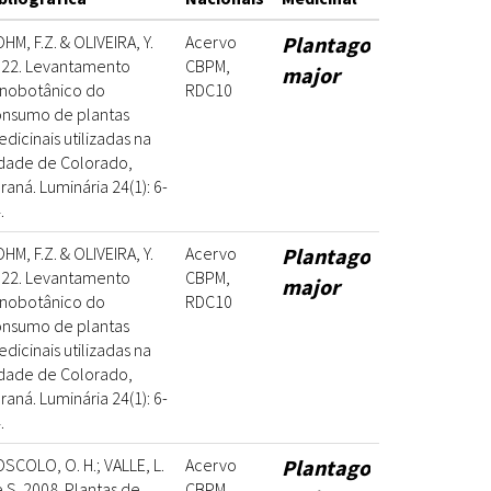
HM, F.Z. & OLIVEIRA, Y.
Acervo
Plantago
22. Levantamento
CBPM,
major
nobotânico do
RDC10
nsumo de plantas
dicinais utilizadas na
dade de Colorado,
raná. Luminária 24(1): 6-
.
HM, F.Z. & OLIVEIRA, Y.
Acervo
Plantago
22. Levantamento
CBPM,
major
nobotânico do
RDC10
nsumo de plantas
dicinais utilizadas na
dade de Colorado,
raná. Luminária 24(1): 6-
.
SCOLO, O. H.; VALLE, L.
Acervo
Plantago
 S. 2008. Plantas de
CBPM,