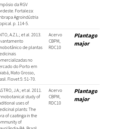
mpósio da RGV
rdeste. Fortaleza:
brapa Agroindústria
opical. p. 114-5.
NTO, A.Z.L.; et al. 2013.
Acervo
Plantago
evantamento
CBPM,
major
nobotânico de plantas
RDC10
dicinais
mercializadas no
ercado do Porto em
iabá, Mato Grosso,
asil. Flovet 5: 51-70.
STRO, J.A.; et al. 2011.
Acervo
Plantago
hnobotanical study of
CBPM,
major
aditional uses of
RDC10
dicinal plants: The
ora of caatinga in the
mmunity of
avolândia-BA, Brazil.