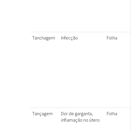
Tanchagem
Infecção
Folha
Tançagem
Dor de garganta,
Folha
inflamação no útero