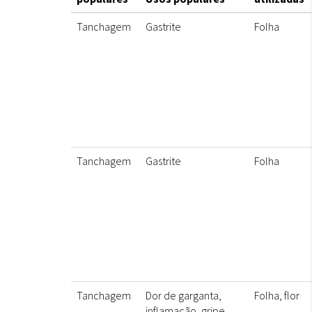
Tanchagem
Gastrite
Folha
Tanchagem
Gastrite
Folha
Tanchagem
Dor de garganta,
Folha, flor
inflamação, gripe