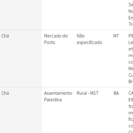
Si
No
Em
Tr
Chá
Mercado do
Não
MT
PI
Porto
especificado
L
et
me
co
M
Cu
Br
Chá
Assentamento
Rural - MST
BA
CA
Palestina
Et
tr
me
fl
co
Cr