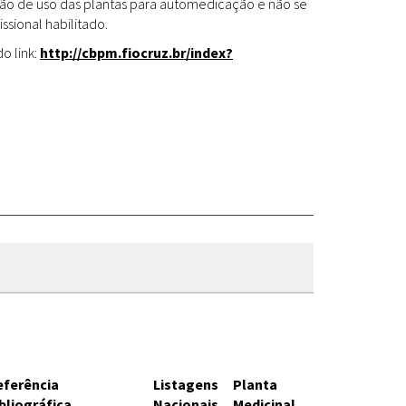
Fitoterápicos
cação de uso das plantas para automedicação e não se
ssional habilitado.
o link:
http://cbpm.fiocruz.br/index?
eferência
Listagens
Planta
bliográfica
Nacionais
Medicinal