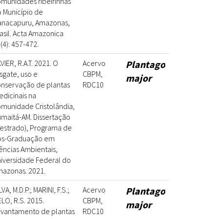
munidades ribeirinhas
 Município de
anacapuru, Amazonas,
asil. Acta Amazonica
(4): 457-472.
VIER, R.A.T. 2021. O
Acervo
Plantago
sgate, uso e
CBPM,
major
nservação de plantas
RDC10
dicinais na
munidade Cristolândia,
maitá-AM. Dissertação
estrado), Programa de
ós-Graduação em
ências Ambientais,
iversidade Federal do
azonas. 2021.
LVA, M.D.P.; MARINI, F.S.;
Acervo
Plantago
LO, R.S. 2015.
CBPM,
major
vantamento de plantas
RDC10