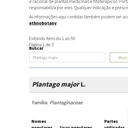
e racional de plantas medicinais e fitoterápicos. Po
responsabiliza por eles. Qualquer indicação e prescri
As informações aqui contidas também podem ser acess
ethnobotany
.
Exibindo itens do 1 ao 50
Página 1 de 3
Buscar
Busc
Plantago major
L.
Família:
Plantaginaceae
Nomes
Partes
populares
Usos populares
utilizadas