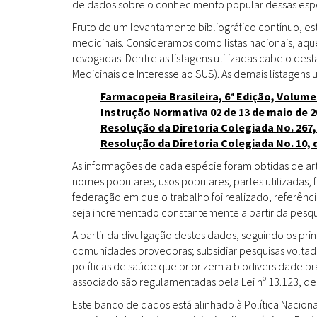
de dados sobre o conhecimento popular dessas espéc
Fruto de um levantamento bibliográfico contínuo, es
medicinais. Consideramos como listas nacionais, aq
revogadas. Dentre as listagens utilizadas cabe o de
Medicinais de Interesse ao SUS). As demais listagens u
Farmacopeia Brasileira, 6ª Edição, Volume
Instrução Normativa 02 de 13 de maio de 2
Resolução da Diretoria Colegiada No. 267,
Resolução da Diretoria Colegiada No. 10, 
As informações de cada espécie foram obtidas de arti
nomes populares, usos populares, partes utilizadas,
federação em que o trabalho foi realizado, referênci
seja incrementado constantemente a partir da pesqui
A partir da divulgação destes dados, seguindo os pr
comunidades provedoras; subsidiar pesquisas volta
políticas de saúde que priorizem a biodiversidade b
associado são regulamentadas pela Lei nº 13.123, de
Este banco de dados está alinhado à Política Naciona