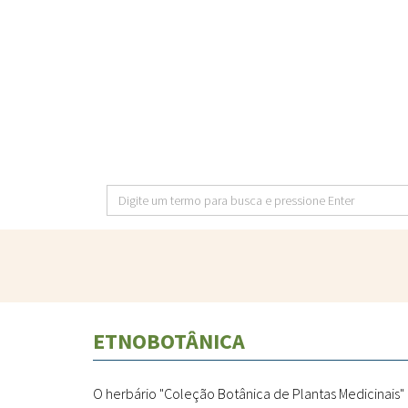
Pular
para
o
conteúdo
principal
Digite
um
termo
para
busca
e
ETNOBOTÂNICA
pressione
Enter
O herbário "Coleção Botânica de Plantas Medicinais