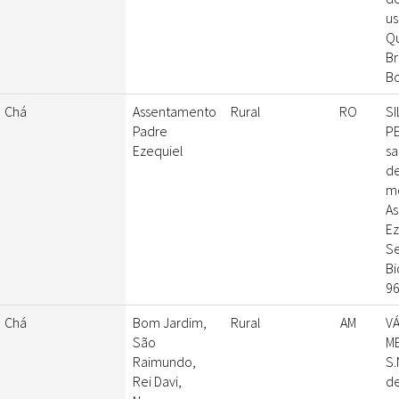
us
Qu
Br
Bo
Chá
Assentamento
Rural
RO
SI
Padre
PE
Ezequiel
sa
de
m
A
Ez
Se
Bi
96
Chá
Bom Jardim,
Rural
AM
VÁ
São
ME
Raimundo,
S.
Rei Davi,
de