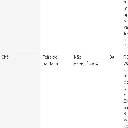
me
mu
ag
r
va
tr
pl
II
Chá
Feira de
Não
BA
RE
Santana
especificado
20
es
ut
po
fe
qu
Es
Si
Re
Ve
Fo