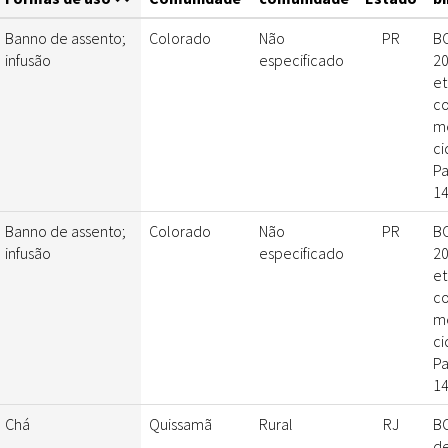
Banno de assento;
Colorado
Não
PR
BO
infusão
especificado
20
et
co
me
ci
Pa
14
Banno de assento;
Colorado
Não
PR
BO
infusão
especificado
20
et
co
me
ci
Pa
14
Chá
Quissamã
Rural
RJ
BO
de