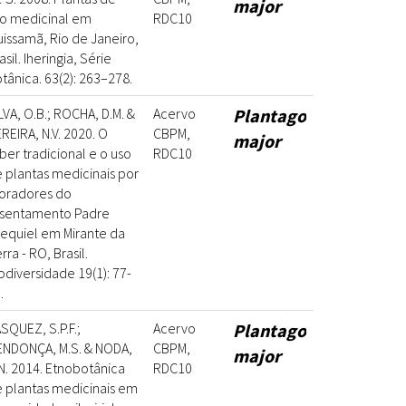
major
o medicinal em
RDC10
issamã, Rio de Janeiro,
asil. Iheringia, Série
tânica. 63(2): 263–278.
LVA, O.B.; ROCHA, D.M. &
Acervo
Plantago
REIRA, N.V. 2020. O
CBPM,
major
ber tradicional e o uso
RDC10
 plantas medicinais por
oradores do
ssentamento Padre
equiel em Mirante da
rra - RO, Brasil.
odiversidade 19(1): 77-
.
SQUEZ, S.P.F.;
Acervo
Plantago
NDONÇA, M.S. & NODA,
CBPM,
major
N. 2014. Etnobotânica
RDC10
 plantas medicinais em