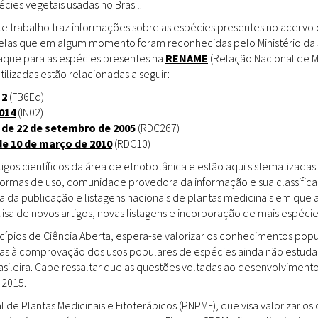
ies vegetais usadas no Brasil.
Doenças & Plantas
Medicinais
te trabalho traz informações sobre as espécies presentes no acervo
uelas que em algum momento foram reconhecidas pelo Ministério da 
Conceitos
staque para as espécies presentes na
RENAME
(Relação Nacional de M
tilizadas estão relacionadas a seguir:
Biblioteca Virtual
 2
(FB6Ed)
014
(IN02)
Botânica
 de 22 de setembro de 2005
(RDC267)
Conservação &
de 10 de março de 2010
(RDC10)
Biodiversidade
gos científicos da área de etnobotânica e estão aqui sistematizadas 
 formas de uso, comunidade provedora da informação e sua classifica
Grupos de Pesquisa
a da publicação e listagens nacionais de plantas medicinais em que 
sa de novos artigos, novas listagens e incorporação de mais espéci
Sementes, Mudas &
Plantas
incípios de Ciência Aberta, espera-se valorizar os conhecimentos pop
das à comprovação dos usos populares de espécies ainda não estuda
Produto & Indústria
rasileira. Cabe ressaltar que as questões voltadas ao desenvolvimen
 2015.
Pessoas & Saberes
l de Plantas Medicinais e Fitoterápicos (PNPMF), que visa valorizar 
Educação & Arte