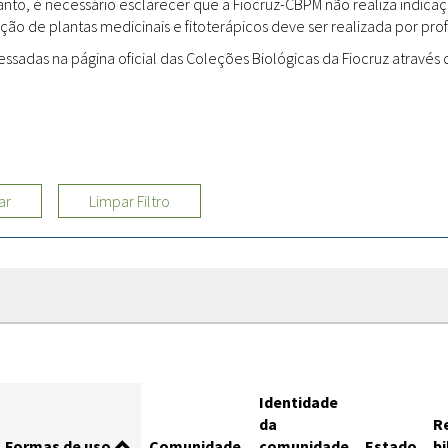
rtanto, é necessário esclarecer que a Fiocruz-CBPM não realiza indi
ção de plantas medicinais e fitoterápicos deve ser realizada por profi
Sites
adas na página oficial das Coleções Biológicas da Fiocruz através d
Etnobotânica
ar
Limpar Filtro
Identidade
da
R
Formas de uso
Comunidade
comunidade
Estado
bi