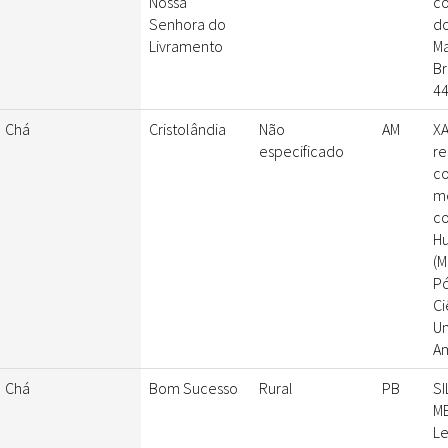
Nossa
co
Senhora do
do
Livramento
M
Br
44
Chá
Cristolândia
Não
AM
XA
especificado
re
co
me
co
Hu
(M
P
Ci
Un
Am
Chá
Bom Sucesso
Rural
PB
SI
ME
Le