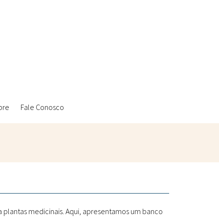
bre
Fale Conosco
Ambientais
Laboratórios Reblados
Sanitárias
Metodologias
 a plantas medicinais. Aqui, apresentamos um banco
Políticas