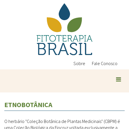
Pular
para
o
conteúdo
principal
Sobre
Fale Conosco
ETNOBOTÂNICA
O herbário "Coleção Botânica de Plantas Medicinais" (CBPM) é
uma Coleção Biológica da Fiocruz voltada exclusivamente a