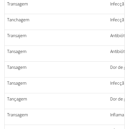
Transagem
Infecção
Tanchagem
Infecção,
Transajem
Antibióti
Tansagem
Antibiótic
Tansagem
Dor de ga
Tansagem
Infecção, 
Tançagem
Dor de ga
Transagem
Inflamaçã