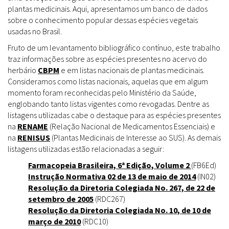
plantas medicinais. Aqui, apresentamos um banco de dados
sobre o conhecimento popular dessas espécies vegetais
usadas no Brasil.
Fruto de um levantamento bibliográfico contínuo, este trabalho
traz informações sobre as espécies presentes no acervo do
herbário
CBPM
e em listas nacionais de plantas medicinais.
Consideramos como listas nacionais, aquelas que em algum
momento foram reconhecidas pelo Ministério da Saúde,
englobando tanto listas vigentes como revogadas. Dentre as
listagens utilizadas cabe o destaque para as espécies presentes
na
RENAME
(Relação Nacional de Medicamentos Essenciais) e
na
RENISUS
(Plantas Medicinais de Interesse ao SUS). As demais
listagens utilizadas estão relacionadas a seguir:
Farmacopeia Brasileira, 6ª Edição, Volume 2
(FB6Ed)
Instrução Normativa 02 de 13 de maio de 2014
(IN02)
Resolução da Diretoria Colegiada No. 267, de 22 de
setembro de 2005
(RDC267)
Resolução da Diretoria Colegiada No. 10, de 10 de
março de 2010
(RDC10)