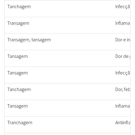
Tanchagem
Infecção,
Transagem
Inflamaçã
Transagem, tansagem
Dor e inf
Tansagem
Dor de ga
Tansagem
Infecção, 
Tanchagem
Dor, febre
Tansagem
Inflamaçã
Tranchagem
Antiinflam