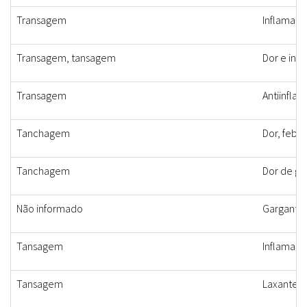
Transagem
Inflamaçã
Transagem, tansagem
Dor e inf
Transagem
Antiinflam
Tanchagem
Dor, febre
Tanchagem
Dor de ga
Não informado
Garganta
Tansagem
Inflamaçã
Tansagem
Laxante, d