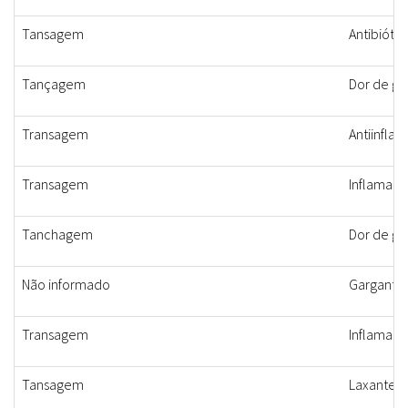
Tansagem
Antibiótic
Tançagem
Dor de ga
Transagem
Antiinflam
Transagem
Inflamaçã
Tanchagem
Dor de ga
Não informado
Garganta
Transagem
Inflamaçã
Tansagem
Laxante, d