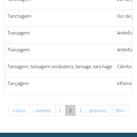
Tanchagem
Dor de ga
Transagem
Antiinflam
Transagem
Antiinflam
Tansagem, tansagem verdadeira, tansage, tanchage
Câimbras, 
Tançagem
Inflamaçã
« início
‹ anterior
1
2
3
próximo ›
fim »