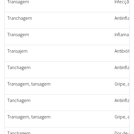
Transagem
Infecção
Tranchagem
Antiinflam
Transagem
Inflamaçã
Transajem
Antibióti
Tanchagem
Antiinflam
Transagem, tansagem
Gripe, ant
Tanchagem
Antiinflam
Transagem, tansagem
Gripe, ant
Tanchagem
Dor de ga