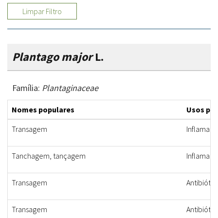
Limpar Filtro
Plantago major
L.
Família:
Plantaginaceae
Nomes populares
Usos po
Transagem
Inflamaçã
Tanchagem, tançagem
Inflamaçã
Transagem
Antibiótic
Transagem
Antibiótic