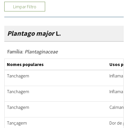
Limpar Filtro
Plantago major
L.
Família:
Plantaginaceae
Nomes populares
Usos po
Tanchagem
Inflamaçã
Tanchagem
Inflamaçã
Tanchagem
Calmante, 
Tançagem
Dor de ga