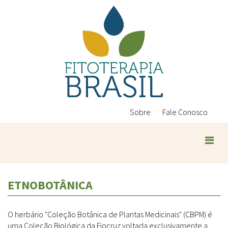
Pular
para
o
conteúdo
principal
Sobre
Fale Conosco
ETNOBOTÂNICA
O herbário "Coleção Botânica de Plantas Medicinais" (CBPM) é
uma Coleção Biológica da Fiocruz voltada exclusivamente a