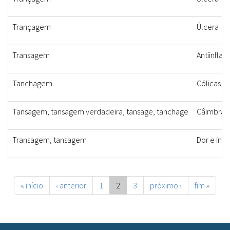
Trançagem
Úlcera
Transagem
Antiinflam
Tanchagem
Cólicas e
Tansagem, tansagem verdadeira, tansage, tanchage
Câimbras, 
Transagem, tansagem
Dor e inf
« início
‹ anterior
1
2
3
próximo ›
fim »