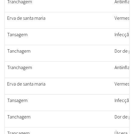
Tranchagem
Antiinflam
Erva de santa maria
Vermes, a
Tansagem
Infecção 
Tanchagem
Dor de ga
Tranchagem
Antiinflam
Erva de santa maria
Vermes, a
Tansagem
Infecção 
Tanchagem
Dor de ga
Trançagem
Úlcera