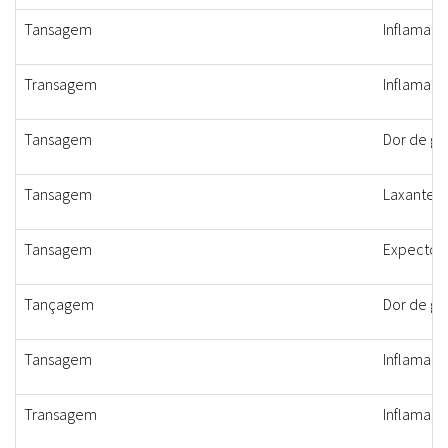
Tansagem
Inflamaçã
Transagem
Inflamaçã
Tansagem
Dor de ga
Tansagem
Laxante, d
Tansagem
Expectora
Tançagem
Dor de ga
Tansagem
Inflamaçã
Transagem
Inflamaçã