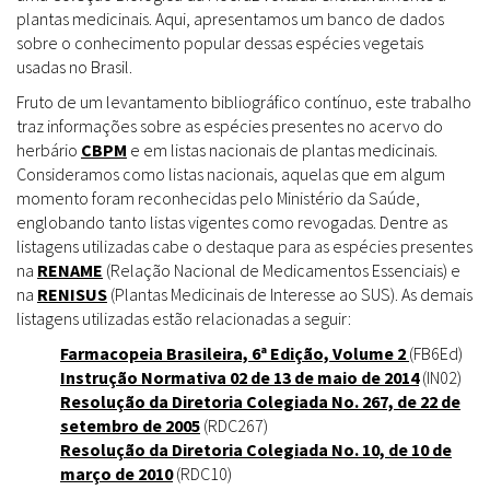
plantas medicinais. Aqui, apresentamos um banco de dados
sobre o conhecimento popular dessas espécies vegetais
usadas no Brasil.
Fruto de um levantamento bibliográfico contínuo, este trabalho
traz informações sobre as espécies presentes no acervo do
herbário
CBPM
e em listas nacionais de plantas medicinais.
Consideramos como listas nacionais, aquelas que em algum
momento foram reconhecidas pelo Ministério da Saúde,
englobando tanto listas vigentes como revogadas. Dentre as
listagens utilizadas cabe o destaque para as espécies presentes
na
RENAME
(Relação Nacional de Medicamentos Essenciais) e
na
RENISUS
(Plantas Medicinais de Interesse ao SUS). As demais
listagens utilizadas estão relacionadas a seguir:
Farmacopeia Brasileira, 6ª Edição, Volume 2
(FB6Ed)
Instrução Normativa 02 de 13 de maio de 2014
(IN02)
Resolução da Diretoria Colegiada No. 267, de 22 de
setembro de 2005
(RDC267)
Resolução da Diretoria Colegiada No. 10, de 10 de
março de 2010
(RDC10)