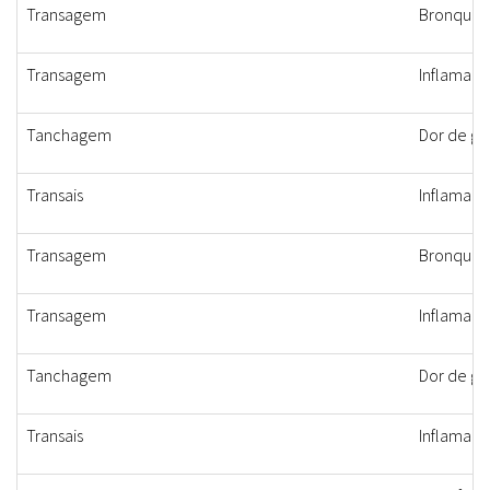
Transagem
Bronquite,
Transagem
Inflamaçã
Tanchagem
Dor de ga
Transais
Inflamaçã
Transagem
Bronquite,
Transagem
Inflamaçã
Tanchagem
Dor de ga
Transais
Inflamaçã