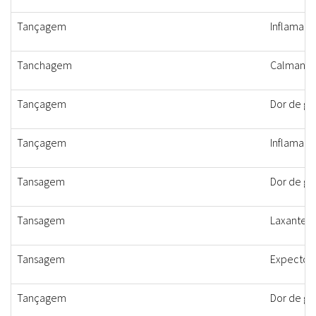
Tançagem
Inflamaçã
Tanchagem
Calmante, 
Tançagem
Dor de ga
Tançagem
Inflamaçã
Tansagem
Dor de ga
Tansagem
Laxante, d
Tansagem
Expectora
Tançagem
Dor de ga