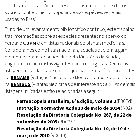
plantas medicinais. Aqui, apresentamos um banco de dados
sobre o conhecimento popular dessas espécies vegetais
usadas no Brasil.
Fruto de um levantamento bibliográfico contínuo, este trabalho
traz informações sobre as espécies presentes no acervo do
herbário
CBPM
e em listas nacionais de plantas medicinais.
Consideramos como listas nacionais, aquelas que em algum
momento foram reconhecidas pelo Ministério da Saúde,
englobando tanto listas vigentes como revogadas. Dentre as
listagens utilizadas cabe o destaque para as espécies presentes
na
RENAME
(Relação Nacional de Medicamentos Essenciais) e
na
RENISUS
(Plantas Medicinais de Interesse ao SUS). As demais
listagens utilizadas estão relacionadas a seguir:
Farmacopeia Brasileira, 6ª Edição, Volume 2
(FB6Ed)
Instrução Normativa 02 de 13 de maio de 2014
(IN02)
Resolução da Diretoria Colegiada No. 267, de 22 de
setembro de 2005
(RDC267)
Resolução da Diretoria Colegiada No. 10, de 10 de
março de 2010
(RDC10)