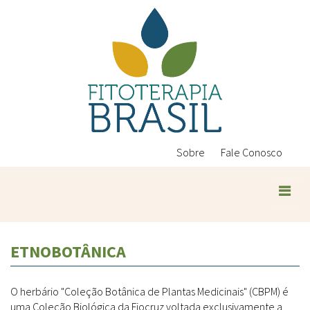
Pular
para
o
conteúdo
principal
Sobre
Fale Conosco
ETNOBOTÂNICA
O herbário "Coleção Botânica de Plantas Medicinais" (CBPM) é
uma Coleção Biológica da Fiocruz voltada exclusivamente a