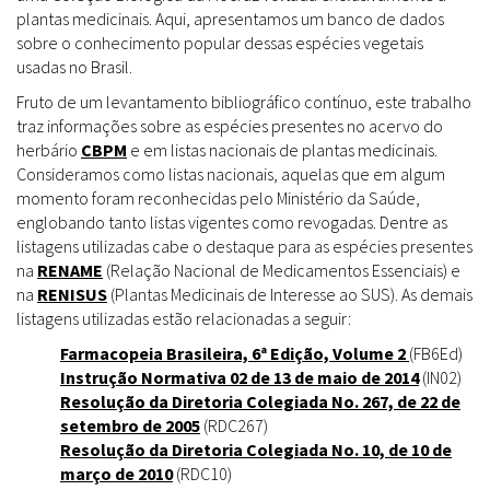
plantas medicinais. Aqui, apresentamos um banco de dados
sobre o conhecimento popular dessas espécies vegetais
usadas no Brasil.
Fruto de um levantamento bibliográfico contínuo, este trabalho
traz informações sobre as espécies presentes no acervo do
herbário
CBPM
e em listas nacionais de plantas medicinais.
Consideramos como listas nacionais, aquelas que em algum
momento foram reconhecidas pelo Ministério da Saúde,
englobando tanto listas vigentes como revogadas. Dentre as
listagens utilizadas cabe o destaque para as espécies presentes
na
RENAME
(Relação Nacional de Medicamentos Essenciais) e
na
RENISUS
(Plantas Medicinais de Interesse ao SUS). As demais
listagens utilizadas estão relacionadas a seguir:
Farmacopeia Brasileira, 6ª Edição, Volume 2
(FB6Ed)
Instrução Normativa 02 de 13 de maio de 2014
(IN02)
Resolução da Diretoria Colegiada No. 267, de 22 de
setembro de 2005
(RDC267)
Resolução da Diretoria Colegiada No. 10, de 10 de
março de 2010
(RDC10)