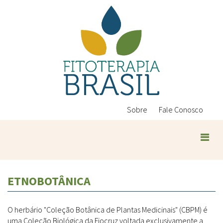
Pular
para
o
conteúdo
principal
Sobre
Fale Conosco
ETNOBOTÂNICA
O herbário "Coleção Botânica de Plantas Medicinais" (CBPM) é
uma Coleção Biológica da Fiocruz voltada exclusivamente a