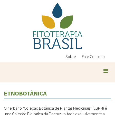
Pular
para
o
conteúdo
principal
Sobre
Fale Conosco
ETNOBOTÂNICA
O herbário "Coleção Botânica de Plantas Medicinais" (CBPM) é
uma Coleção Biológica da Fiocruz voltada exclusivamente a