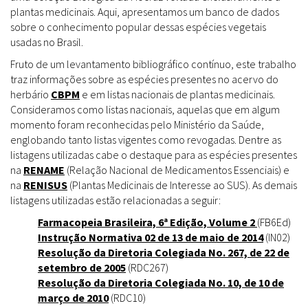
plantas medicinais. Aqui, apresentamos um banco de dados
sobre o conhecimento popular dessas espécies vegetais
usadas no Brasil.
Fruto de um levantamento bibliográfico contínuo, este trabalho
traz informações sobre as espécies presentes no acervo do
herbário
CBPM
e em listas nacionais de plantas medicinais.
Consideramos como listas nacionais, aquelas que em algum
momento foram reconhecidas pelo Ministério da Saúde,
englobando tanto listas vigentes como revogadas. Dentre as
listagens utilizadas cabe o destaque para as espécies presentes
na
RENAME
(Relação Nacional de Medicamentos Essenciais) e
na
RENISUS
(Plantas Medicinais de Interesse ao SUS). As demais
listagens utilizadas estão relacionadas a seguir:
Farmacopeia Brasileira, 6ª Edição, Volume 2
(FB6Ed)
Instrução Normativa 02 de 13 de maio de 2014
(IN02)
Resolução da Diretoria Colegiada No. 267, de 22 de
setembro de 2005
(RDC267)
Resolução da Diretoria Colegiada No. 10, de 10 de
março de 2010
(RDC10)