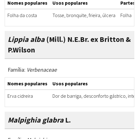
Nomes populares
Usos populares
Partes u
Folha da costa
Tosse, bronquite, frieira, úlcera
Folha
Lippia alba
(Mill.) N.E.Br. ex Britton &
P.Wilson
Família:
Verbenaceae
Nomes populares
Usos populares
Erva cidreira
Dor de barriga, desconforto gástrico, intes
Malpighia glabra
L.