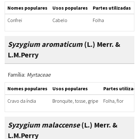
Nomes populares
Usos populares
Partes utilizadas
F
Confrei
Cabelo
Folha
B
Syzygium aromaticum
(L.) Merr. &
L.M.Perry
Família:
Myrtaceae
Nomes populares
Usos populares
Partes utilizad
Cravo da índia
Bronquite, tosse, gripe
Folha, flor
Syzygium malaccense
(L.) Merr. &
L.M.Perry