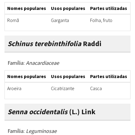
Nomes populares
Usos populares
Partes utilizadas
F
Romã
Garganta
Folha, fruto
C
Schinus terebinthifolia
Raddi
Família:
Anacardiaceae
Nomes populares
Usos populares
Partes utilizadas
F
Aroeira
Cicatrizante
Casca
B
Senna occidentalis
(L.) Link
Família:
Leguminosae