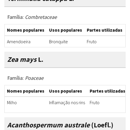
Família:
Combretaceae
Nomes populares
Usos populares
Partes utilizadas
F
Amendoeira
Bronquite
Fruto
X
Zea mays
L.
Família:
Poaceae
Nomes populares
Usos populares
Partes utilizadas
Milho
Inflamação nos rins
Fruto
Acanthospermum australe
(Loefl.)