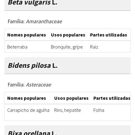
Beta vulgaris
L.
Família:
Amaranthaceae
Nomes populares
Usos populares
Partes utilizadas
F
Beterraba
Bronquite, gripe
Raiz
X
Bidens pilosa
L.
Família:
Asteraceae
Nomes populares
Usos populares
Partes utilizadas
Carrapicho de agulha
Rins, hepatite
Folha
Bixa orellana
L.