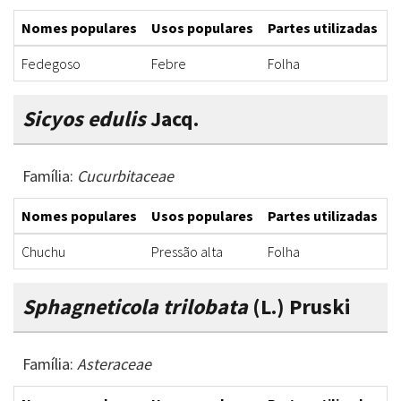
Nomes populares
Usos populares
Partes utilizadas
F
Fedegoso
Febre
Folha
C
Sicyos edulis
Jacq.
Família:
Cucurbitaceae
Nomes populares
Usos populares
Partes utilizadas
F
Chuchu
Pressão alta
Folha
C
Sphagneticola trilobata
(L.) Pruski
Família:
Asteraceae