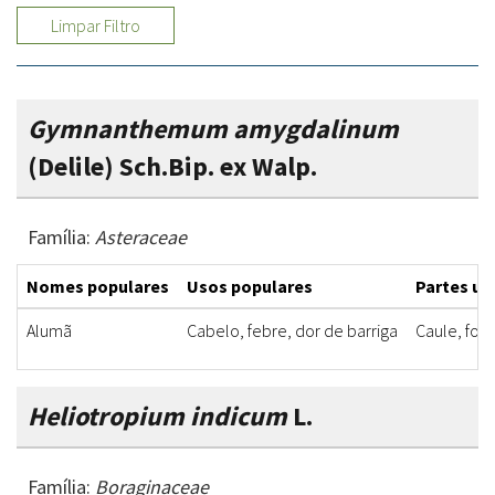
Limpar Filtro
Gymnanthemum amygdalinum
(Delile) Sch.Bip. ex Walp.
Família:
Asteraceae
Nomes populares
Usos populares
Partes ut
Alumã
Cabelo, febre, dor de barriga
Caule, folh
Heliotropium indicum
L.
Família:
Boraginaceae