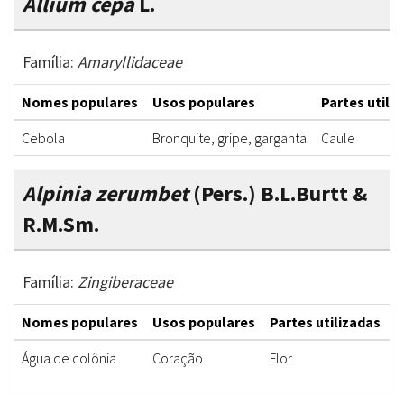
Allium cepa
L.
Família:
Amaryllidaceae
Nomes populares
Usos populares
Partes utili
Cebola
Bronquite, gripe, garganta
Caule
Alpinia zerumbet
(Pers.) B.L.Burtt &
R.M.Sm.
Família:
Zingiberaceae
Nomes populares
Usos populares
Partes utilizadas
F
Água de colônia
Coração
Flor
C