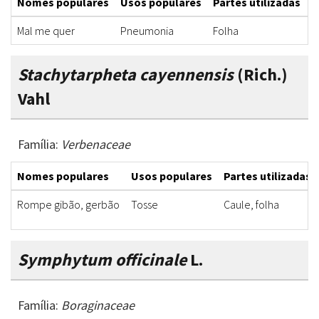
Nomes populares
Usos populares
Partes utilizadas
F
Mal me quer
Pneumonia
Folha
S
Stachytarpheta cayennensis
(Rich.)
Vahl
Família:
Verbenaceae
Nomes populares
Usos populares
Partes utilizadas
Rompe gibão, gerbão
Tosse
Caule, folha
Symphytum officinale
L.
Família:
Boraginaceae