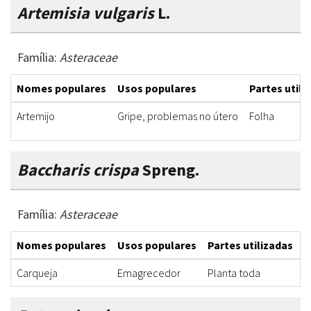
Artemisia vulgaris
L.
Família:
Asteraceae
Nomes populares
Usos populares
Partes utili
Artemijo
Gripe, problemas no útero
Folha
Baccharis crispa
Spreng.
Família:
Asteraceae
Nomes populares
Usos populares
Partes utilizadas
F
Carqueja
Emagrecedor
Planta toda
C