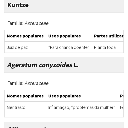
Kuntze
Família:
Asteraceae
Nomes populares
Usos populares
Partes utilizada
Juiz de paz
“Para criança doente”
Planta toda
Ageratum conyzoides
L.
Família:
Asteraceae
Nomes populares
Usos populares
Par
Mentrasto
Inflamação, “problemas da mulher”
Fol