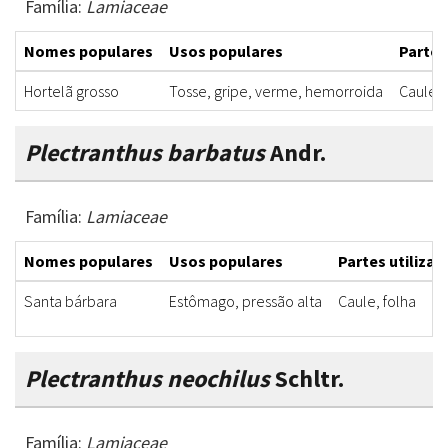
Família:
Lamiaceae
Nomes populares
Usos populares
Partes
Hortelã grosso
Tosse, gripe, verme, hemorroida
Caule, 
Plectranthus barbatus
Andr.
Família:
Lamiaceae
Nomes populares
Usos populares
Partes utilizad
Santa bárbara
Estômago, pressão alta
Caule, folha
Plectranthus neochilus
Schltr.
Família:
Lamiaceae