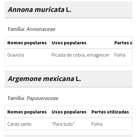
Annona muricata
L.
Família:
Annonaceae
Nomes populares
Usos populares
Partes uti
Graviola
Picada de cobra, emagrecer
Folha
Argemone mexicana
L.
Família:
Papaveraceae
Nomes populares
Usos populares
Partes utilizadas
F
Cardo santo
“Para tudo”
Folha
C