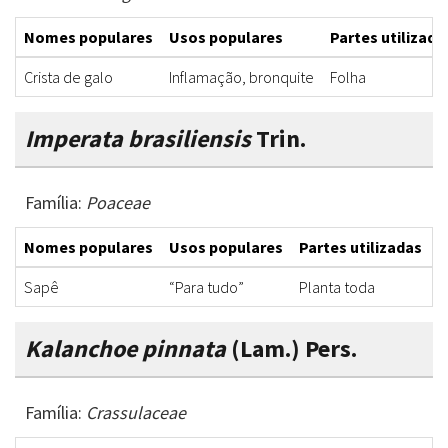
Nomes populares
Usos populares
Partes utilizada
Crista de galo
Inflamação, bronquite
Folha
Imperata brasiliensis
Trin.
Família:
Poaceae
Nomes populares
Usos populares
Partes utilizadas
F
Sapê
“Para tudo”
Planta toda
C
Kalanchoe pinnata
(Lam.) Pers.
Família:
Crassulaceae