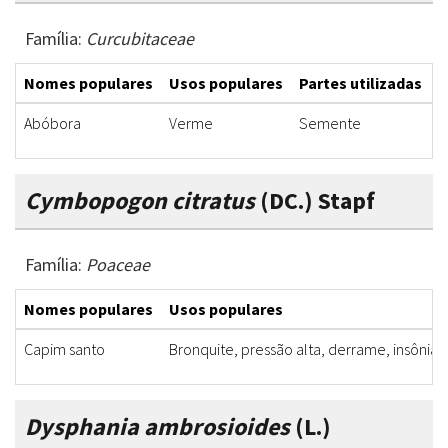
Família:
Curcubitaceae
Nomes populares
Usos populares
Partes utilizadas
F
Abóbora
Verme
Semente
L
Cymbopogon citratus
(DC.) Stapf
Família:
Poaceae
Nomes populares
Usos populares
Capim santo
Bronquite, pressão alta, derrame, insônia
Dysphania ambrosioides
(L.)