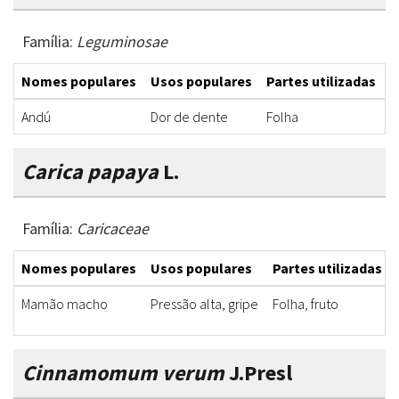
Família:
Leguminosae
Nomes populares
Usos populares
Partes utilizadas
F
Andú
Dor de dente
Folha
C
Carica papaya
L.
Família:
Caricaceae
Nomes populares
Usos populares
Partes utilizadas
Mamão macho
Pressão alta, gripe
Folha, fruto
Cinnamomum verum
J.Presl