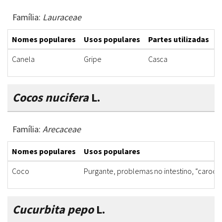
Família:
Lauraceae
Nomes populares
Usos populares
Partes utilizadas
F
Canela
Gripe
Casca
X
Cocos nucifera
L.
Família:
Arecaceae
Nomes populares
Usos populares
Coco
Purgante, problemas no intestino, “caroço
Cucurbita pepo
L.