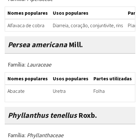
Nomes populares
Usos populares
Parte
Alfavaca de cobra
Diarreia, coração, conjuntivite, rins
Plant
Persea americana
Mill.
Família:
Lauraceae
Nomes populares
Usos populares
Partes utilizadas
F
Abacate
Uretra
Folha
C
Phyllanthus tenellus
Roxb.
Família:
Phyllanthaceae