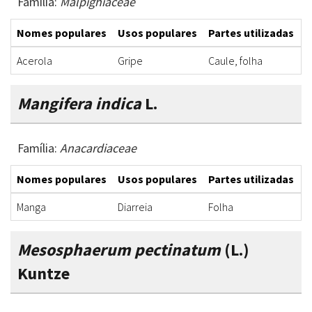
Família:
Malpighiaceae
Nomes populares
Usos populares
Partes utilizadas
F
Acerola
Gripe
Caule, folha
C
Mangifera indica
L.
Família:
Anacardiaceae
Nomes populares
Usos populares
Partes utilizadas
F
Manga
Diarreia
Folha
C
Mesosphaerum pectinatum
(L.)
Kuntze