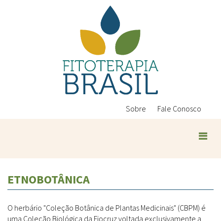
Pular
para
o
conteúdo
principal
Sobre
Fale Conosco
ETNOBOTÂNICA
O herbário "Coleção Botânica de Plantas Medicinais" (CBPM) é
uma Coleção Biológica da Fiocruz voltada exclusivamente a