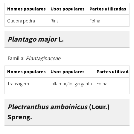
Nomes populares
Usos populares
Partes utilizadas
F
Quebra pedra
Rins
Folha
C
Plantago major
L.
Família:
Plantaginaceae
Nomes populares
Usos populares
Partes utilizadas
Transagem
Inflamação, garganta
Folha
Plectranthus amboinicus
(Lour.)
Spreng.