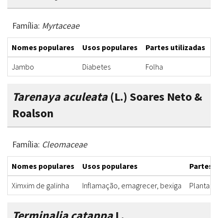
Família:
Myrtaceae
Nomes populares
Usos populares
Partes utilizadas
F
Jambo
Diabetes
Folha
C
Tarenaya aculeata
(L.) Soares Neto &
Roalson
Família:
Cleomaceae
Nomes populares
Usos populares
Partes u
Ximxim de galinha
Inflamação, emagrecer, bexiga
Planta t
Terminalia catappa
L.