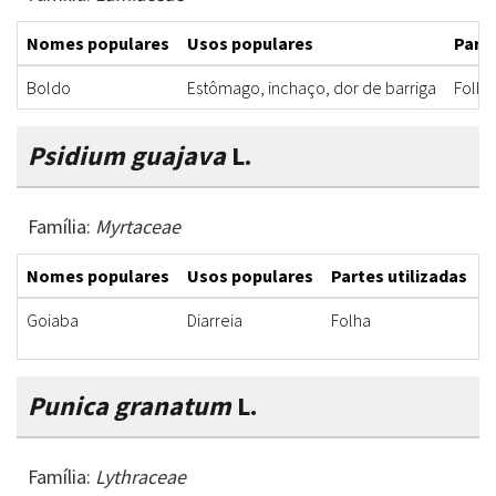
Nomes populares
Usos populares
Parte
Boldo
Estômago, inchaço, dor de barriga
Folha
Psidium guajava
L.
Família:
Myrtaceae
Nomes populares
Usos populares
Partes utilizadas
F
Goiaba
Diarreia
Folha
C
Punica granatum
L.
Família:
Lythraceae