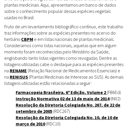
plantas medicinais. Aqui, apresentamos um banco de dados
sobre o conhecimento popular dessas espécies vegetais
usadas no Brasil.
Fruto de um levantamento bibliográfico contínuo, este trabalho
traz informações sobre as espécies presentes no acervo do
herbário
CBPM
e em listas nacionais de plantas medicinais.
Consideramos como listas nacionais, aquelas que em algum
momento foram reconhecidas pelo Ministério da Saúde,
englobando tanto listas vigentes como revogadas. Dentre as
listagens utilizadas cabe o destaque para as espécies presentes
na
RENAME
(Relação Nacional de Medicamentos Essenciais) e
na
RENISUS
(Plantas Medicinais de Interesse ao SUS). As demais
listagens utilizadas estão relacionadas a seguir:
Farmacopeia Brasileira, 6ª Edição, Volume 2
(FB6Ed)
Instrução Normativa 02 de 13 de maio de 2014
(IN02)
Resolução da Diretoria Colegiada No. 267, de 22 de
setembro de 2005
(RDC267)
Resolução da Diretoria Colegiada No. 10, de 10 de
março de 2010
(RDC10)