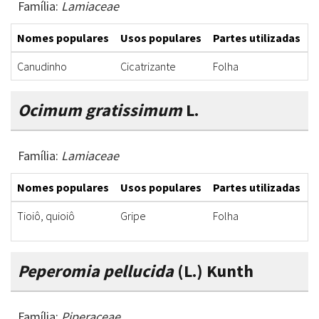
Família:
Lamiaceae
Nomes populares
Usos populares
Partes utilizadas
F
Canudinho
Cicatrizante
Folha
F
Ocimum gratissimum
L.
Família:
Lamiaceae
Nomes populares
Usos populares
Partes utilizadas
F
Tioiô, quioiô
Gripe
Folha
C
Peperomia pellucida
(L.) Kunth
Família:
Piperaceae