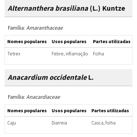
Alternanthera brasiliana
(L.) Kuntze
Família:
Amaranthaceae
Nomes populares
Usos populares
Partes utilizadas
Tetrex
Febre, inflamação
Folha
Anacardium occidentale
L.
Família:
Anacardiaceae
Nomes populares
Usos populares
Partes utilizadas
F
Caju
Diarreia
Casca, folha
C