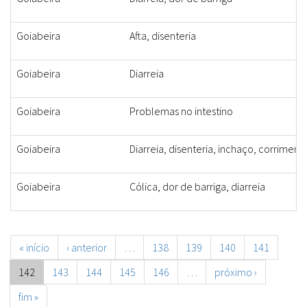
Goiabeira
Afta, disenteria
Goiabeira
Diarreia
Goiabeira
Problemas no intestino
Goiabeira
Diarreia, disenteria, inchaço, corriment
Goiabeira
Cólica, dor de barriga, diarreia
« início
‹ anterior
…
138
139
140
141
142
143
144
145
146
…
próximo ›
fim »