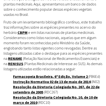
plantas medicinais. Aqui, apresentamos um banco de dados
sobre o conhecimento popular dessas espécies vegetais
usadas no Brasil.
Fruto de um levantamento bibliográfico contínuo, este trabalho
traz informações sobre as espécies presentes no acervo do
herbário
CBPM
e em listas nacionais de plantas medicinais.
Consideramos como listas nacionais, aquelas que em algum
momento foram reconhecidas pelo Ministério da Saúde,
englobando tanto listas vigentes como revogadas. Dentre as
listagens utilizadas cabe o destaque para as espécies presentes
na
RENAME
(Relação Nacional de Medicamentos Essenciais) e
na
RENISUS
(Plantas Medicinais de Interesse ao SUS). As demais
listagens utilizadas estão relacionadas a seguir:
Farmacopeia Brasileira, 6ª Edição, Volume 2
(FB6Ed)
Instrução Normativa 02 de 13 de maio de 2014
(IN02)
Resolução da Diretoria Colegiada No. 267, de 22 de
setembro de 2005
(RDC267)
Resolução da Diretoria Colegiada No. 10, de 10 de
março de 2010
(RDC10)