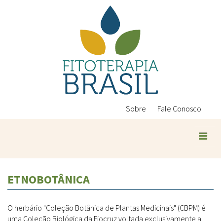
Pular
para
o
conteúdo
principal
Sobre
Fale Conosco
ETNOBOTÂNICA
O herbário "Coleção Botânica de Plantas Medicinais" (CBPM) é
uma Coleção Biológica da Fiocruz voltada exclusivamente a