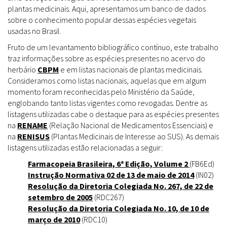
plantas medicinais. Aqui, apresentamos um banco de dados
sobre o conhecimento popular dessas espécies vegetais
usadas no Brasil.
Fruto de um levantamento bibliográfico contínuo, este trabalho
traz informações sobre as espécies presentes no acervo do
herbário
CBPM
e em listas nacionais de plantas medicinais.
Consideramos como listas nacionais, aquelas que em algum
momento foram reconhecidas pelo Ministério da Saúde,
englobando tanto listas vigentes como revogadas. Dentre as
listagens utilizadas cabe o destaque para as espécies presentes
na
RENAME
(Relação Nacional de Medicamentos Essenciais) e
na
RENISUS
(Plantas Medicinais de Interesse ao SUS). As demais
listagens utilizadas estão relacionadas a seguir:
Farmacopeia Brasileira, 6ª Edição, Volume 2
(FB6Ed)
Instrução Normativa 02 de 13 de maio de 2014
(IN02)
Resolução da Diretoria Colegiada No. 267, de 22 de
setembro de 2005
(RDC267)
Resolução da Diretoria Colegiada No. 10, de 10 de
março de 2010
(RDC10)