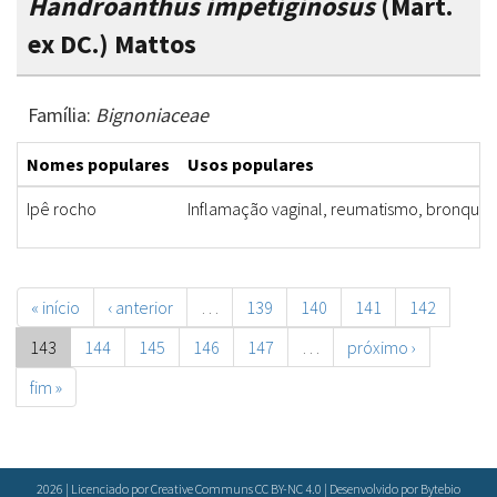
Handroanthus impetiginosus
(Mart.
ex DC.) Mattos
Família:
Bignoniaceae
Nomes populares
Usos populares
Ipê rocho
Inflamação vaginal, reumatismo, bronquite
« início
‹ anterior
…
139
140
141
142
143
144
145
146
147
…
próximo ›
fim »
2026 | Licenciado por Creative Communs CC BY-NC 4.0 | Desenvolvido por
Bytebio