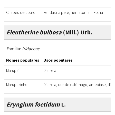
Chapéu de couro
Feridas na pele, hematoma
Folha
Eleutherine bulbosa
(Mill.) Urb.
Família:
Iridaceae
Nomes populares
Usos populares
Marupaí
Diarreia
Marupazinho
Diarreia, dor de estômago, amebíase, disen
Eryngium foetidum
L.