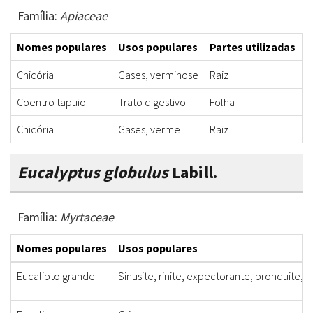
Família:
Apiaceae
Nomes populares
Usos populares
Partes utilizadas
F
Chicória
Gases, verminose
Raiz
C
Coentro tapuio
Trato digestivo
Folha
Chicória
Gases, verme
Raiz
C
Eucalyptus globulus
Labill.
Família:
Myrtaceae
Nomes populares
Usos populares
Eucalipto grande
Sinusite, rinite, expectorante, bronquite, 