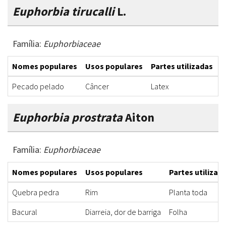
Euphorbia tirucalli
L.
Família:
Euphorbiaceae
Nomes populares
Usos populares
Partes utilizadas
F
Pecado pelado
Câncer
Latex
L
Euphorbia prostrata
Aiton
Família:
Euphorbiaceae
Nomes populares
Usos populares
Partes utilizad
Quebra pedra
Rim
Planta toda
Bacural
Diarreia, dor de barriga
Folha