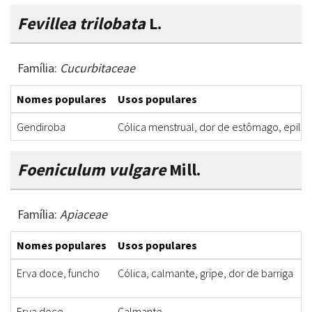
Fevillea trilobata
L.
Família:
Cucurbitaceae
Nomes populares
Usos populares
Gendiroba
Cólica menstrual, dor de estômago, epilep
Foeniculum vulgare
Mill.
Família:
Apiaceae
Nomes populares
Usos populares
P
Erva doce, funcho
Cólica, calmante, gripe, dor de barriga
F
Erva doce
Calmante
F