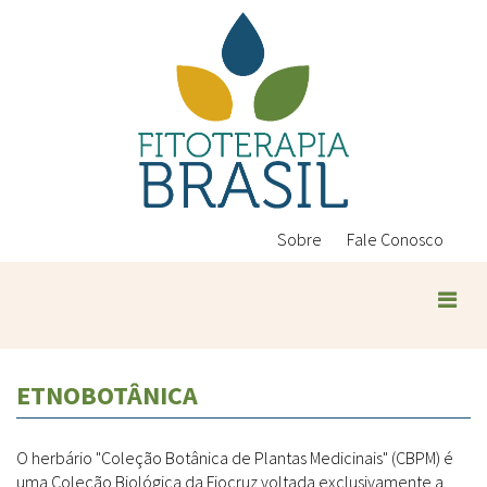
Pular
para
o
conteúdo
principal
Sobre
Fale Conosco
ETNOBOTÂNICA
O herbário "Coleção Botânica de Plantas Medicinais" (CBPM) é
uma Coleção Biológica da Fiocruz voltada exclusivamente a