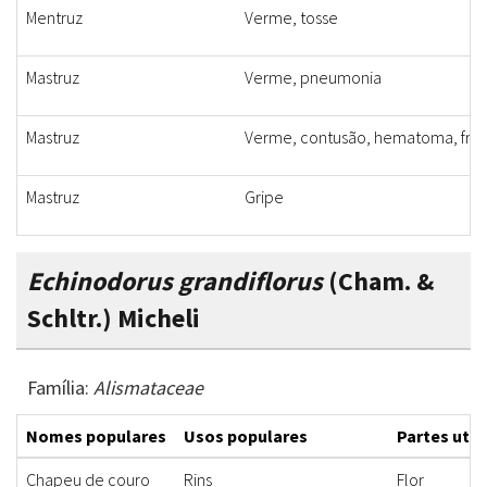
Mentruz
Verme, tosse
Mastruz
Verme, pneumonia
Mastruz
Verme, contusão, hematoma, fratur
Mastruz
Gripe
Echinodorus grandiflorus
(Cham. &
Schltr.) Micheli
Família:
Alismataceae
Nomes populares
Usos populares
Partes util
Chapeu de couro
Rins
Flor