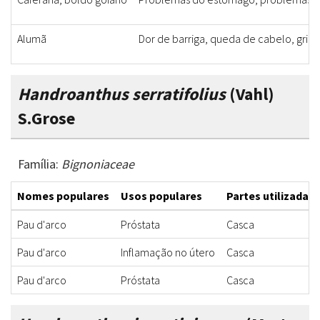
Alumã
Dor de barriga, queda de cabelo, gripe
Handroanthus serratifolius
(Vahl)
S.Grose
Família:
Bignoniaceae
Nomes populares
Usos populares
Partes utilizadas
Pau d'arco
Próstata
Casca
Pau d'arco
Inflamação no útero
Casca
Pau d'arco
Próstata
Casca