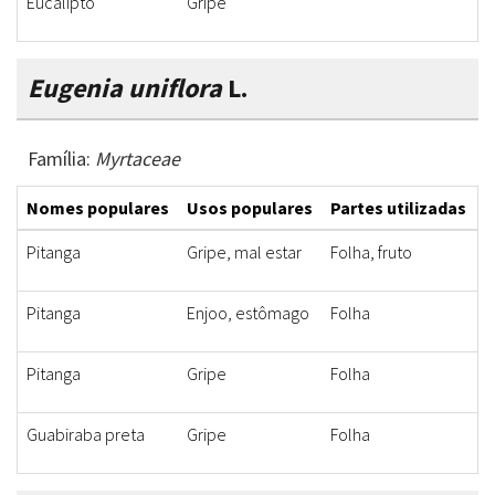
Eucalipto
Gripe
Eugenia uniflora
L.
Família:
Myrtaceae
Nomes populares
Usos populares
Partes utilizadas
F
Pitanga
Gripe, mal estar
Folha, fruto
C
Pitanga
Enjoo, estômago
Folha
D
Pitanga
Gripe
Folha
C
Guabiraba preta
Gripe
Folha
B