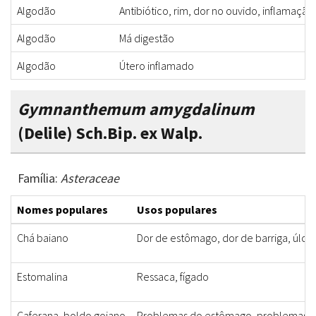
Algodão
Antibiótico, rim, dor no ouvido, inflamaçã
Algodão
Má digestão
Algodão
Útero inflamado
Gymnanthemum amygdalinum
(Delile) Sch.Bip. ex Walp.
Família:
Asteraceae
Nomes populares
Usos populares
Chá baiano
Dor de estômago, dor de barriga, úlcer
Estomalina
Ressaca, fígado
Caferana, boldo goiano
Problemas do estômago, problemas do