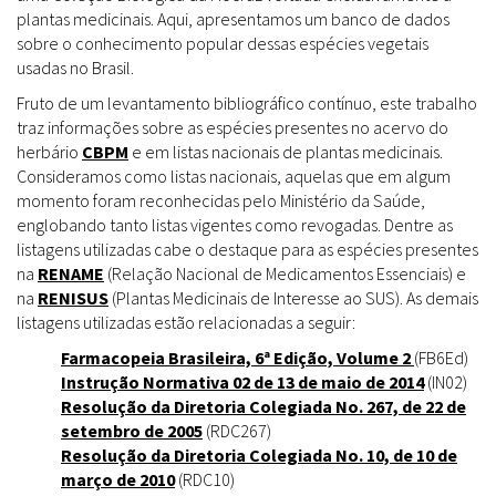
plantas medicinais. Aqui, apresentamos um banco de dados
sobre o conhecimento popular dessas espécies vegetais
usadas no Brasil.
Fruto de um levantamento bibliográfico contínuo, este trabalho
traz informações sobre as espécies presentes no acervo do
herbário
CBPM
e em listas nacionais de plantas medicinais.
Consideramos como listas nacionais, aquelas que em algum
momento foram reconhecidas pelo Ministério da Saúde,
englobando tanto listas vigentes como revogadas. Dentre as
listagens utilizadas cabe o destaque para as espécies presentes
na
RENAME
(Relação Nacional de Medicamentos Essenciais) e
na
RENISUS
(Plantas Medicinais de Interesse ao SUS). As demais
listagens utilizadas estão relacionadas a seguir:
Farmacopeia Brasileira, 6ª Edição, Volume 2
(FB6Ed)
Instrução Normativa 02 de 13 de maio de 2014
(IN02)
Resolução da Diretoria Colegiada No. 267, de 22 de
setembro de 2005
(RDC267)
Resolução da Diretoria Colegiada No. 10, de 10 de
março de 2010
(RDC10)