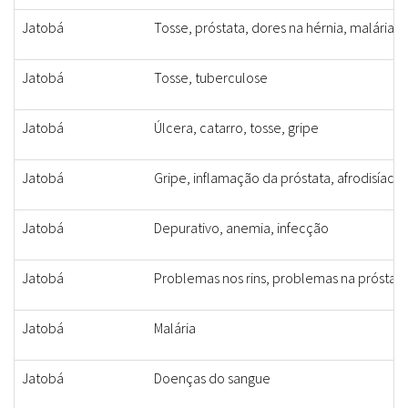
Jatobá
Tosse, próstata, dores na hérnia, malária, 
Jatobá
Tosse, tuberculose
Jatobá
Úlcera, catarro, tosse, gripe
Jatobá
Gripe, inflamação da próstata, afrodisíaco
Jatobá
Depurativo, anemia, infecção
Jatobá
Problemas nos rins, problemas na próstata,
Jatobá
Malária
Jatobá
Doenças do sangue