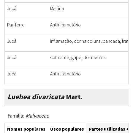
Jucá
Malária
Pau ferro
Antiinflamatório
Jucá
Inflamação, dor na coluna, pancada, fratur
Jucá
Calmante, gripe, dor nos rins
Jucá
Antiinflamatório
Luehea divaricata
Mart.
Família:
Malvaceae
Nomes populares
Usos populares
Partes utilizadas