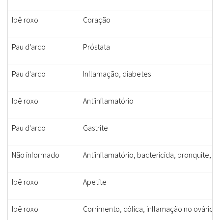
Ipê roxo
Coração
Pau d’arco
Próstata
Pau d'arco
Inflamação, diabetes
Ipê roxo
Antiinflamatório
Pau d'arco
Gastrite
Não informado
Antiinflamatório, bactericida, bronquite, 
Ipê roxo
Apetite
Ipê roxo
Corrimento, cólica, inflamação no ovário, f