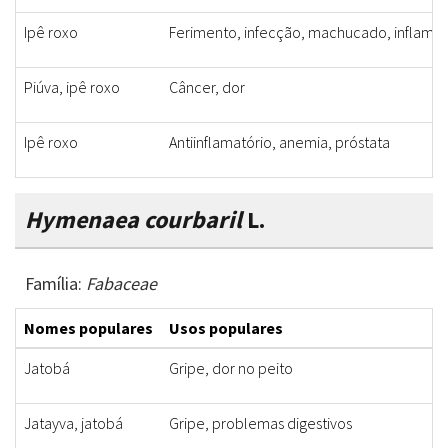
Ipê roxo
Ferimento, infecção, machucado, inflama
Piúva, ipê roxo
Câncer, dor
Ipê roxo
Antiinflamatório, anemia, próstata
Hymenaea courbaril
L.
Família:
Fabaceae
Nomes populares
Usos populares
Jatobá
Gripe, dor no peito
Jatayva, jatobá
Gripe, problemas digestivos