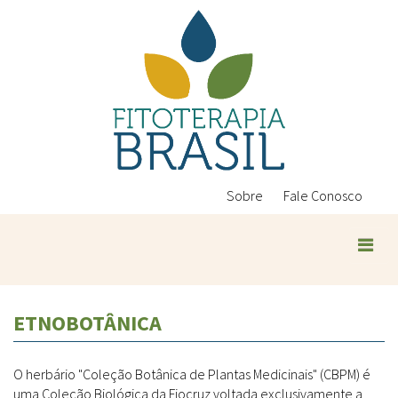
Pular
para
o
conteúdo
principal
Sobre
Fale Conosco
ETNOBOTÂNICA
O herbário "Coleção Botânica de Plantas Medicinais" (CBPM) é
uma Coleção Biológica da Fiocruz voltada exclusivamente a