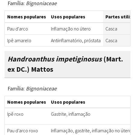
Família:
Bignoniaceae
Nomes populares
Usos populares
Partes utiliz
Pau d'arco
Inflamação no útero
Casca
Ipê amarelo
Antiinflamatório, próstata
Casca
Handroanthus impetiginosus
(Mart.
ex DC.) Mattos
Família:
Bignoniaceae
Nomes populares
Usos populares
Ipê roxo
Gastrite, inflamação
Pau d’arco roxo
Inflamação, gastrite, inflamação no úterol