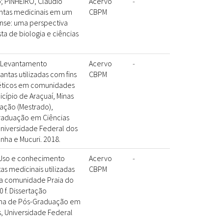
 PINHEIRO, Claudio
Acervo
-
antas medicinais em um
CBPM
se: uma perspectiva
ta de biologia e ciências
. Levantamento
Acervo
-
ntas utilizadas com fins
CBPM
éticos em comunidades
icípio de Araçuaí, Minas
rtação (Mestrado),
aduação em Ciências
niversidade Federal dos
nha e Mucuri. 2018.
 Uso e conhecimento
Acervo
-
as medicinais utilizadas
CBPM
a comunidade Praia do
 f. Dissertação
ama de Pós-Graduação em
s, Universidade Federal