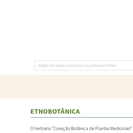
Pular
para
o
conteúdo
principal
Digite
um
termo
para
busca
e
ETNOBOTÂNICA
pressione
Enter
O herbário "Coleção Botânica de Plantas Medicinais