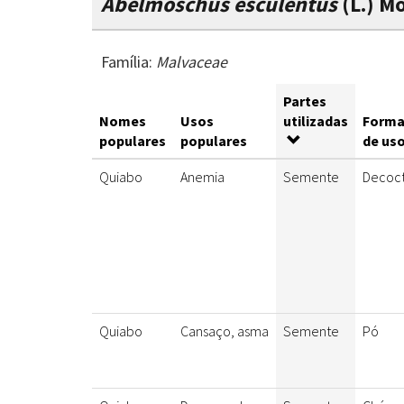
Abelmoschus esculentus
(L.) M
Família:
Malvaceae
Partes
Nomes
Usos
utilizadas
Forma
populares
populares
de us
Quiabo
Anemia
Semente
Decoc
Quiabo
Cansaço, asma
Semente
Pó