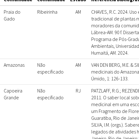
Praia do
Ribeirinha
AM
CHAVES, R.C. 2024. Uso
Gado
tradicional de plantas m
moradores da comunid
Lábrea-AM. 90 f. Dissert
Programa de Pós-Grad
Ambientais, Universida
Humaitá, AM. 2024.
Amazonas
Não
AM
VAN DEN BERG, M.E. & SIL
especificado
medicinais do Amazona
Úmido, 1: 126-133.
Capoeira
Não
RJ
PATZLAFF, R.G.; REZENDE
Grande
especificado
2011. O saber local sob
medicinal em uma esco
um Fragmento de Flores
Guaratiba, Rio de Janeir
SILVA, I.M. (orgs.). Sabe
legados de atividades 
Janeiro. Rio de Janeiro: