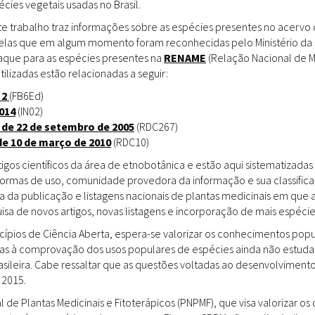
ies vegetais usadas no Brasil.
Doenças & Plantas
Medicinais
te trabalho traz informações sobre as espécies presentes no acervo
uelas que em algum momento foram reconhecidas pelo Ministério da 
Conceitos
staque para as espécies presentes na
RENAME
(Relação Nacional de M
tilizadas estão relacionadas a seguir:
Biblioteca Virtual
 2
(FB6Ed)
014
(IN02)
Botânica
 de 22 de setembro de 2005
(RDC267)
Conservação &
de 10 de março de 2010
(RDC10)
Biodiversidade
gos científicos da área de etnobotânica e estão aqui sistematizadas 
 formas de uso, comunidade provedora da informação e sua classifica
Grupos de Pesquisa
a da publicação e listagens nacionais de plantas medicinais em que 
sa de novos artigos, novas listagens e incorporação de mais espéci
Sementes, Mudas &
Plantas
incípios de Ciência Aberta, espera-se valorizar os conhecimentos pop
das à comprovação dos usos populares de espécies ainda não estuda
Produto & Indústria
rasileira. Cabe ressaltar que as questões voltadas ao desenvolvimen
 2015.
Pessoas & Saberes
l de Plantas Medicinais e Fitoterápicos (PNPMF), que visa valorizar 
Educação & Arte