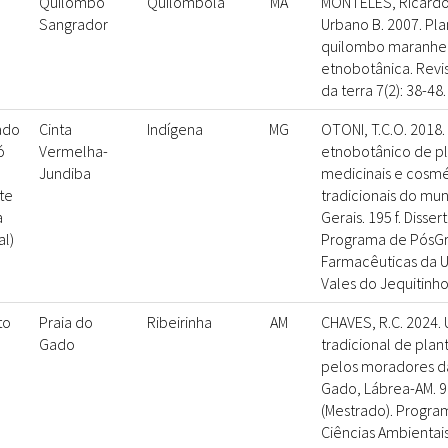
Quilombo
Quilombola
MA
MONTELES, Ricardo;
Sangrador
Urbano B. 2007. Pl
quilombo maranhen
etnobotânica. Revis
da terra 7(2): 38-48.
ado
Cinta
Indígena
MG
OTONI, T.C.O. 2018
ó
Vermelha-
etnobotânico de pla
Jundiba
medicinais e cosm
te
tradicionais do mun
a
Gerais. 195 f. Disse
al)
Programa de PósGr
Farmacêuticas da U
Vales do Jequitinho
to
Praia do
Ribeirinha
AM
CHAVES, R.C. 2024.
Gado
tradicional de plant
pelos moradores d
Gado, Lábrea-AM. 90
(Mestrado). Progr
Ciências Ambientai