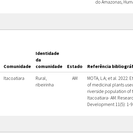
do Amazonas, Humai
Identidade
da
Comunidade
comunidade
Estado
Referência bibliográ
Itacoatiara
Rural,
AM
MOTA, L.A; et al. 2022
ribeirinha
of medicinal plants use
riverside population of 
Itacoatiara- AM. Resear
Development 11(5): 1-9