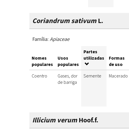
Coriandrum sativum
L.
Família:
Apiaceae
Partes
Nomes
Usos
utilizadas
Formas
populares
populares
de uso
Coentro
Gases, dor
Semente
Macerado
de barriga
Illicium verum
Hoof.f.