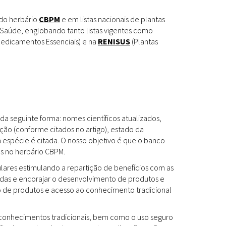
Espécies
Todos
 do herbário
CBPM
e em listas nacionais de plantas
Saúde, englobando tanto listas vigentes como
edicamentos Essenciais) e na
RENISUS
(Plantas
Bases de Dados
Cartilhas
Base de dados
Documentos Oficiais
Especialistas
da seguinte forma: nomes científicos atualizados,
Livros
ção (conforme citados no artigo), estado da
a espécie é citada. O nosso objetivo é que o banco
Periódicos
es no herbário CBPM.
Produções Acadêmicas
ulares estimulando a repartição de benefícios com as
das e encorajar o desenvolvimento de produtos e
Padrões
Todos
to de produtos e acesso ao conhecimento tradicional
Insumos (IFAV)
os conhecimentos tradicionais, bem como o uso seguro