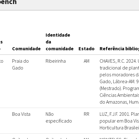
oench
Identidade
s
da
o
Comunidade
comunidade
Estado
Referência biblio
to
Praia do
Ribeirinha
AM
CHAVES, R.C. 2024.
Gado
tradicional de plant
pelos moradores d
Gado, Lábrea-AM. 90
(Mestrado). Progr
Ciências Ambientai
do Amazonas, Humai
Boa Vista
Não
RR
LUZ, F.J.F. 2001. Pl
especificado
popular em Boa Vist
Horticultura Brasilei