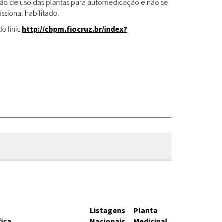
Fitoterápicos
cação de uso das plantas para automedicação e não se
ssional habilitado.
o link:
http://cbpm.fiocruz.br/index?
Listagens
Planta
fica
Nacionais
Medicinal