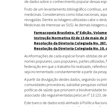
de dados sobre o conhecimento popular dessas espéc
Fruto de um levantamento bibliográfico contínuo, es
medicinais. Consideramos como listas nacionais, aq
revogadas. Dentre as listagens utilizadas cabe o de
Medicinais de Interesse ao SUS). As demais listagens u
Farmacopeia Brasileira, 6ª Edição, Volume
Instrução Normativa 02 de 13 de maio de 2
Resolução da Diretoria Colegiada No. 267,
Resolução da Diretoria Colegiada No. 10, 
As informações de cada espécie foram obtidas de arti
nomes populares, usos populares, partes utilizadas,
federação em que o trabalho foi realizado, referênci
seja incrementado constantemente a partir da pesqui
A partir da divulgação destes dados, seguindo os pr
comunidades provedoras; subsidiar pesquisas volta
políticas de saúde que priorizem a biodiversidade b
associado são regulamentadas pela Lei nº 13.123, de
Este banco de dados está alinhado à Política Naciona