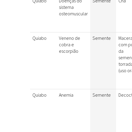
Quiabo
Doenças do
Semente
Chá
sistema
osteomuscular
Quiabo
Veneno de
Semente
Macer
cobra e
com p
escorpião
da
semen
torrad
(uso or
Quiabo
Anemia
Semente
Decoc