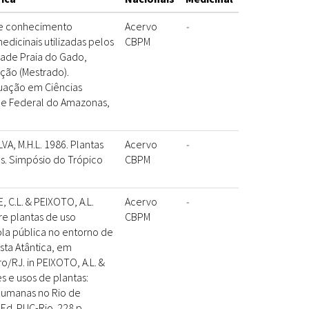
 e conhecimento
Acervo
-
edicinais utilizadas pelos
CBPM
ade Praia do Gado,
ação (Mestrado).
uação em Ciências
de Federal do Amazonas,
VA, M.H.L. 1986. Plantas
Acervo
-
s. Simpósio do Trópico
CBPM
, C.L. & PEIXOTO, A.L.
Acervo
-
re plantas de uso
CBPM
la pública no entorno de
ta Atântica, em
o/RJ. in PEIXOTO, A.L. &
res e usos de plantas:
humanas no Rio de
 Ed. PUC-Rio. 228 p.