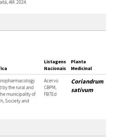
tá, AM. 2024.
Listagens
Planta
fica
Nacionais
Medicinal
. Etnopharmacology
Acervo
Coriandrum
d by the rural and
CBPM,
sativum
the municipality of
FB7Ed
ch, Society and