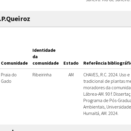
L.P.Queiroz
Identidade
da
Comunidade
comunidade
Estado
Referência bibliográfi
Praia do
Ribeirinha
AM
CHAVES, R.C. 2024. Uso 
Gado
tradicional de plantas me
moradores da comunidad
Lábrea-AM. 90 f. Disserta
Programa de Pós-Gradua
Ambientais, Universidad
Humaitá, AM. 2024.