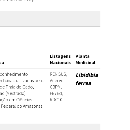
Listagens
Planta
ca
Nacionais
Medicinal
e conhecimento
RENISUS,
Libidibia
dicinais utilizadas pelos
Acervo
ferrea
e Praia do Gado,
CBPM,
ção (Mestrado).
FB7Ed,
ção em Ciências
RDC10
e Federal do Amazonas,