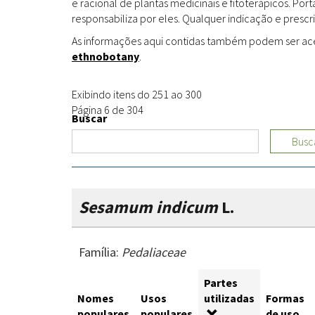
e racional de plantas medicinais e fitoterápicos. Po
responsabiliza por eles. Qualquer indicação e prescri
As informações aqui contidas também podem ser acess
ethnobotany
.
Exibindo itens do 251 ao 300
Página 6 de 304
Buscar
Busc
Sesamum indicum
L.
Família:
Pedaliaceae
Partes
Nomes
Usos
utilizadas
Formas
populares
populares
de uso