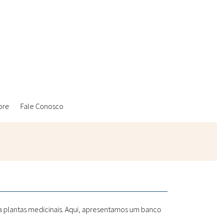
bre
Fale Conosco
Ambientais
Laboratórios Reblados
Sanitárias
Metodologias
 a plantas medicinais. Aqui, apresentamos um banco
Políticas