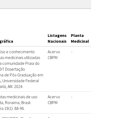
Listagens
Planta
gráfica
Nacionais
Medicinal
 Uso e conhecimento
Acervo
-
as medicinais utilizadas
CBPM
a comunidade Praia do
 f. Dissertação
ama de Pós-Graduação em
s, Universidade Federal
tá, AM. 2024.
antas medicinais de uso
Acervo
-
a, Roraima, Brasil.
CBPM
ra 19(1): 88-96.