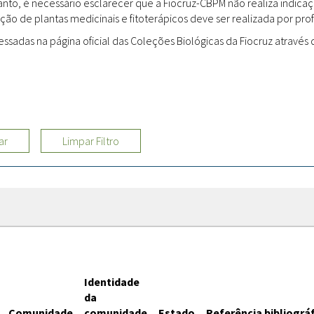
rtanto, é necessário esclarecer que a Fiocruz-CBPM não realiza indi
ção de plantas medicinais e fitoterápicos deve ser realizada por profi
Sites
adas na página oficial das Coleções Biológicas da Fiocruz através d
Etnobotânica
ar
Limpar Filtro
Identidade
da
Comunidade
comunidade
Estado
Referência bibliográ