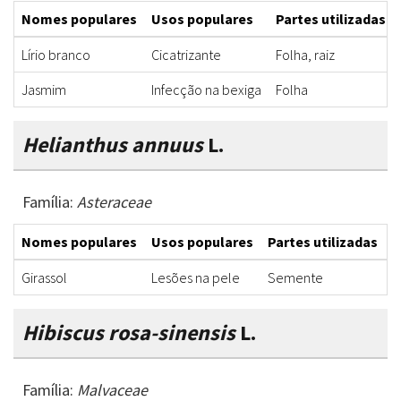
Nomes populares
Usos populares
Partes utilizadas
Lírio branco
Cicatrizante
Folha, raiz
Jasmim
Infecção na bexiga
Folha
Helianthus annuus
L.
Família:
Asteraceae
Nomes populares
Usos populares
Partes utilizadas
F
Girassol
Lesões na pele
Semente
C
Hibiscus rosa-sinensis
L.
Família:
Malvaceae