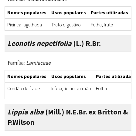
Nomes populares
Usos populares
Partes utilizadas
F
Pixirica, agulhada
Trato digestivo
Folha, fruto
C
Leonotis nepetifolia
(L.) R.Br.
Família:
Lamiaceae
Nomes populares
Usos populares
Partes utilizadas
Cordão de frade
Infecção no pulmão
Folha
Lippia alba
(Mill.) N.E.Br. ex Britton &
P.Wilson