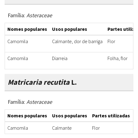
Família:
Asteraceae
Nomes populares
Usos populares
Partes utiliz
Camomila
Calmante, dor de barriga
Flor
Camomila
Diarreia
Folha, flor
Matricaria recutita
L.
Família:
Asteraceae
Nomes populares
Usos populares
Partes utilizadas
F
Camomila
Calmante
Flor
C