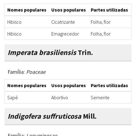
Nomes populares
Usos populares
Partes utilizadas
F
Hibisco
Cicatrizante
Folha, flor
E
Hibisco
Emagrecedor
Folha, flor
C
Imperata brasiliensis
Trin.
Família:
Poaceae
Nomes populares
Usos populares
Partes utilizadas
F
Sapé
Abortivo
Semente
I
Indigofera suffruticosa
Mill.
Família:
Leguminosae