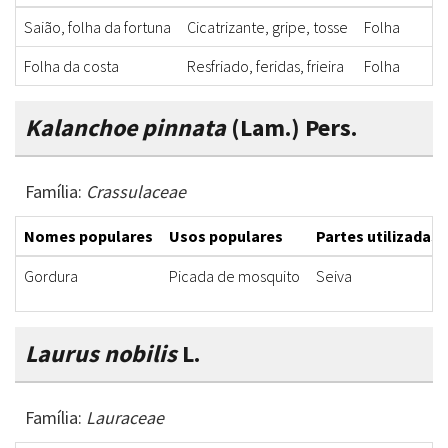
Saião, folha da fortuna
Cicatrizante, gripe, tosse
Folha
Folha da costa
Resfriado, feridas, frieira
Folha
Kalanchoe pinnata
(Lam.) Pers.
Família:
Crassulaceae
Nomes populares
Usos populares
Partes utilizadas
Gordura
Picada de mosquito
Seiva
Laurus nobilis
L.
Família:
Lauraceae