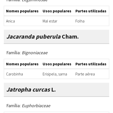
Nomes populares
Usos populares
Partes utilizadas
F
Anica
Mal estar
Folha
C
Jacaranda puberula
Cham.
Família:
Bignoniaceae
Nomes populares
Usos populares
Partes utilizadas
F
Carobinha
Erisipela, sarna
Parte aérea
B
Jatropha curcas
L.
Família:
Euphorbiaceae