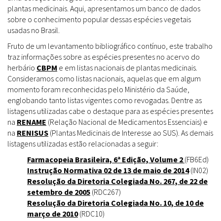
plantas medicinais. Aqui, apresentamos um banco de dados
sobre o conhecimento popular dessas espécies vegetais
usadas no Brasil.
Fruto de um levantamento bibliográfico contínuo, este trabalho
traz informações sobre as espécies presentes no acervo do
herbário
CBPM
e em listas nacionais de plantas medicinais.
Consideramos como listas nacionais, aquelas que em algum
momento foram reconhecidas pelo Ministério da Saúde,
englobando tanto listas vigentes como revogadas. Dentre as
listagens utilizadas cabe o destaque para as espécies presentes
na
RENAME
(Relação Nacional de Medicamentos Essenciais) e
na
RENISUS
(Plantas Medicinais de Interesse ao SUS). As demais
listagens utilizadas estão relacionadas a seguir:
Farmacopeia Brasileira, 6ª Edição, Volume 2
(FB6Ed)
Instrução Normativa 02 de 13 de maio de 2014
(IN02)
Resolução da Diretoria Colegiada No. 267, de 22 de
setembro de 2005
(RDC267)
Resolução da Diretoria Colegiada No. 10, de 10 de
março de 2010
(RDC10)