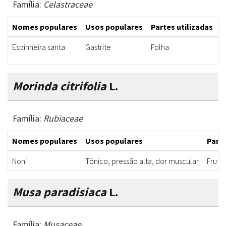
Família:
Celastraceae
Nomes populares
Usos populares
Partes utilizadas
F
Espinheira santa
Gastrite
Folha
C
Morinda citrifolia
L.
Família:
Rubiaceae
Nomes populares
Usos populares
Parte
Noni
Tônico, pressão alta, dor muscular
Fruto
Musa paradisiaca
L.
Família:
Musaceae