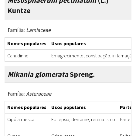
Mesosphaerum pectinatum
(L.)
Kuntze
Família:
Lamiaceae
Nomes populares
Usos populares
Canudinho
Emagrecimento, constipação, inflamação
Mikania glomerata
Spreng.
Família:
Asteraceae
Nomes populares
Usos populares
Partes 
Cipó almesca
Epilepsia, derrame, reumatismo
Parte a