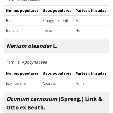
Nomes populares
Usos populares
Partes utilizadas
F
Banana
Emagrecimento
Folha
C
Banana
Tosse
Flor
X
Nerium oleander
L.
Família:
Apocynaceae
Nomes populares
Usos populares
Partes utilizadas
F
Espirradeira
Abortivo
Folha
C
Ocimum carnosum
(Spreng.) Link &
Otto ex Benth.