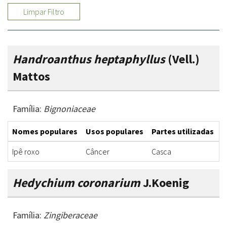
Limpar Filtro
Handroanthus heptaphyllus
(Vell.)
Mattos
Família:
Bignoniaceae
Nomes populares
Usos populares
Partes utilizadas
F
Ipê roxo
Câncer
Casca
D
Hedychium coronarium
J.Koenig
Família:
Zingiberaceae