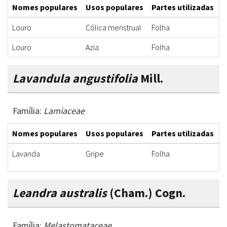
Nomes populares
Usos populares
Partes utilizadas
F
Louro
Cólica menstrual
Folha
C
Louro
Azia
Folha
C
Lavandula angustifolia
Mill.
Família:
Lamiaceae
Nomes populares
Usos populares
Partes utilizadas
F
Lavanda
Gripe
Folha
C
Leandra australis
(Cham.) Cogn.
Família:
Melastomataceae