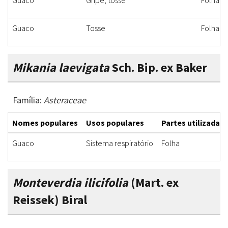
Guaco
Gripe, tosse
Folha
Guaco
Tosse
Folha
Mikania laevigata
Sch. Bip. ex Baker
Família:
Asteraceae
Nomes populares
Usos populares
Partes utilizadas
Guaco
Sistema respiratório
Folha
Monteverdia ilicifolia
(Mart. ex
Reissek) Biral