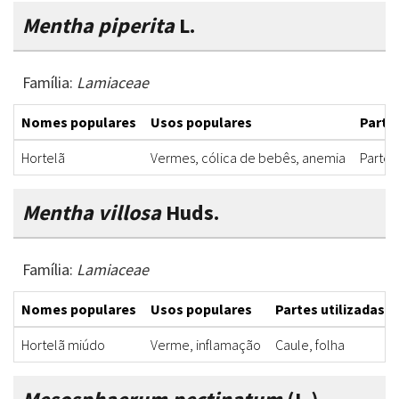
Mentha piperita
L.
Família:
Lamiaceae
Nomes populares
Usos populares
Partes
Hortelã
Vermes, cólica de bebês, anemia
Parte 
Mentha villosa
Huds.
Família:
Lamiaceae
Nomes populares
Usos populares
Partes utilizadas
Hortelã miúdo
Verme, inflamação
Caule, folha