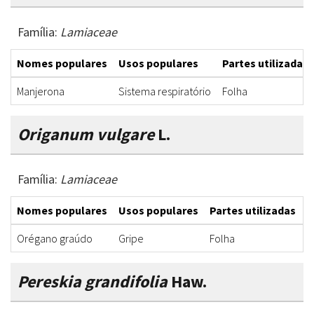
Família:
Lamiaceae
Nomes populares
Usos populares
Partes utilizadas
Manjerona
Sistema respiratório
Folha
Origanum vulgare
L.
Família:
Lamiaceae
Nomes populares
Usos populares
Partes utilizadas
F
Orégano graúdo
Gripe
Folha
C
Pereskia grandifolia
Haw.