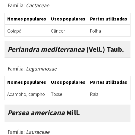
Família:
Cactaceae
Nomes populares
Usos populares
Partes utilizadas
F
Goiapá
Câncer
Folha
C
Periandra mediterranea
(Vell.) Taub.
Família:
Leguminosae
Nomes populares
Usos populares
Partes utilizadas
F
Acampho, campho
Tosse
Raiz
D
Persea americana
Mill.
Família:
Lauraceae