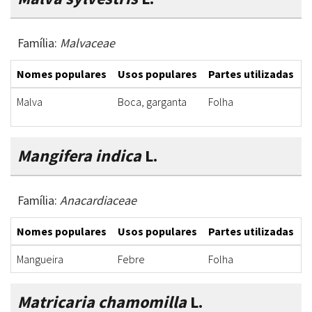
Família:
Malvaceae
Nomes populares
Usos populares
Partes utilizadas
F
Malva
Boca, garganta
Folha
C
Mangifera indica
L.
Família:
Anacardiaceae
Nomes populares
Usos populares
Partes utilizadas
F
Mangueira
Febre
Folha
C
Matricaria chamomilla
L.