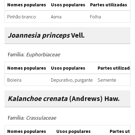
Nomes populares
Usos populares
Partes utilizadas
F
Pinhão branco
Asma
Folha
C
Joannesia princeps
Vell.
Família:
Euphorbiaceae
Nomes populares
Usos populares
Partes utilizadas
Boleira
Depurativo, purgante
Semente
Kalanchoe crenata
(Andrews) Haw.
Família:
Crassulaceae
Nomes populares
Usos populares
Partes util