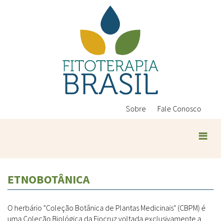
Pular
para
o
conteúdo
principal
Sobre
Fale Conosco
ETNOBOTÂNICA
O herbário "Coleção Botânica de Plantas Medicinais" (CBPM) é
uma Coleção Biológica da Fiocruz voltada exclusivamente a