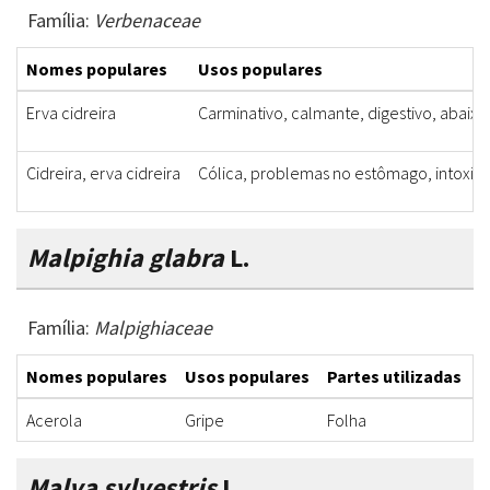
Família:
Verbenaceae
Nomes populares
Usos populares
Erva cidreira
Carminativo, calmante, digestivo, abaixa
Cidreira, erva cidreira
Cólica, problemas no estômago, intoxica
Malpighia glabra
L.
Família:
Malpighiaceae
Nomes populares
Usos populares
Partes utilizadas
F
Acerola
Gripe
Folha
B
Malva sylvestris
L.