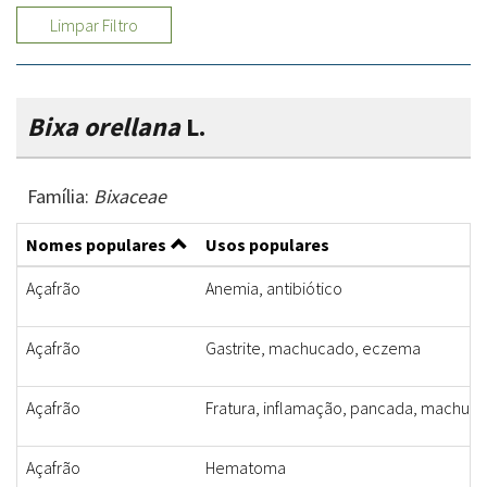
Limpar Filtro
Bixa orellana
L.
Família:
Bixaceae
Nomes populares
Usos populares
Açafrão
Anemia, antibiótico
Açafrão
Gastrite, machucado, eczema
Açafrão
Fratura, inflamação, pancada, machuc
Açafrão
Hematoma