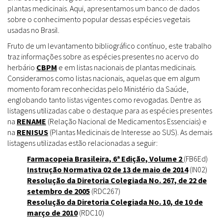
plantas medicinais. Aqui, apresentamos um banco de dados
sobre o conhecimento popular dessas espécies vegetais
usadas no Brasil.
Fruto de um levantamento bibliográfico contínuo, este trabalho
traz informações sobre as espécies presentes no acervo do
herbário
CBPM
e em listas nacionais de plantas medicinais.
Consideramos como listas nacionais, aquelas que em algum
momento foram reconhecidas pelo Ministério da Saúde,
englobando tanto listas vigentes como revogadas. Dentre as
listagens utilizadas cabe o destaque para as espécies presentes
na
RENAME
(Relação Nacional de Medicamentos Essenciais) e
na
RENISUS
(Plantas Medicinais de Interesse ao SUS). As demais
listagens utilizadas estão relacionadas a seguir:
Farmacopeia Brasileira, 6ª Edição, Volume 2
(FB6Ed)
Instrução Normativa 02 de 13 de maio de 2014
(IN02)
Resolução da Diretoria Colegiada No. 267, de 22 de
setembro de 2005
(RDC267)
Resolução da Diretoria Colegiada No. 10, de 10 de
março de 2010
(RDC10)