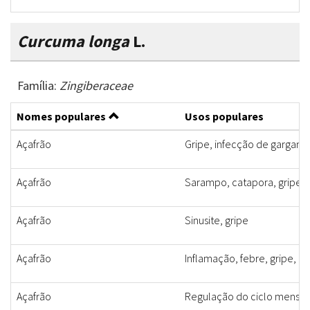
Curcuma longa
L.
Família:
Zingiberaceae
Nomes populares
Usos populares
Açafrão
Gripe, infecção de gargant
Açafrão
Sarampo, catapora, gripe
Açafrão
Sinusite, gripe
Açafrão
Inflamação, febre, gripe, do
Açafrão
Regulação do ciclo menstr