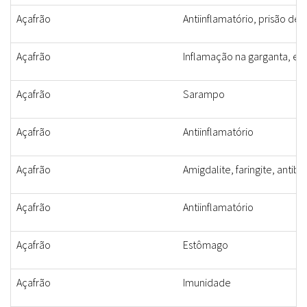
Açafrão
Antiinflamatório, prisão de
Açafrão
Inflamação na garganta, e
Açafrão
Sarampo
Açafrão
Antiinflamatório
Açafrão
Amigdalite, faringite, antibi
Açafrão
Antiinflamatório
Açafrão
Estômago
Açafrão
Imunidade