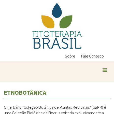
Pular
para
o
conteúdo
principal
Sobre
Fale Conosco
ETNOBOTÂNICA
O herbário "Coleção Botânica de Plantas Medicinais" (CBPM) é
uma Coleção Biológica da Fiocruz voltada exclusivamente a