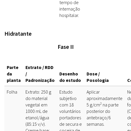
tempo de
internação
hospitalar.
Hidratante
Fase II
Parte
Extrato / RDD
da
/
Desenho
Dose /
planta
Padronização
do estudo
Posologia
C
Folha
Extrato: 250 g
Estudo
Aplicar
N
do material
subjetivo
aproximadamente
d
2
vegetal em
com 18
5 g/cm
na parte
f
1000 mL de
voluntários
posterior do
(
etanol/água
portadores
antebraço/6
d
(85:15 v/v).
de secura e
semanas.
c
Creme base:
coceira de
e