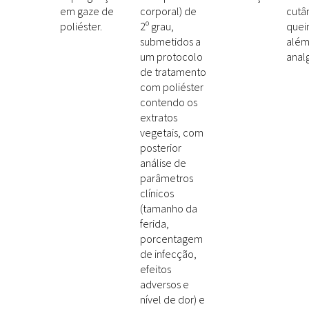
em gaze de
corporal) de
cutâ
poliéster.
2º grau,
quei
submetidos a
além
um protocolo
anal
de tratamento
com poliéster
contendo os
extratos
vegetais, com
posterior
análise de
parâmetros
clínicos
(tamanho da
ferida,
porcentagem
de infecção,
efeitos
adversos e
nível de dor) e