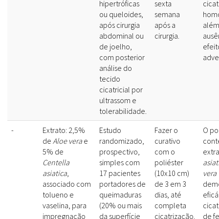
hipertróficas
sexta
cica
ou queloides,
semana
hom
após cirurgia
após a
além
abdominal ou
cirurgia.
ausê
de joelho,
efeit
com posterior
adve
análise do
tecido
cicatricial por
ultrassom e
tolerabilidade.
-
Extrato: 2,5%
Estudo
Fazer o
O po
de
Aloe vera
e
randomizado,
curativo
cont
5% de
prospectivo,
com o
extr
Centella
simples com
poliéster
asiat
asiatica
,
17 pacientes
(10x10 cm)
vera
associado com
portadores de
de 3 em 3
demo
tolueno e
queimaduras
dias, até
eficá
vaselina, para
(20% ou mais
completa
cica
impregnação
da superfície
cicatrização.
de fe