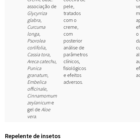
associação de
pele,
v
Glycyrriza
tratados
m
glabra
,
com o
a
Curcuma
creme,
ef
longa
,
com
o
Psorolea
posterior
d
corlifolia
,
análise de
c
Cassia tora
,
parâmetros
a
Areca catechu
,
clínicos,
a
Punica
fisiológicos
ef
granatum
,
e efeitos
a
Embelica
adversos.
officinale
,
Cinnamomum
zeylanicum
e
gel de
Aloe
vera
.
Repelente de insetos