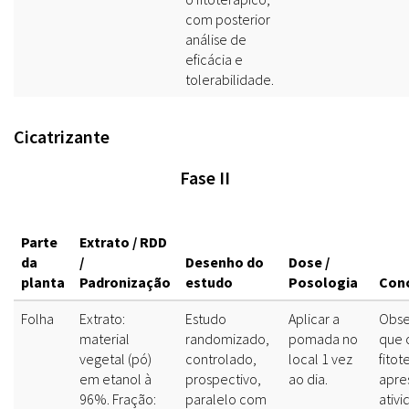
com posterior
análise de
eficácia e
tolerabilidade.
Cicatrizante
Fase II
Parte
Extrato / RDD
da
/
Desenho do
Dose /
planta
Padronização
estudo
Posologia
Con
Folha
Extrato:
Estudo
Aplicar a
Obse
material
randomizado,
pomada no
que 
vegetal (pó)
controlado,
local 1 vez
fitot
em etanol à
prospectivo,
ao dia.
apre
96%. Fração:
paralelo com
ativi