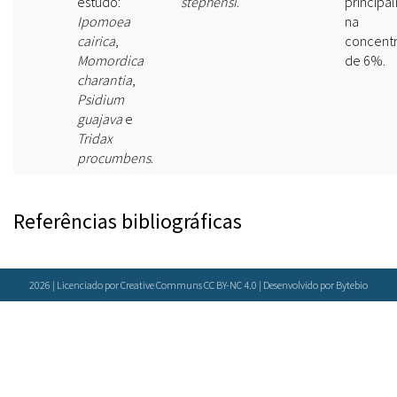
estudo:
stephensi
.
principa
Ipomoea
na
cairica
,
concent
Momordica
de 6%.
charantia
,
Psidium
guajava
e
Tridax
procumbens
.
Referências bibliográficas
2026 | Licenciado por Creative Communs CC BY-NC 4.0 | Desenvolvido por
Bytebio