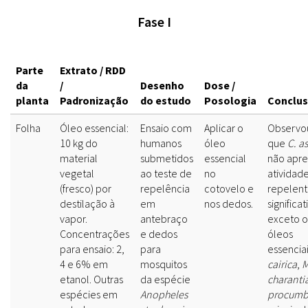
Fase I
Parte
Extrato / RDD
da
/
Desenho
Dose /
planta
Padronização
do estudo
Posologia
Conclu
Folha
Óleo essencial:
Ensaio com
Aplicar o
Observo
10 kg do
humanos
óleo
que
C. as
material
submetidos
essencial
não apr
vegetal
ao teste de
no
atividad
(fresco) por
repelência
cotovelo e
repelen
destilação à
em
nos dedos.
significat
vapor.
antebraço
exceto o
Concentrações
e dedos
óleos
para ensaio: 2,
para
essencia
4 e 6% em
mosquitos
cairica
,
M
etanol. Outras
da espécie
charanti
espécies em
Anopheles
procumb