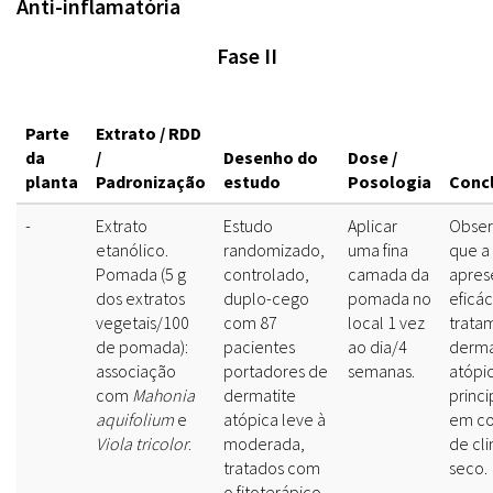
Anti-inflamatória
Fase II
Parte
Extrato / RDD
da
/
Desenho do
Dose /
planta
Padronização
estudo
Posologia
Conc
-
Extrato
Estudo
Aplicar
Obser
etanólico.
randomizado,
uma fina
que a
Pomada (5 g
controlado,
camada da
apres
dos extratos
duplo-cego
pomada no
eficác
vegetais/100
com 87
local 1 vez
trata
de pomada):
pacientes
ao dia/4
derma
associação
portadores de
semanas.
atópic
com
Mahonia
dermatite
princ
aquifolium
e
atópica leve à
em co
Viola tricolor
.
moderada,
de cli
tratados com
seco.
o fitoterápico,