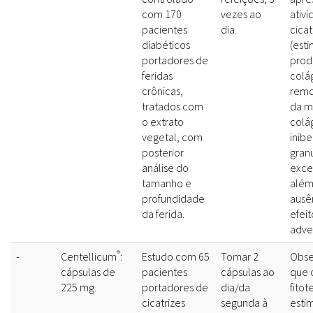
com 170
vezes ao
ativ
pacientes
dia.
cicat
diabéticos
(esti
portadores de
prod
feridas
colá
crônicas,
rem
tratados com
da m
o extrato
colá
vegetal, com
inibe
posterior
gran
análise do
exces
tamanho e
além
profundidade
ausê
da ferida.
efeit
adve
®
-
Centellicum
:
Estudo com 65
Tomar 2
Obse
cápsulas de
pacientes
cápsulas ao
que 
225 mg.
portadores de
dia/da
fitot
cicatrizes
segunda à
esti