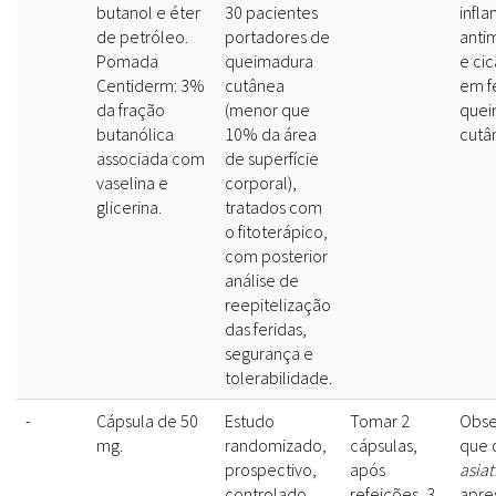
butanol e éter
30 pacientes
infla
de petróleo.
portadores de
anti
Pomada
queimadura
e cic
Centiderm: 3%
cutânea
em f
da fração
(menor que
quei
butanólica
10% da área
cutâ
associada com
de superfície
vaselina e
corporal),
glicerina.
tratados com
o fitoterápico,
com posterior
análise de
reepitelização
das feridas,
segurança e
tolerabilidade.
-
Cápsula de 50
Estudo
Tomar 2
Obse
mg.
randomizado,
cápsulas,
que 
prospectivo,
após
asiat
controlado
refeições, 3
apre