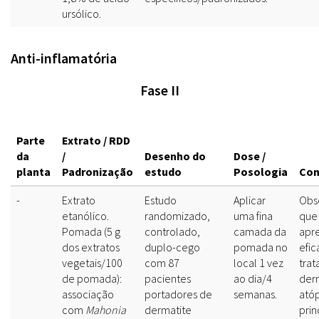
ursólico.
Anti-inflamatória
Fase II
Parte
Extrato / RDD
da
/
Desenho do
Dose /
planta
Padronização
estudo
Posologia
Con
-
Extrato
Estudo
Aplicar
Obs
etanólico.
randomizado,
uma fina
que
Pomada (5 g
controlado,
camada da
apr
dos extratos
duplo-cego
pomada no
efic
vegetais/100
com 87
local 1 vez
tra
de pomada):
pacientes
ao dia/4
der
associação
portadores de
semanas.
atóp
com
Mahonia
dermatite
pri