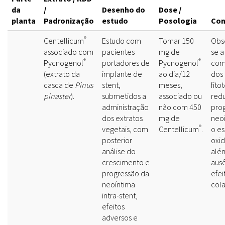
da
/
Desenho do
Dose /
planta
Padronização
estudo
Posologia
Con
®
Centellicum
Estudo com
Tomar 150
Obs
associado com
pacientes
mg de
se a
®
®
Pycnogenol
portadores de
Pycnogenol
com
(extrato da
implante de
ao dia/12
dos
casca de
Pinus
stent,
meses,
fito
pinaster
).
submetidos a
associado ou
redu
administração
não com 450
pro
dos extratos
mg de
neoi
®
vegetais, com
Centellicum
.
o es
posterior
oxid
análise do
alé
crescimento e
aus
progressão da
efei
neoíntima
cola
intra-stent,
efeitos
adversos e