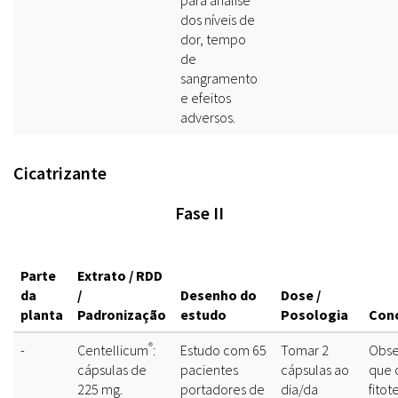
para análise
dos níveis de
dor, tempo
de
sangramento
e efeitos
adversos.
Cicatrizante
Fase II
Parte
Extrato / RDD
da
/
Desenho do
Dose /
planta
Padronização
estudo
Posologia
Con
®
-
Centellicum
:
Estudo com 65
Tomar 2
Obse
cápsulas de
pacientes
cápsulas ao
que 
225 mg.
portadores de
dia/da
fitot