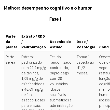
Melhora desempenho cognitivo e o humor
Fase I
Parte
Extrato / RDD
da
/
Desenho do
Dose /
planta
Padronização
estudo
Posologia
Concl
Parte
Extrato:
Estudo
Tomar 1
Obser
aérea
padronizado
randomizado,
cápsula ao
que o 
com 29,9 mg/g
controlado,
dia/2
vegeta
de taninos,
duplo-cego
meses.
restau
1,09 mg/g de
com 28
funçã
asiaticosídeos
voluntários
cognit
e 48,89 mg/g
idosos
melho
de ácido
saudáveis,
humor
asiático. Doses
submetidos a
idosos
para ensaio:
administração
princi