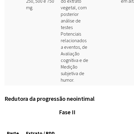
250, 500 e 750
do extrato
em alt
mg.
vegetal, com
posterior
análise de
testes
Potenciais
relacionados
a eventos, de
Avaliação
cognitiva e de
Medição
subjetiva de
humor.
Redutora da progressão neointimal
Fase II
Parte
Extrato / RDD