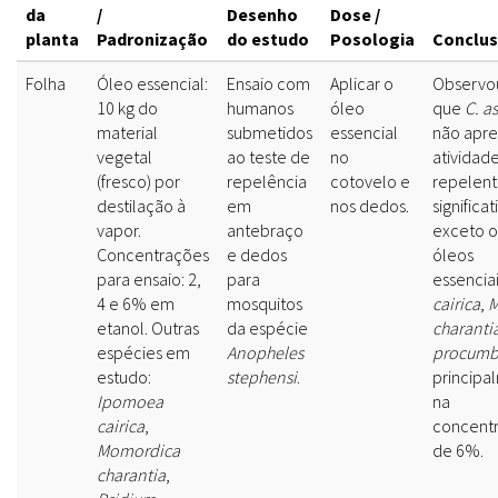
da
/
Desenho
Dose /
planta
Padronização
do estudo
Posologia
Conclu
Folha
Óleo essencial:
Ensaio com
Aplicar o
Observo
10 kg do
humanos
óleo
que
C. as
material
submetidos
essencial
não apr
vegetal
ao teste de
no
atividad
(fresco) por
repelência
cotovelo e
repelen
destilação à
em
nos dedos.
significat
vapor.
antebraço
exceto o
Concentrações
e dedos
óleos
para ensaio: 2,
para
essencia
4 e 6% em
mosquitos
cairica
,
M
etanol. Outras
da espécie
charanti
espécies em
Anopheles
procumb
estudo:
stephensi
.
principa
Ipomoea
na
cairica
,
concent
Momordica
de 6%.
charantia
,