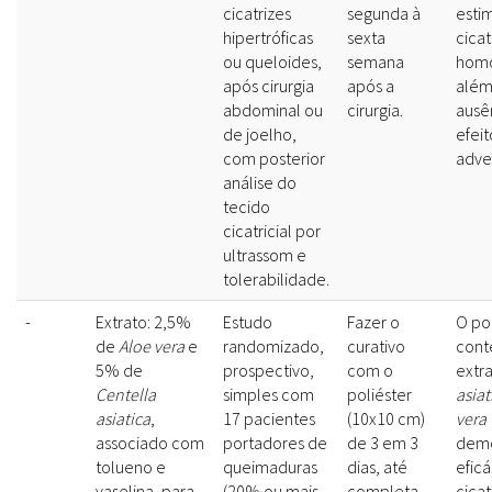
cicatrizes
segunda à
esti
hipertróficas
sexta
cica
ou queloides,
semana
hom
após cirurgia
após a
além
abdominal ou
cirurgia.
ausê
de joelho,
efeit
com posterior
adve
análise do
tecido
cicatricial por
ultrassom e
tolerabilidade.
-
Extrato: 2,5%
Estudo
Fazer o
O po
de
Aloe vera
e
randomizado,
curativo
cont
5% de
prospectivo,
com o
extr
Centella
simples com
poliéster
asiat
asiatica
,
17 pacientes
(10x10 cm)
vera
associado com
portadores de
de 3 em 3
demo
tolueno e
queimaduras
dias, até
eficá
vaselina, para
(20% ou mais
completa
cica