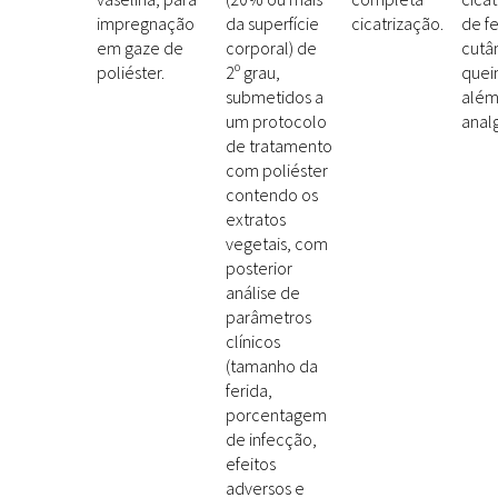
impregnação
da superfície
cicatrização.
de fe
em gaze de
corporal) de
cutâ
poliéster.
2º grau,
quei
submetidos a
além
um protocolo
anal
de tratamento
com poliéster
contendo os
extratos
vegetais, com
posterior
análise de
parâmetros
clínicos
(tamanho da
ferida,
porcentagem
de infecção,
efeitos
adversos e