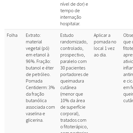
nível de dor) e
tempo de
internação
hospitalar.
Folha
Extrato:
Estudo
Aplicar a
Obse
material
randomizado,
pomada no
que 
vegetal (pó)
controlado,
local 1 vez
fitot
em etanol à
prospectivo,
ao dia.
apre
96%. Fração:
paralelo com
ativi
butanol e éter
30 pacientes
infla
de petróleo.
portadores de
anti
Pomada
queimadura
e cic
Centiderm: 3%
cutânea
em f
da fração
(menor que
quei
butanólica
10% da área
cutâ
associada com
de superfície
vaselina e
corporal),
glicerina.
tratados com
o fitoterápico,