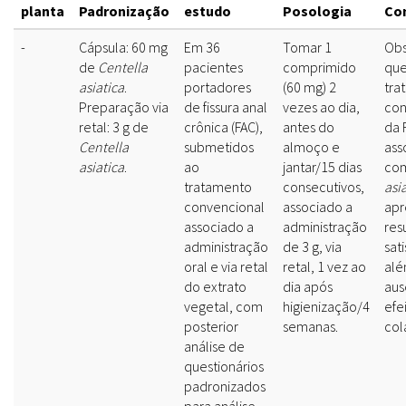
planta
Padronização
estudo
Posologia
Co
-
Cápsula: 60 mg
Em 36
Tomar 1
Obs
de
Centella
pacientes
comprimido
que
asiatica
.
portadores
(60 mg) 2
tra
Preparação via
de fissura anal
vezes ao dia,
con
retal: 3 g de
crônica (FAC),
antes do
da 
Centella
submetidos
almoço e
ass
asiatica
.
ao
jantar/15 dias
co
tratamento
consecutivos,
asi
convencional
associado a
apr
associado a
administração
res
administração
de 3 g, via
sati
oral e via retal
retal, 1 vez ao
alé
do extrato
dia após
aus
vegetal, com
higienização/4
efe
posterior
semanas.
col
análise de
questionários
padronizados