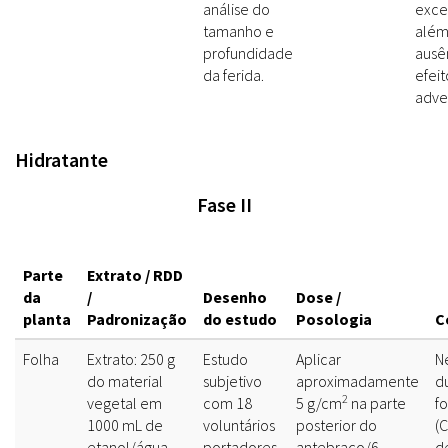
análise do
exces
tamanho e
além
profundidade
ausê
da ferida.
efeit
adve
Hidratante
Fase II
Parte
Extrato / RDD
da
/
Desenho
Dose /
planta
Padronização
do estudo
Posologia
C
Folha
Extrato: 250 g
Estudo
Aplicar
N
do material
subjetivo
aproximadamente
d
2
vegetal em
com 18
5 g/cm
na parte
f
1000 mL de
voluntários
posterior do
(
etanol/água
portadores
antebraço/6
d