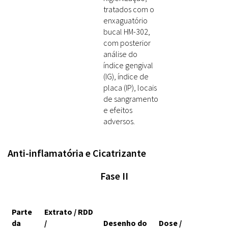
tratados com o
enxaguatório
bucal HM-302,
com posterior
análise do
índice gengival
(IG), índice de
placa (IP), locais
de sangramento
e efeitos
adversos.
Anti-inflamatória e Cicatrizante
Fase II
Parte
Extrato / RDD
da
/
Desenho do
Dose /