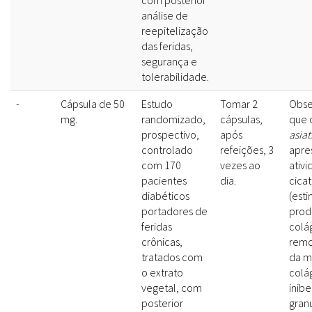
com posterior
análise de
reepitelização
das feridas,
segurança e
tolerabilidade.
-
Cápsula de 50
Estudo
Tomar 2
Obse
mg.
randomizado,
cápsulas,
que 
prospectivo,
após
asiat
controlado
refeições, 3
apre
com 170
vezes ao
ativ
pacientes
dia.
cicat
diabéticos
(esti
portadores de
prod
feridas
colá
crônicas,
rem
tratados com
da m
o extrato
colá
vegetal, com
inibe
posterior
gran