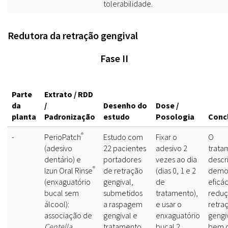
tolerabilidade.
Redutora da retração gengival
Fase II
Parte
Extrato / RDD
da
/
Desenho do
Dose /
planta
Padronização
estudo
Posologia
Conc
®
-
PerioPatch
Estudo com
Fixar o
O
(adesivo
22 pacientes
adesivo 2
trata
dentário) e
portadores
vezes ao dia
descr
®
Izun Oral Rinse
de retração
(dias 0, 1 e 2
demo
(enxaguatório
gengival,
de
eficác
bucal sem
submetidos
tratamento),
reduç
álcool):
a raspagem
e usar o
retra
associação de
gengival e
enxaguatório
gengi
Centella
tratamento
bucal 2
bem 