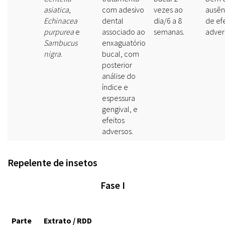
asiatica
,
com adesivo
vezes ao
ausên
Echinacea
dental
dia/6 a 8
de ef
purpurea
e
associado ao
semanas.
adver
Sambucus
enxaguatório
nigra
.
bucal, com
posterior
análise do
índice e
espessura
gengival, e
efeitos
adversos.
Repelente de insetos
Fase I
Parte
Extrato / RDD