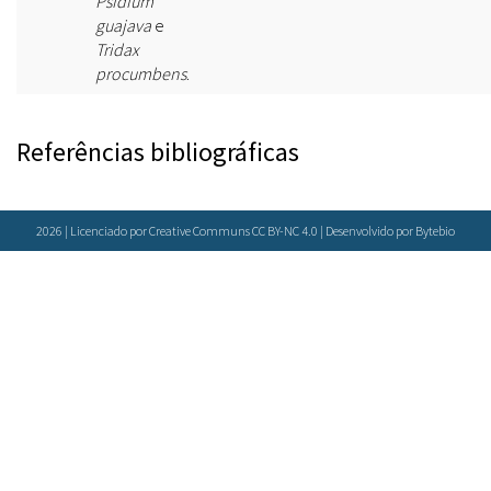
Psidium
guajava
e
Tridax
procumbens
.
Referências bibliográficas
2026 | Licenciado por Creative Communs CC BY-NC 4.0 | Desenvolvido por
Bytebio