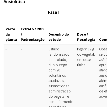
Ansiolítica
Fase I
Parte
Extrato / RDD
da
/
Desenho do
Dose /
planta
Padronização
estudo
Posologia
Con
-
-
Estudo
Ingerir 12 g
Obse
randomizado,
do vegetal,
se q
controlado,
em dose
asiat
duplo-cego
única.
apre
com 20
ativ
voluntários
ansio
saudáveis,
além
submetidos a
ausê
administração
de ef
do vegetal, e
adve
posteriormente
ao teste de