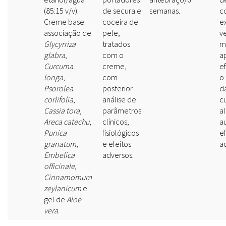
(85:15 v/v).
de secura e
semanas.
c
Creme base:
coceira de
e
associação de
pele,
v
Glycyrriza
tratados
m
glabra
,
com o
a
Curcuma
creme,
ef
longa
,
com
o
Psorolea
posterior
d
corlifolia
,
análise de
c
Cassia tora
,
parâmetros
a
Areca catechu
,
clínicos,
a
Punica
fisiológicos
ef
granatum
,
e efeitos
a
Embelica
adversos.
officinale
,
Cinnamomum
zeylanicum
e
gel de
Aloe
vera
.