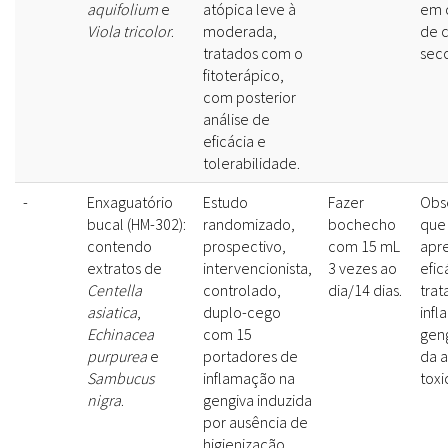
aquifolium
e
atópica leve à
em 
Viola tricolor
.
moderada,
de c
tratados com o
seco
fitoterápico,
com posterior
análise de
eficácia e
tolerabilidade.
-
Enxaguatório
Estudo
Fazer
Obs
bucal (HM-302):
randomizado,
bochecho
que
contendo
prospectivo,
com 15 mL
apr
extratos de
intervencionista,
3 vezes ao
efic
Centella
controlado,
dia/14 dias.
tra
asiatica
,
duplo-cego
inf
Echinacea
com 15
gen
purpurea
e
portadores de
da 
Sambucus
inflamação na
toxi
nigra
.
gengiva induzida
por ausência de
higienização,