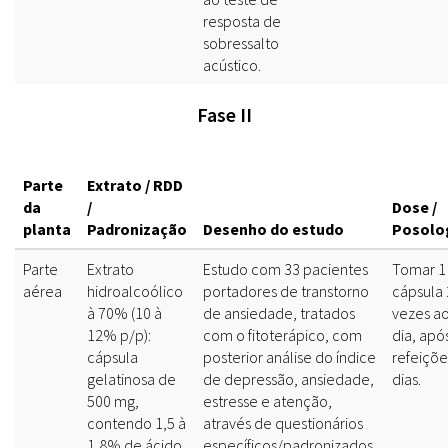
resposta de
sobressalto
acústico.
Fase II
Parte
Extrato / RDD
da
/
Dose /
planta
Padronização
Desenho do estudo
Posolo
Parte
Extrato
Estudo com 33 pacientes
Tomar 1
aérea
hidroalcoólico
portadores de transtorno
cápsula 
à 70% (10 à
de ansiedade, tratados
vezes a
12% p/p):
com o fitoterápico, com
dia, apó
cápsula
posterior análise do índice
refeiçõe
gelatinosa de
de depressão, ansiedade,
dias.
500 mg,
estresse e atenção,
contendo 1,5 à
através de questionários
1,8% de ácido
específicos/padronizados.