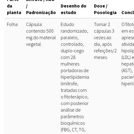
da
/
Desenho do
Dose /
planta
Padronização
estudo
Posologia
Conc
Folha
Cápsula:
Estudo
Tomar 2
O fito
contendo 500
randomizado,
cápsulas 3
em es
mg do material
paralelo,
vezes ao
apres
vegetal.
controlado,
dia, após
ativid
duplo-cego
refeições/2
hipol
com 28
meses.
(LDL) 
mulheres
hepat
portadoras de
(AST),
hiperlipidemia
pacie
limítrofe,
hiperl
tratadas com
o fitoterápico,
com posterior
análise de
parâmetros
bioquímicos
(FBG, CT, TG,