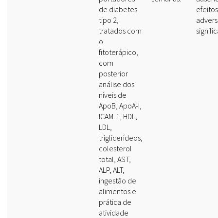
de diabetes
efeitos
tipo 2,
advers
tratados com
signific
o
fitoterápico,
com
posterior
análise dos
níveis de
ApoB, ApoA-I,
ICAM-1, HDL,
LDL,
triglicerídeos,
colesterol
total, AST,
ALP, ALT,
ingestão de
alimentos e
prática de
atividade