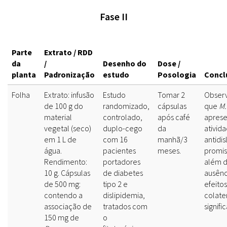
Fase II
Parte
Extrato / RDD
da
/
Desenho do
Dose /
planta
Padronização
estudo
Posologia
Concl
Folha
Extrato: infusão
Estudo
Tomar 2
Obser
de 100 g do
randomizado,
cápsulas
que
M.
material
controlado,
após café
aprese
vegetal (seco)
duplo-cego
da
ativid
em 1 L de
com 16
manhã/3
antidi
água.
pacientes
meses.
promis
Rendimento:
portadores
além 
10 g. Cápsulas
de diabetes
ausênc
de 500 mg:
tipo 2 e
efeitos
contendo a
dislipidemia,
colate
associação de
tratados com
signific
150 mg de
o