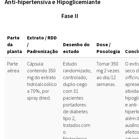
Anti-hipertensiva e Hipoglicemiante
Fase II
Parte
Extrato / RDD
da
/
Desenho do
Dose /
planta
Padronização
estudo
Posologia
Concl
Parte
Cápsula:
Estudo
Tomar 350
O extr
aérea
contendo 350
randomizado,
mg 2 vezes
seco 
mg do extrato
controlado,
ao dia/12
officin
hidroalcoólico
duplo-cego
semanas.
aprese
a 70%, por
com 31
ativid
spray dried.
pacientes
hipogl
portadores
e anti-
de diabetes
hipert
tipo 2,
além 
tratados com
ausênc
o
efeitos
fitoterápico,
advers