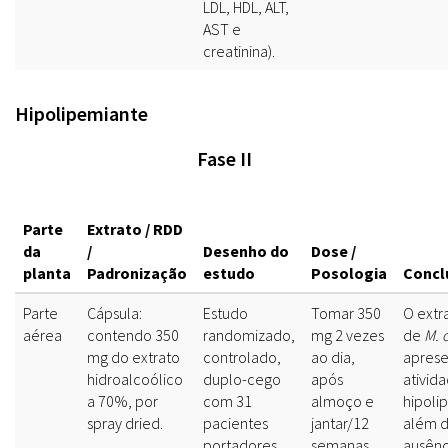
LDL, HDL, ALT,
AST e
creatinina).
Hipolipemiante
Fase II
Parte
Extrato / RDD
da
/
Desenho do
Dose /
planta
Padronização
estudo
Posologia
Concl
Parte
Cápsula:
Estudo
Tomar 350
O extr
aérea
contendo 350
randomizado,
mg 2 vezes
de
M. o
mg do extrato
controlado,
ao dia,
aprese
hidroalcoólico
duplo-cego
após
ativid
a 70%, por
com 31
almoço e
hipoli
spray dried.
pacientes
jantar/12
além 
portadores
semanas.
ausênc