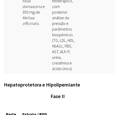
Rosa
fitoterápico,
damascena
e
com
350 mg de
posterior
Melissa
análise da
officinalis
.
pressão e
parâmetros
bioquímicos
(TG, LDL, HDL,
HbA1c, FBS,
AST, ALK-P,
ureia,
creatinina e
ácido úrico).
Hepatoprotetora e Hipolipemiante
Fase II
Parte
Extrato / RDD