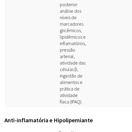
posterior
análise dos
níveis de
marcadores
glicêmicos,
lipidêmicos e
inflamatórios,
pressão
arterial,
atividade das
células β,
ingestão de
alimentos e
prática de
atividade
física (IPAQ).
Anti-inflamatória e Hipolipemiante