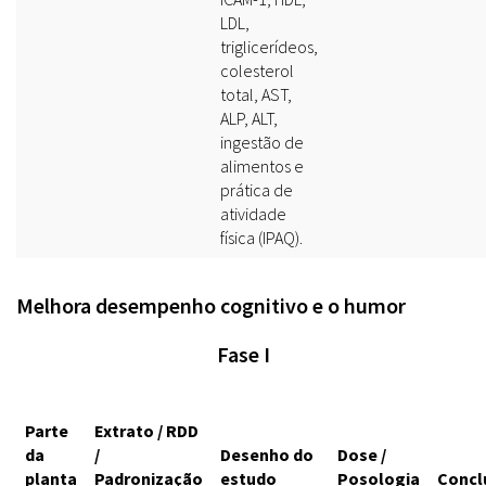
LDL,
triglicerídeos,
colesterol
total, AST,
ALP, ALT,
ingestão de
alimentos e
prática de
atividade
física (IPAQ).
Melhora desempenho cognitivo e o humor
Fase I
Parte
Extrato / RDD
da
/
Desenho do
Dose /
planta
Padronização
estudo
Posologia
Concl