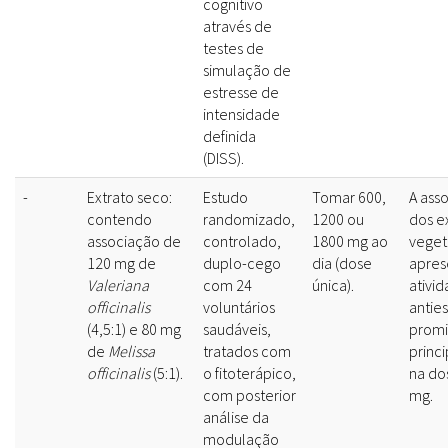
cognitivo
através de
testes de
simulação de
estresse de
intensidade
definida
(DISS).
-
Extrato seco:
Estudo
Tomar 600,
A ass
contendo
randomizado,
1200 ou
dos e
associação de
controlado,
1800 mg ao
veget
120 mg de
duplo-cego
dia (dose
apres
Valeriana
com 24
única).
ativi
officinalis
voluntários
antie
(4,5:1) e 80 mg
saudáveis,
promi
de
Melissa
tratados com
princ
officinalis
(5:1).
o fitoterápico,
na do
com posterior
mg.
análise da
modulação