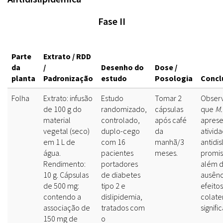
Fase II
Parte
Extrato / RDD
da
/
Desenho do
Dose /
planta
Padronização
estudo
Posologia
Concl
Folha
Extrato: infusão
Estudo
Tomar 2
Obser
de 100 g do
randomizado,
cápsulas
que
M.
material
controlado,
após café
aprese
vegetal (seco)
duplo-cego
da
ativid
em 1 L de
com 16
manhã/3
antidi
água.
pacientes
meses.
promis
Rendimento:
portadores
além 
10 g. Cápsulas
de diabetes
ausênc
de 500 mg:
tipo 2 e
efeitos
contendo a
dislipidemia,
colate
associação de
tratados com
signific
150 mg de
o