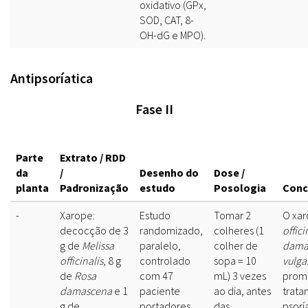
oxidativo (GPx,
SOD, CAT, 8-
OH-dG e MPO).
Antipsoríatica
Fase II
Parte
Extrato / RDD
da
/
Desenho do
Dose /
planta
Padronização
estudo
Posologia
Conc
-
Xarope:
Estudo
Tomar 2
O xa
decocção de 3
randomizado,
colheres (1
offici
g de
Melissa
paralelo,
colher de
dama
officinalis
, 8 g
controlado
sopa = 10
vulga
de
Rosa
com 47
mL) 3 vezes
promi
damascena
e 1
paciente
ao dia, antes
trata
g de
portadores
das
psorí