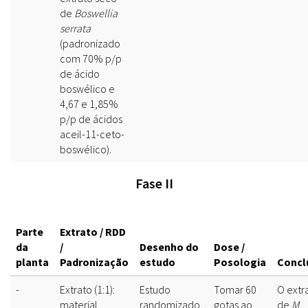
de
Boswellia
serrata
(padronizado
com 70% p/p
de ácido
boswélico e
4,67 e 1,85%
p/p de ácidos
aceil-11-ceto-
boswélico).
Fase II
Parte
Extrato / RDD
da
/
Desenho do
Dose /
planta
Padronização
estudo
Posologia
Concl
-
Extrato (1:1):
Estudo
Tomar 60
O extr
material
randomizado,
gotas ao
de
M.