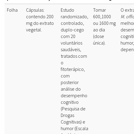
Folha
Cápsulas:
Estudo
Tomar
O extr
contendo 200
randomizado,
600,1000
M. offi
mg do extrato
controlado,
ou 1600 mg
melho
vegetal.
duplo-cego
ao dia
desem
com 20
(dose
cognit
voluntários
única).
humor,
saudáveis,
depen
tratados com
o
fitoterápico,
com
posterior
análise do
desempenho
cognitivo
(Pesquisa de
Drogas
Cognitivas) e
humor (Escala