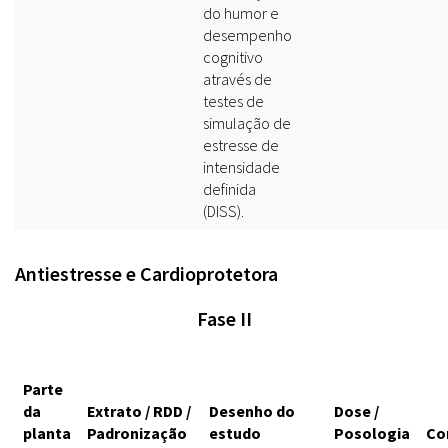
do humor e
desempenho
cognitivo
através de
testes de
simulação de
estresse de
intensidade
definida
(DISS).
Antiestresse e Cardioprotetora
Fase II
Parte
da
Extrato / RDD /
Desenho do
Dose /
planta
Padronização
estudo
Posologia
Co