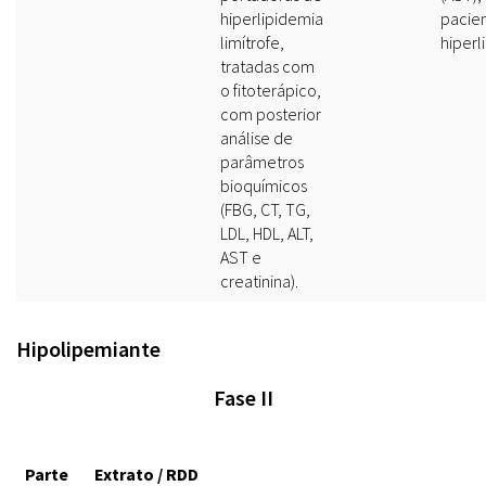
hiperlipidemia
pacie
limítrofe,
hiperl
tratadas com
o fitoterápico,
com posterior
análise de
parâmetros
bioquímicos
(FBG, CT, TG,
LDL, HDL, ALT,
AST e
creatinina).
Hipolipemiante
Fase II
Parte
Extrato / RDD