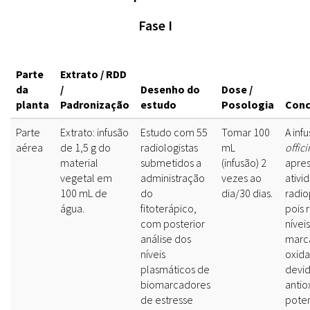
Fase I
Parte
Extrato / RDD
da
/
Desenho do
Dose /
planta
Padronização
estudo
Posologia
Conc
Parte
Extrato: infusão
Estudo com 55
Tomar 100
A inf
aérea
de 1,5 g do
radiologistas
mL
offici
material
submetidos a
(infusão) 2
apre
vegetal em
administração
vezes ao
ativi
100 mL de
do
dia/30 dias.
radio
água.
fitoterápico,
pois 
com posterior
nívei
análise dos
marc
níveis
oxida
plasmáticos de
devid
biomarcadores
antio
de estresse
poten