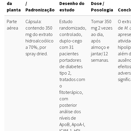
da
/
Desenho do
Dose /
planta
Padronização
estudo
Posologia
Concl
Parte
Cápsula:
Estudo
Tomar 350
O extr
aérea
contendo 350
randomizado,
mg 2 vezes
de
M. o
mg do extrato
controlado,
ao dia,
aprese
hidroalcoólico
duplo-cego
após
ativid
a 70%, por
com 31
almoço e
hipoli
spray dried.
pacientes
jantar/12
além 
portadores
semanas.
ausênc
de diabetes
efeitos
tipo 2,
advers
tratados com
signific
o
fitoterápico,
com
posterior
análise dos
níveis de
ApoB, ApoA-I,
ICAM-1, HDL,