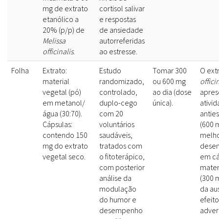
mg de extrato
cortisol salivar
etanólico a
e respostas
20% (p/p) de
de ansiedade
Melissa
autorreferidas
officinalis
.
ao estresse.
Folha
Extrato:
Estudo
Tomar 300
O ext
material
randomizado,
ou 600 mg
offici
vegetal (pó)
controlado,
ao dia (dose
apres
em metanol/
duplo-cego
única).
ativi
água (30:70).
com 20
antie
Cápsulas:
voluntários
(600 
contendo 150
saudáveis,
melho
mg do extrato
tratados com
dese
vegetal seco.
o fitoterápico,
em cá
com posterior
mate
análise da
(300 
modulação
da au
do humor e
efeito
desempenho
adver