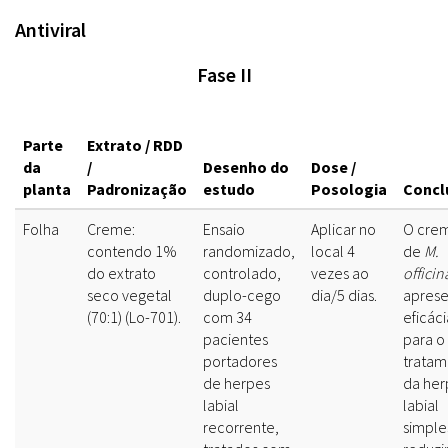
Antiviral
Fase II
Parte
Extrato / RDD
da
/
Desenho do
Dose /
planta
Padronização
estudo
Posologia
Concl
Folha
Creme:
Ensaio
Aplicar no
O cre
contendo 1%
randomizado,
local 4
de
M.
do extrato
controlado,
vezes ao
officin
seco vegetal
duplo-cego
dia/5 dias.
aprese
(70:1) (Lo-701).
com 34
eficáci
pacientes
para o
portadores
tratam
de herpes
da her
labial
labial
recorrente,
simple