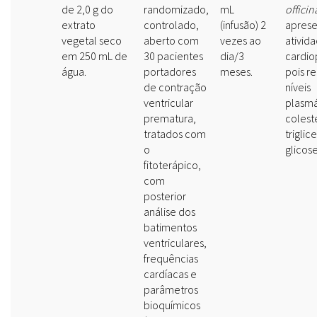
de 2,0 g do
randomizado,
mL
officin
extrato
controlado,
(infusão) 2
aprese
vegetal seco
aberto com
vezes ao
ativid
em 250 mL de
30 pacientes
dia/3
cardio
água.
portadores
meses.
pois r
de contração
níveis
ventricular
plasmá
prematura,
colest
tratados com
triglic
o
glicose
fitoterápico,
com
posterior
análise dos
batimentos
ventriculares,
frequências
cardíacas e
parâmetros
bioquímicos