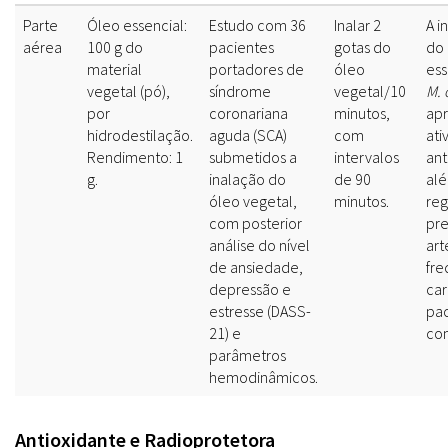
Parte
Óleo essencial:
Estudo com 36
Inalar 2
A i
aérea
100 g do
pacientes
gotas do
do
material
portadores de
óleo
ess
vegetal (pó),
síndrome
vegetal/10
M. 
por
coronariana
minutos,
ap
hidrodestilação.
aguda (SCA)
com
ati
Rendimento: 1
submetidos a
intervalos
ant
g.
inalação do
de 90
al
óleo vegetal,
minutos.
reg
com posterior
pr
análise do nível
art
de ansiedade,
fre
depressão e
ca
estresse (DASS-
pac
21) e
co
parâmetros
hemodinâmicos.
Antioxidante e Radioprotetora