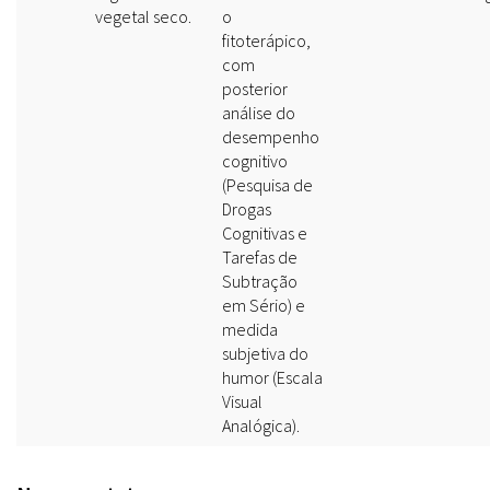
vegetal seco.
o
fitoterápico,
com
posterior
análise do
desempenho
cognitivo
(Pesquisa de
Drogas
Cognitivas e
Tarefas de
Subtração
em Sério) e
medida
subjetiva do
humor (Escala
Visual
Analógica).