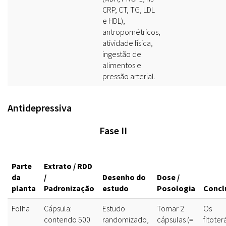
CRP, CT, TG, LDL
e HDL),
antropométricos,
atividade física,
ingestão de
alimentos e
pressão arterial.
Antidepressiva
Fase II
Parte
Extrato / RDD
da
/
Desenho do
Dose /
planta
Padronização
estudo
Posologia
Concl
Folha
Cápsula:
Estudo
Tomar 2
Os
contendo 500
randomizado,
cápsulas (=
fitoter