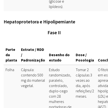
(glicose e
lipídeos).
Hepatoprotetora e Hipolipemiante
Fase II
Parte
Extrato / RDD
da
/
Desenho do
Dose /
planta
Padronização
estudo
Posologia
Conc
Folha
Cápsula:
Estudo
Tomar 2
O fito
contendo 500
randomizado,
cápsulas 3
em es
mg do material
paralelo,
vezes ao
apres
vegetal.
controlado,
dia, após
ativid
duplo-cego
refeições/2
hipol
com 28
meses.
(LDL) 
mulheres
hepat
portadoras de
(AST),