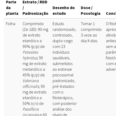
Parte
Extrato / RDD
da
/
Desenho do
Dose /
planta
Padronização
estudo
Posologia
Conc
Folha
Comprimido
Estudo
Tomar 1
O fito
(Ze 185): 90 mg
randomizado,
comprimido
apres
de extrato
controlado,
3 veze ao
ativi
etanólico a
duplo-cego
dia/4 dias.
anties
90% (p/p) de
com 23
sem a
Petasites
indivíduos
parâm
hybridus
; 90
saudáveis,
fisiol
mg de extrato
submetidos
com e
metanólico a
ao estresse
adver
45% (p/p) de
psicossomal
Valeriana
padronizado,
officinalis
; 90
pré-tratados
mg de extrato
com o
etanólico a
fitoterápico,
50% (v/v) de
com posterior
Passiflora
análise dos
incarnata
e 60
níveis de