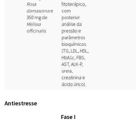
Rosa
fitoterápico,
damascena
e
com
350 mg de
posterior
Melissa
análise da
officinalis
.
pressão e
parâmetros
bioquímicos
(TG, LDL, HDL,
HbA1c, FBS,
AST, ALK-P,
ureia,
creatinina e
ácido úrico).
Antiestresse
Fase I