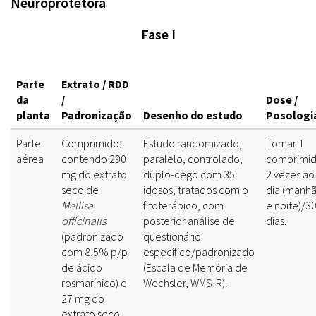
Neuroprotetora
Fase I
Parte
Extrato / RDD
da
/
Dose /
planta
Padronização
Desenho do estudo
Posologi
Parte
Comprimido:
Estudo randomizado,
Tomar 1
aérea
contendo 290
paralelo, controlado,
comprimi
mg do extrato
duplo-cego com 35
2 vezes ao
seco de
idosos, tratados com o
dia (manh
Mellisa
fitoterápico, com
e noite)/3
officinalis
posterior análise de
dias.
(padronizado
questionário
com 8,5% p/p
específico/padronizado
de ácido
(Escala de Memória de
rosmarínico) e
Wechsler, WMS-R).
27 mg do
extrato seco