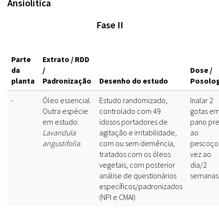
Ansiolítica
Fase II
Parte
Extrato / RDD
da
/
Dose /
planta
Padronização
Desenho do estudo
Posolo
-
Óleo essencial.
Estudo randomizado,
Inalar 2
Outra espécie
controlado com 49
gotas e
em estudo:
idosos portadores de
pano pr
Lavandula
agitação e irritabilidade,
ao
angustifolia
.
com ou sem demência,
pescoço
tratados com os óleos
vez ao
vegetais, com posterior
dia/2
análise de questionários
semanas
específicos/padronizados
(NPI e CMAI).