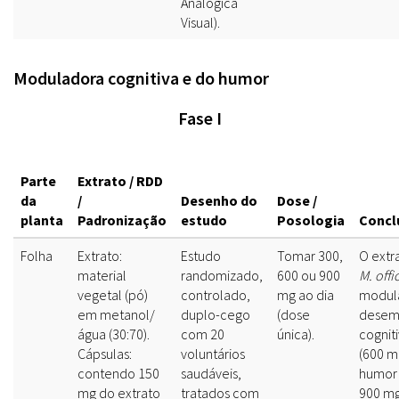
Analógica
Visual).
Moduladora cognitiva e do humor
Fase I
Parte
Extrato / RDD
da
/
Desenho do
Dose /
planta
Padronização
estudo
Posologia
Concl
Folha
Extrato:
Estudo
Tomar 300,
O extr
material
randomizado,
600 ou 900
M. offi
vegetal (pó)
controlado,
mg ao dia
modul
em metanol/
duplo-cego
(dose
desem
água (30:70).
com 20
única).
cognit
Cápsulas:
voluntários
(600 m
contendo 150
saudáveis,
humor 
mg do extrato
tratados com
900 mg