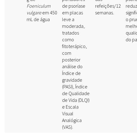
Foeniculum
de psoríase
refeições/12
reduz
vulgare
em 450
em placas
semanas.
signi
mL de água
leve a
o pru
moderada,
melho
tratados
quali
como
do pa
fitoterápico,
com
posterior
análise do
Índice de
gravidade
(PASI), Índice
de Qualidade
de Vida (DLQI)
e Escala
Visual
Analógica
(VAS).