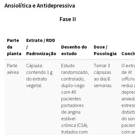
Ansiolítica e Antidepressiva
Fase II
Parte
Extrato / RDD
da
/
Desenho do
Dose /
planta
Padronização
estudo
Posologia
Concl
Parte
Cápsula:
Estudo
Tomar 3
O extr
aérea
contendo 1 g
randomizado,
cápsulas
de
M.
do extrato
controlado,
ao dia/8
officin
vegetal.
duplo-cego
semanas.
reduz 
com 40
depres
pacientes
ansied
portadores
estres
de angina
distúrb
estável
do so
crônica (CSA),
pacien
tratados com
com a