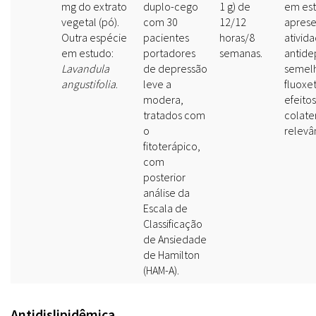
mg do extrato
duplo-cego
1 g) de
em es
vegetal (pó).
com 30
12/12
apres
Outra espécie
pacientes
horas/8
ativid
em estudo:
portadores
semanas.
antide
Lavandula
de depressão
semelh
angustifolia
.
leve a
fluoxet
modera,
efeitos
tratados com
colate
o
relevâ
fitoterápico,
com
posterior
análise da
Escala de
Classificação
de Ansiedade
de Hamilton
(HAM-A).
Antidislipidêmica