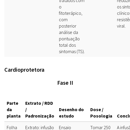
tratados com
reduzi
o
os sin
fitoterápico,
clínico
com
resistê
posterior
viral.
análise da
pontuação
total dos
sintomas (TS).
Cardioprotetora
Fase II
Parte
Extrato / RDD
da
/
Desenho do
Dose /
planta
Padronização
estudo
Posologia
Concl
Folha
Extrato: infusão
Ensaio
Tomar 250
A infu