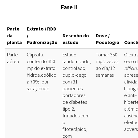
Fase II
Parte
Extrato / RDD
da
/
Desenho do
Dose /
planta
Padronização
estudo
Posologia
Concl
Parte
Cápsula:
Estudo
Tomar 350
O extr
aérea
contendo 350
randomizado,
mg 2 vezes
seco 
mg do extrato
controlado,
ao dia/12
officin
hidroalcoólico
duplo-cego
semanas.
aprese
a 70%, por
com 31
ativid
spray dried.
pacientes
hipogl
portadores
e anti-
de diabetes
hipert
tipo 2,
além 
tratados com
ausênc
o
efeitos
fitoterápico,
advers
com