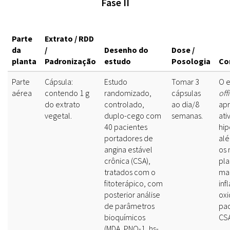
Fase II
Parte
Extrato / RDD
da
/
Desenho do
Dose /
planta
Padronização
estudo
Posologia
Co
Parte
Cápsula:
Estudo
Tomar 3
O e
aérea
contendo 1 g
randomizado,
cápsulas
off
do extrato
controlado,
ao dia/8
ap
vegetal.
duplo-cego com
semanas.
ati
40 pacientes
hip
portadores de
alé
angina estável
os 
crônica (CSA),
pla
tratados com o
ma
fitoterápico, com
inf
posterior análise
oxi
de parâmetros
pa
bioquímicos
CSA
(MDA, PNO-1, hs-