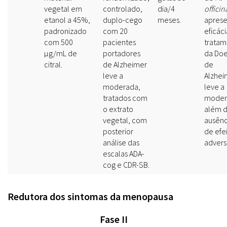
vegetal em
controlado,
dia/4
officin
etanol a 45%,
duplo-cego
meses.
aprese
padronizado
com 20
eficác
com 500
pacientes
tratam
µg/mL de
portadores
da Do
citral.
de Alzheimer
de
leve a
Alzhei
moderada,
leve a
tratados com
moder
o extrato
além 
vegetal, com
ausênc
posterior
de efe
análise das
advers
escalas ADA-
cog e CDR-SB.
Redutora dos sintomas da menopausa
Fase II