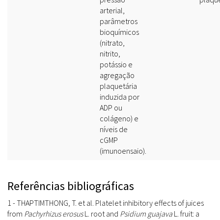
arterial,
parâmetros
bioquímicos
(nitrato,
nitrito,
potássio e
agregação
plaquetária
induzida por
ADP ou
colágeno) e
níveis de
cGMP
(imunoensaio).
Referências bibliográficas
1 - THAPTIMTHONG, T. et al. Platelet inhibitory effects of juices
from
Pachyrhizus erosus
L. root and
Psidium guajava
L. fruit: a