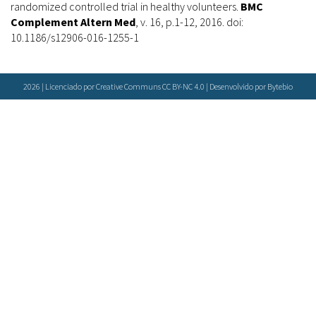
randomized controlled trial in healthy volunteers.
BMC
Complement Altern Med
, v. 16, p.1-12, 2016. doi:
10.1186/s12906-016-1255-1
2026 | Licenciado por Creative Communs CC BY-NC 4.0 | Desenvolvido por
Bytebio