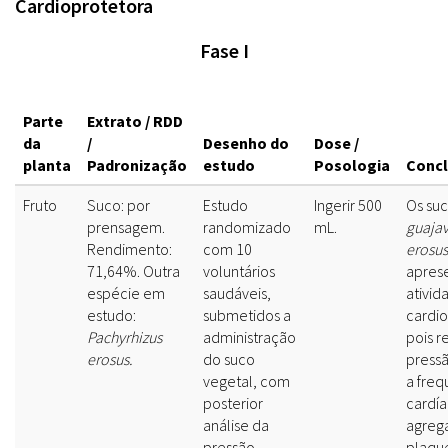
Cardioprotetora
Fase I
Parte
Extrato / RDD
da
/
Desenho do
Dose /
planta
Padronização
estudo
Posologia
Conc
Fruto
Suco: por
Estudo
Ingerir 500
Os su
prensagem.
randomizado
mL.
guaja
Rendimento:
com 10
erosus
71,64%. Outra
voluntários
apres
espécie em
saudáveis,
ativid
estudo:
submetidos a
cardio
P
achyrhizus
administração
pois 
erosus.
do suco
pressã
vegetal, com
a freq
posterior
cardía
análise da
agreg
pressão
plaque