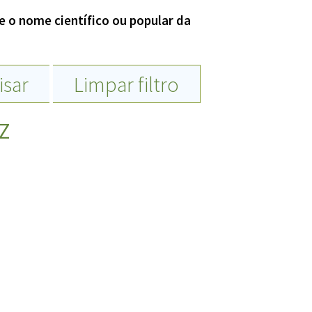
Espécies
Todos
e o nome científico ou popular da
isar
Limpar filtro
Bases de Dados
Cartilhas
Base de dados
Z
Documentos Oficiais
Especialistas
Livros
Periódicos
Produções Acadêmicas
Padrões
Todos
Insumos (IFAV)