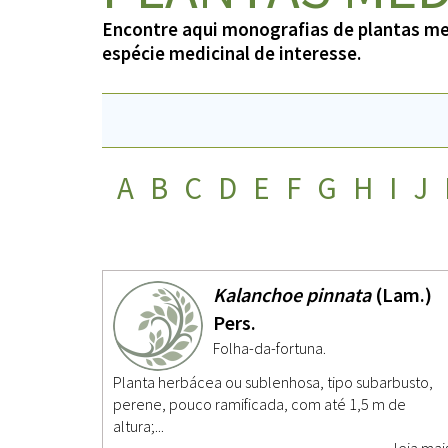
Encontre aqui monografias de plantas med
espécie medicinal de interesse.
A
B
C
D
E
F
G
H
I
J
Kalanchoe pinnata
(Lam.)
Pers.
Folha-da-fortuna.
Planta herbácea ou sublenhosa, tipo subarbusto,
perene, pouco ramificada, com até 1,5 m de
altura;...