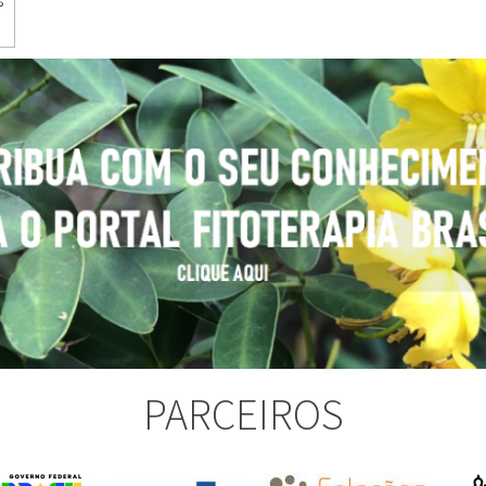
s
Sites
Etnobotânica
PARCEIROS