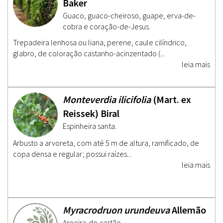
Baker
Guaco, guaco-cheiroso, guape, erva-de-
cobra e coração-de-Jesus.
Trepadeira lenhosa ou liana, perene, caule cilíndrico,
glabro, de coloração castanho-acinzentado (...
leia mais
Monteverdia ilicifolia
(Mart. ex
Reissek) Biral
Espinheira santa.
Arbusto a arvoreta, com até 5 m de altura, ramificado, de
copa densa e regular; possui raízes...
leia mais
Myracrodruon urundeuva
Allemão
Aroeira-do-sertão.