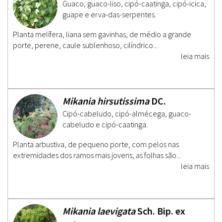
Guaco, guaco-liso, cipó-caatinga, cipó-icica,
guape e erva-das-serpentes.
Planta melífera, liana sem gavinhas, de médio a grande
porte, perene, caule sublenhoso, cilíndrico...
leia mais
Mikania hirsutissima
DC.
Cipó-cabeludo, cipó-almécega, guaco-
cabeludo e cipó-caatinga.
Planta arbustiva, de pequeno porte, com pelos nas
extremidades dos ramos mais jovens; as folhas são...
leia mais
Mikania laevigata
Sch. Bip. ex