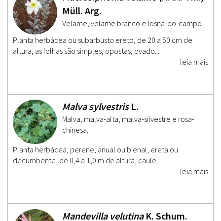
Müll. Arg.
Velame, velame branco e losna-do-campo.
Planta herbácea ou subarbusto ereto, de 20 a 50 cm de
altura; as folhas são simples, opostas, ovado...
leia mais
Malva sylvestris
L.
Malva, malva-alta, malva-silvestre e rosa-
chinesa.
Planta herbácea, perene, anual ou bienal, ereta ou
decumbente, de 0,4 a 1,0 m de altura, caule...
leia mais
Mandevilla velutina
K. Schum.