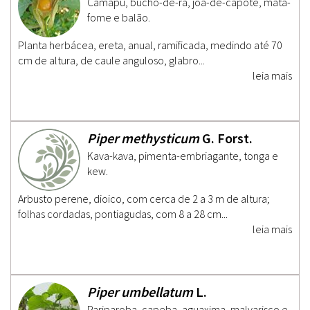
Camapu, bucho-de-rã, joá-de-capote, mata-
fome e balão.
Planta herbácea, ereta, anual, ramificada, medindo até 70
cm de altura, de caule anguloso, glabro...
leia mais
Piper methysticum
G. Forst.
Kava-kava, pimenta-embriagante, tonga e
kew.
Arbusto perene, dioico, com cerca de 2 a 3 m de altura;
folhas cordadas, pontiagudas, com 8 a 28 cm...
leia mais
Piper umbellatum
L.
Pariparoba, capeba, aguaxima, malvarisco e