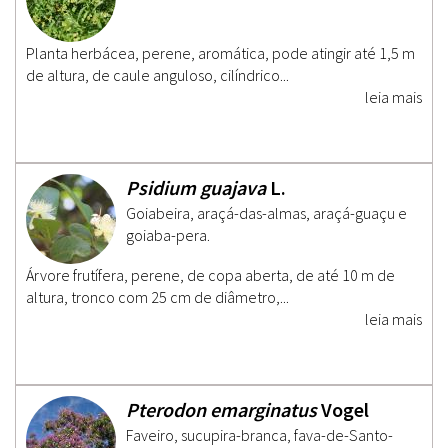
Planta herbácea, perene, aromática, pode atingir até 1,5 m
de altura, de caule anguloso, cilíndrico...
leia mais
Psidium guajava
L.
Goiabeira, araçá-das-almas, araçá-guaçu e
goiaba-pera.
Árvore frutífera, perene, de copa aberta, de até 10 m de
altura, tronco com 25 cm de diâmetro,...
leia mais
Pterodon emarginatus
Vogel
Faveiro, sucupira-branca, fava-de-Santo-