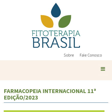
Pular
para
o
conteúdo
principal
Sobre
Fale Conosco
FARMACOPEIA INTERNACIONAL 11ª
EDIÇÃO/2023