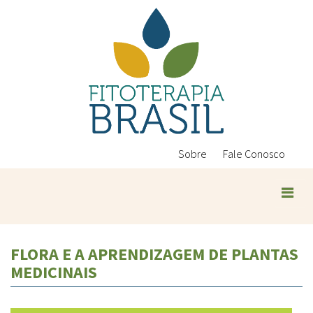
Pular
para
o
conteúdo
principal
Sobre
Fale Conosco
FLORA E A APRENDIZAGEM DE PLANTAS
MEDICINAIS