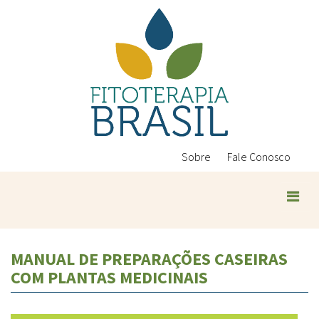
Pular
para
o
conteúdo
principal
Sobre
Fale Conosco
MANUAL DE PREPARAÇÕES CASEIRAS
COM PLANTAS MEDICINAIS