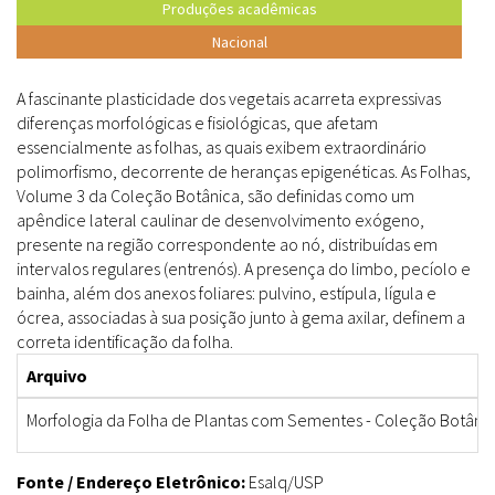
Produções acadêmicas
Nacional
A fascinante plasticidade dos vegetais acarreta expressivas
diferenças morfológicas e fisiológicas, que afetam
essencialmente as folhas, as quais exibem extraordinário
polimorfismo, decorrente de heranças epigenéticas. As Folhas,
Volume 3 da Coleção Botânica, são definidas como um
apêndice lateral caulinar de desenvolvimento exógeno,
presente na região correspondente ao nó, distribuídas em
intervalos regulares (entrenós). A presença do limbo, pecíolo e
bainha, além dos anexos foliares: pulvino, estípula, lígula e
ócrea, associadas à sua posição junto à gema axilar, definem a
correta identificação da folha.
Arquivo
Morfologia da Folha de Plantas com Sementes - Coleção Botânic
Fonte / Endereço Eletrônico:
Esalq/USP