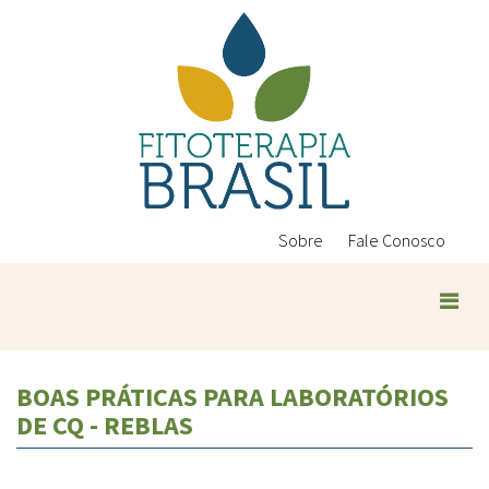
Pular
para
o
conteúdo
principal
Sobre
Fale Conosco
Plantas Medicinais
BOAS PRÁTICAS PARA LABORATÓRIOS
Conteúdos
DE CQ - REBLAS
Legislação
Controle de Qualidade
Ambientais