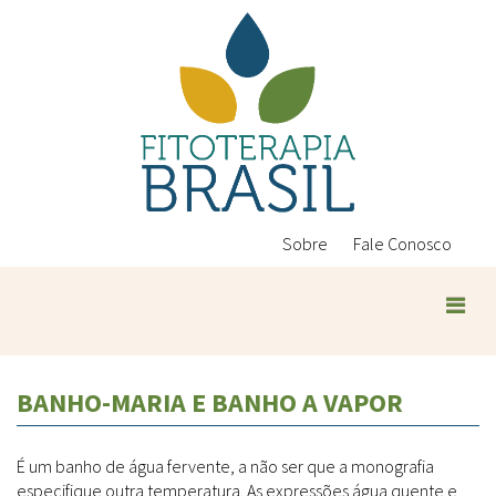
Pular
para
o
conteúdo
principal
Sobre
Fale Conosco
Plantas Medicinais
BANHO-MARIA E BANHO A VAPOR
Conteúdos
Legislação
É um banho de água fervente, a não ser que a monografia
Controle de Qualidade
Ambientais
especifique outra temperatura. As expressões água quente e