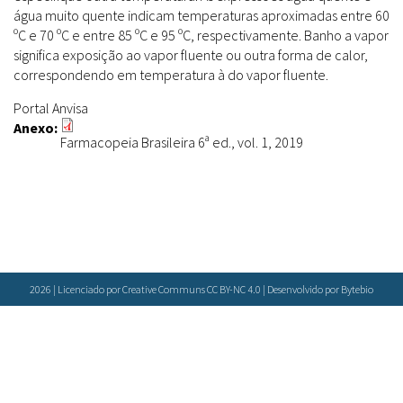
Farmácias Vivas
Sanitárias
água muito quente indicam temperaturas aproximadas entre 60
Laboratórios Reblados
ºC e 70 ºC e entre 85 ºC e 95 ºC, respectivamente. Banho a vapor
Doenças & Plantas Medicinais
Políticas
Metodologias
significa exposição ao vapor fluente ou outra forma de calor,
Conceitos
Todos
Espécies
correspondendo em temperatura à do vapor fluente.
Biblioteca Virtual
Portal Anvisa
Botânica
Anexo:
Bases de Dados
Farmacopeia Brasileira 6ª ed., vol. 1, 2019
Conservação & Biodiversidade
Cartilhas
Base de dados
Grupos de Pesquisa
Documentos Oficiais
Especialistas
Sementes, Mudas & Plantas
Livros
Produto & Indústria
Periódicos
Pessoas & Saberes
Produções Acadêmicas
Padrões
2026 | Licenciado por Creative Communs CC BY-NC 4.0 | Desenvolvido por
Bytebio
Educação & Arte
Todos
Insumos (IFAV)
Sites
Fitoterápicos
Etnobotânica