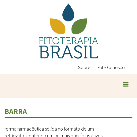
Pular
para
o
conteúdo
principal
Sobre
Fale Conosco
Plantas Medicinais
BARRA
Conteúdos
Legislação
forma farmacêutica sólida no formato de um
Controle de Qualidade
Ambientais
retângulo, contendo um ou mais princípios ativos.